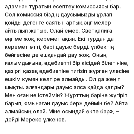
адамнан тұратын есептеу комиссиясы бар.
Сол комиссия біздің даусымызды ұрлап
қойды дегенге саятын артық әңгімелер
айтылып жатыр. Олай емес. Светқалиға
әңгіме жоқ, керемет ақын. Екі турдан да
керемет өтті, бәрі дауыс берді. Құлбектің
бәйгесіне де ешқандай дау жоқ. Оның
ғалымдығына, әдебиетті бір кісідей білетініне,
қазіргі қазақ әдебиетіне тигізіп жүрген үлесіне
ешкім күмән келтіре алмайды. Ол да жеңіп
шықты. Қалғандары дауыс алса қайда қалды?
Мен оған не істеймін? Жұрттың бәріне жүгіріп
барып, «мынаған дауыс бер» деймін бе? Айта
алмайсың олай. Міне осындай өкпе бар», –
дейді Мереке Құлкенов.