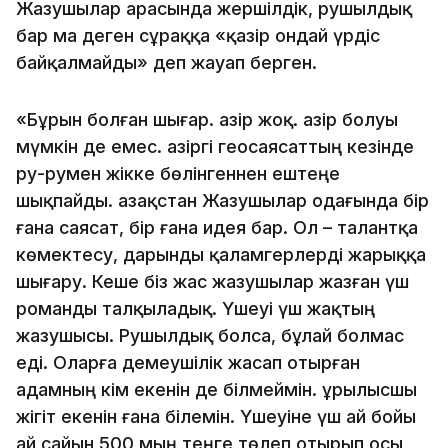
Жазушылар арасында жершілдік, рушылдық
бар ма деген сұраққа «қазір ондай үрдіс
байқалмайды» деп жауап берген.
«Бұрын болған шығар. Қазір жоқ. Қазір болуы
мүмкін де емес. Қазіргі геосаясаттың кезінде
ру-румен жікке бөлінгеннен ештеңе
шықпайды. Қазақстан Жазушылар одағында бір
ғана саясат, бір ғана идея бар. Ол – талантқа
көмектесу, дарынды қаламгерлерді жарыққа
шығару. Кеше біз жас жазушылар жазған үш
романды талқыладық. Үшеуі үш жақтың
жазушысы. Рушылдық болса, бұлай болмас
еді. Оларға демеушілік жасап отырған
адамның кім екенін де білмеймін. Құрылысшы
жігіт екенін ғана білемін. Үшеуіне үш ай бойы
ай сайын 500 мың теңге төлеп отырып осы