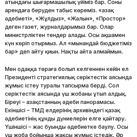
атындағы шығармашылық үйіміз бар. Соны
арендаға беруден табыс көреміз. «Қазақ
әдебиеті», «Жұлдыз», «Жалын», «Простор»
деген газет, журналдарымыз бар. Олар
министрліктен тендер алады. Осы ақшамен
күн көріп отырмыз. Ал «мынандай бюджетіміз
бар» деп айту қиын. Нақты айта алмаймын.
Мен одаққа төраға болып келгеннен кейін ел
Президенті стратегиялық серіктестік аясында
жұмыс істеу туралы тапсырма берді. Сол
серіктестік аясында үш жобаны ұтып алдық.
Біреуі – Қазақстанның әдеби панорамасы.
Екіншісі – ТМД елдерінің архивіндегі қазақ
әдебиетінің құнды дүниелерін елге қайтару.
Үшіншісі – жас буынды әдебиетке баулу. Осы
үш жоба бойынша жақсы жұмыс істедік. Әр