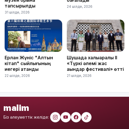
тапсырылды
24 шілде, 2026
31 шілде, 2026
Ерлан Жүніс "Алтын
Шушада халықаралық ІІ
кітап" сыйлығының
«Түркі әлемі жас
иегері атанды
ақындар фестивалі» өтті
22 шілде, 2026
21 шілде, 2026
malim
Біз әлеуметтік желіде: