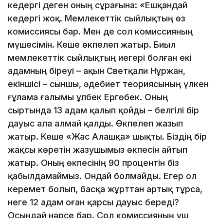
кедергі деген оның сұрағына: «Ешқандай
кедергі жоқ. Мемлекеттік сыйлықтың өз
комиссиясы бар. Мен де сол комиссияның
мүшесімін. Кеше өкпелеп жатыр. Биыл
мемлекеттік сыйлықтың иегері болған екі
адамның біреуі – ақын Светқали Нұржан,
екіншісі – сыншы, әдебиет теориясының үлкен
ғұлама ғалымы Құлбек Ергөбек. Оның
сыртында 13 адам қалып қойды – белгілі бір
дауыс ала алмай қалды. Өкпелеп жазып
жатыр. Кеше «Жас Алашқа» шықты. Біздің бір
жақсы көретін жазушымыз өкпесін айтып
жатыр. Оның өкпесінің 90 процентін біз
қабылдамаймыз. Ондай болмайды. Егер ол
керемет болып, басқа жұрттан артық тұрса,
неге 12 адам оған қарсы дауыс береді?
Осындай нәрсе бар. Сол комиссияның үш