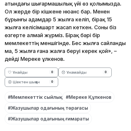
атындағы шығармашылық үйі өз қолымызда.
Ол жерде бір кішкене нюанс бар. Менен
бұрынғы адамдар 5 жылға келіп, бірақ 15
жылға келісімшарт жасап кеткен. Соны біз
өзгерте алмай жүрміз. Бірақ бәрі бір
мемлекеттің меншігінде. Бес жылға сайланды
ма, 5 жылға ғана жалға беруі керек қой», –
дейді Мереке Құлкенов.
🤍 Ұнайды
😞 Ұнамайды
0
0
😡 Шектен шыққан
0
#Мемлекеттік сыйлық
#Мереке Құлкенов
#Жазушылар одағының төрағасы
#Жазушылар одағының ғимараты