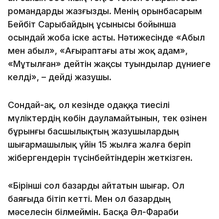
романдарды жазғызды. Менің орынбасарым
Бейбіт Сарыбайдың ұсынысы бойынша
осындай жоба іске асты. Нәтижесінде «Абыл
мен Қабыл», «Ағыраптағы аты жоқ адам»,
«Мұтылған» дейтін жақсы туындылар дүниеге
келді», – дейді жазушы.
Сондай-ақ, ол кезінде одаққа тиесілі
мүліктердің көбін дауламайтынын, тек өзінен
бұрынғы басшылықтың жазушылардың
шығармашылық үйін 15 жылға жалға беріп
жібергендерін түсінбейтіндерін жеткізген.
«Бірінші сол базарды айтатын шығар. Ол
баяғыда бітіп кетті. Мен ол базардың
мәселесін білмеймін. Басқа Әл-Фараби