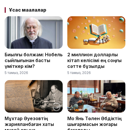
Ұқсас мақалалар
Биылғы болжам: Нобель
2 миллион долларлық
сыйлығынан басты
кітап келісімі ең соңғы
үміткер кім?
сәтте бұзылды
5 тамыз, 2026
5 тамыз, 2026
Мұхтар Әуезовтің
Мо Янь Төлен Әбдіктің
жарияланбаған хаты
шығармасын жоғары
музей қорына
бағалады