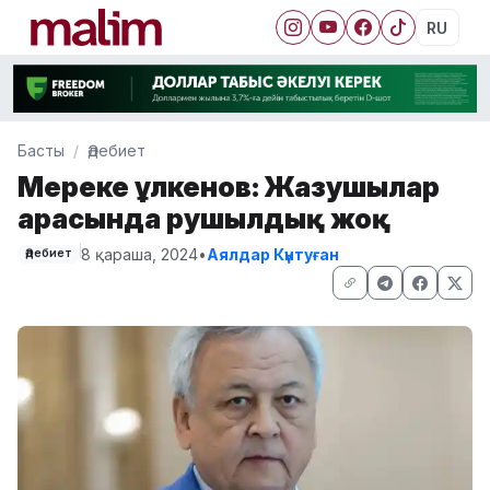
RU
Басты
Әдебиет
Мереке Құлкенов: Жазушылар
арасында рушылдық жоқ
8 қараша, 2024
•
Аялдар Күнтуған
Әдебиет