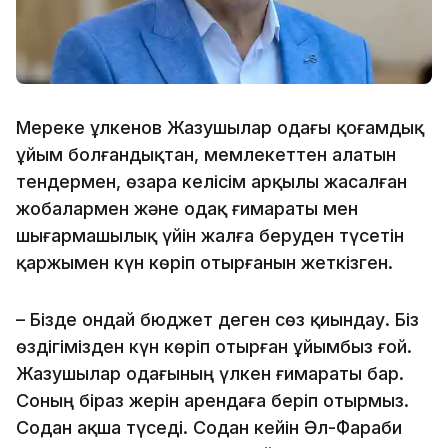
Мереке Құлкенов Жазушылар одағы қоғамдық
ұйым болғандықтан, мемлекеттен алатын
тендермен, өзара келісім арқылы жасалған
жобалармен және одақ ғимараты мен
шығармашылық үйін жалға беруден түсетін
қаржымен күн көріп отырғанын жеткізген.
– Бізде ондай бюджет деген сөз қиындау. Біз
өздігімізден күн көріп отырған ұйымбыз ғой.
Жазушылар одағының үлкен ғимараты бар.
Соның біраз жерін арендаға беріп отырмыз.
Содан ақша түседі. Содан кейін Әл-Фараби