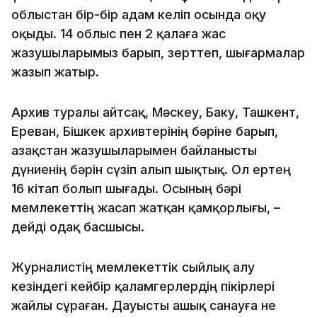
облыстан бір-бір адам келіп осында оқу
оқыды. 14 облыс пен 2 қалаға жас
жазушыларымыз барып, зерттеп, шығармалар
жазып жатыр.
Архив туралы айтсақ, Мәскеу, Баку, Ташкент,
Ереван, Бішкек архивтерінің бәріне барып,
Қазақстан жазушыларымен байланысты
дүниенің бәрін сүзіп алып шықтық. Ол ертең
16 кітап болып шығады. Осының бәрі
мемлекеттің жасап жатқан қамқорлығы, –
дейді одақ басшысы.
Журналистің мемлекеттік сыйлық алу
кезіндегі кейбір қаламгерлердің пікірлері
жайлы сұраған. Дауысты ашық санауға не