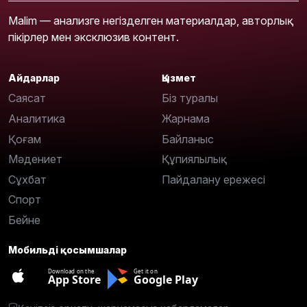
Malim — анализге негізделген материалдар, авторлық
пікірлер мен эксклюзив контент.
Айдарлар
Қызмет
Саясат
Біз туралы
Аналитика
Жарнама
Қоғам
Байланыс
Мәдениет
Құпиялылық
Сұхбат
Пайдалану ережесі
Спорт
Бейне
Мобильді қосымшалар
Download on the
Get it on
App Store
Google Play