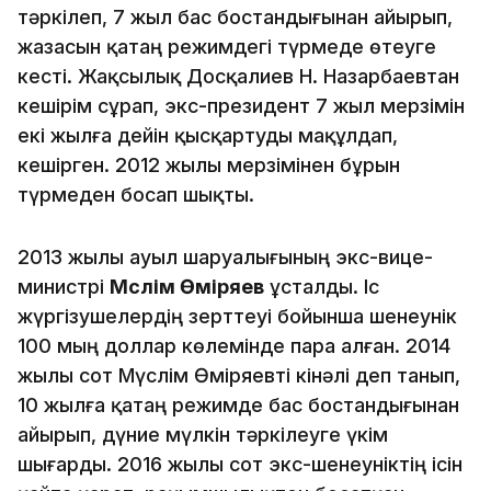
тәркілеп, 7 жыл бас бостандығынан айырып,
жазасын қатаң режимдегі түрмеде өтеуге
кесті. Жақсылық Досқалиев Н. Назарбаевтан
кешірім сұрап, экс-президент 7 жыл мерзімін
екі жылға дейін қысқартуды мақұлдап,
кешірген. 2012 жылы мерзімінен бұрын
түрмеден босап шықты.
2013 жылы ауыл шаруалығының экс-вице-
министрі
Мүслім Өміряев
ұсталды. Іс
жүргізушелердің зерттеуі бойынша шенеунік
100 мың доллар көлемінде пара алған. 2014
жылы сот Мүслім Өміряевті кінәлі деп танып,
10 жылға қатаң режимде бас бостандығынан
айырып, дүние мүлкін тәркілеуге үкім
шығарды. 2016 жылы сот экс-шенеуніктің ісін