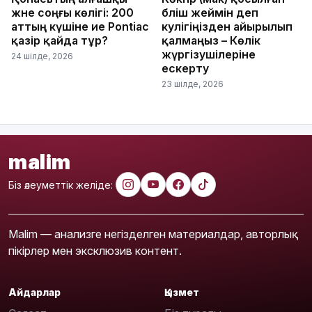
және соңғы көлігі: 200
бәліш жеймін деп
аттың күшіне ие Pontiac
куәлігіңізден айырылып
қазір қайда тұр?
қалмаңыз – Көлік
жүргізушілеріне
24 шілде, 2026
ескерту
23 шілде, 2026
malim
Біз әлеуметтік желіде:
Malim — анализге негізделген материалдар, авторлық
пікірлер мен эксклюзив контент.
Айдарлар
Қызмет