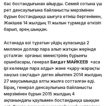
бас бостандығынан айырды. Семей сотына үш
рет денсаулығына байланысты мерзімінен
бұрын бостандыққа шығуға өтініш бергенімен,
Жәкішев 14 жылдың 11 жылын түрмеде өткізіп
барып, әрең шыққан.
Астанада өзі тұратын үйдің ауласында 2
миллион доллар пара алып жатқан жерінде
ұсталған Қорғаныс министрінің бұрынғы
орынбасары, генерал
Бағдат МАЙКЕЕВ
«аса
ірі көлемде пара алды» және «қару-жарақты
заңсыз сақтады» деген айыппен 2014 жылдың
27 маусымында алты жылға сотталған еді.
Бірақ, генерал денсаулығына байланысты
мерзімінен бұрын 2015 жылдың 4
ақпанындағы қаулымен бостандыққа шыққан