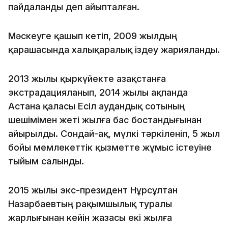
пайдаланды деп айыпталған.
Мәскеуге қашып кетіп, 2009 жылдың
қарашасында халықаралық іздеу жарияланды.
2013 жылы қыркүйекте Қазақстанға
экстрадацияланып, 2014 жылы ақпанда
Астана қаласы Есіл аудандық сотының
шешімімен жеті жылға бас бостандығынан
айырылды. Сондай-ақ, мүлкі тәркіленіп, 5 жыл
бойы мемлекеттік қызметте жұмыс істеуіне
тыйым салынды.
2015 жылы экс-президент Нұрсұлтан
Назарбаевтың рақымшылық туралы
жарлығынан кейін жазасы екі жылға