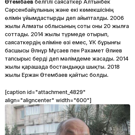
Өтембаев
белгілі саясаткер Алтынбек
Сәрсенбайұлының және екі көмекшісінің
өлімін ұйымдастырды деп айыпталды. 2006
жылы Алматы облысының соты оны 20 жылға
соттады. 2014 жылы түрмеде отырып,
саясаткердің өліміне өзі емес, ҰҚК бұрынғы
басшысы Әлнұр Мұсаев пен Рахамет Әлиев
тапсырыс берді деп мәлімдеме жасады. 2014
жылы қарашада бостандыққа шықты. 2018
жылы Ержан Өтембаев қайтыс болды.
[caption id="attachment_4829"
align="aligncenter" width="600"]