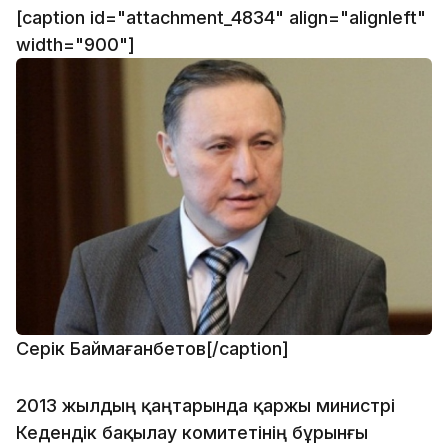
[caption id="attachment_4834" align="alignleft"
width="900"]
Серік Баймағанбетов[/caption]
2013 жылдың қаңтарында қаржы министрі
Кедендік бақылау комитетінің бұрынғы