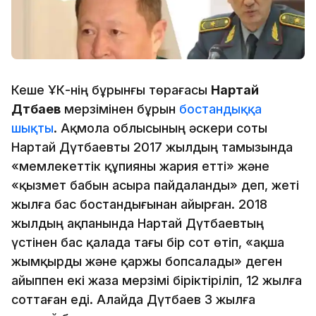
Кеше ҰҚК-нің бұрынғы төрағасы
Нартай
Дүтбаев
мерзімінен бұрын
бостандыққа
шықты
. Ақмола облысының әскери соты
Нартай Дүтбаевты 2017 жылдың тамызында
«мемлекеттік құпияны жария етті» және
«қызмет бабын асыра пайдаланды» деп, жеті
жылға бас бостандығынан айырған. 2018
жылдың ақпанында Нартай Дүтбаевтың
үстінен бас қалада тағы бір сот өтіп, «ақша
жымқырды және қаржы бопсалады» деген
айыппен екі жаза мерзімі біріктіріліп, 12 жылға
соттаған еді. Алайда Дүтбаев 3 жылға