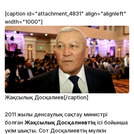
[caption id="attachment_4831" align="alignleft"
width="1000"]
Жақсылық Досқалиев[/caption]
2011 жылы денсаулық сақтау министрі
болған
Жақсылық Досқалиевтің
ісі бойынша
үкім шықты. Сот Досқалиевтің мүлкін