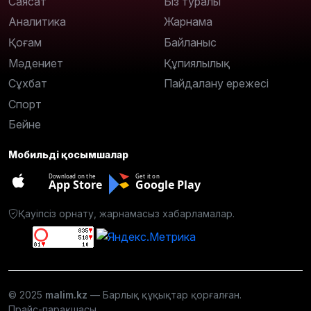
Саясат
Біз туралы
Аналитика
Жарнама
Қоғам
Байланыс
Мәдениет
Құпиялылық
Сұхбат
Пайдалану ережесі
Спорт
Бейне
Мобильді қосымшалар
Download on the
Get it on
App Store
Google Play
Қауіпсіз орнату, жарнамасыз хабарламалар.
© 2025
malim.kz
— Барлық құқықтар қорғалған.
Прайс-парақшасы