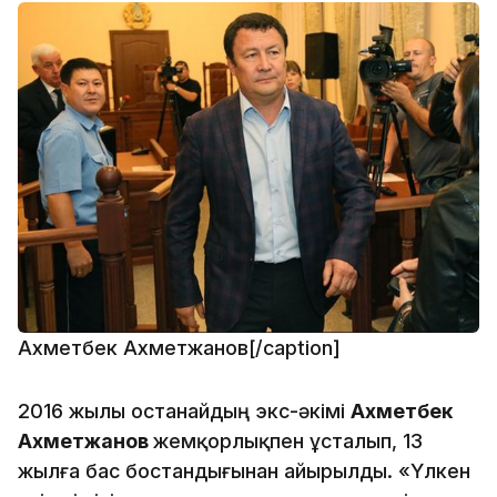
Ахметбек Ахметжанов[/caption]
2016 жылы Қостанайдың экс-әкімі
Ахметбек
Ахметжанов
жемқорлықпен ұсталып, 13
жылға бас бостандығынан айырылды. «Үлкен