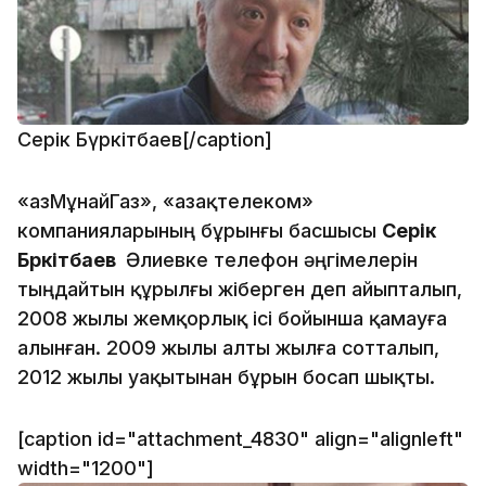
Серік Бүркітбаев[/caption]
«ҚазМұнайГаз», «Қазақтелеком»
компанияларының бұрынғы басшысы
Серік
Бүркітбаев
Әлиевке телефон әңгімелерін
тыңдайтын құрылғы жіберген деп айыпталып,
2008 жылы жемқорлық ісі бойынша қамауға
алынған. 2009 жылы алты жылға сотталып,
2012 жылы уақытынан бұрын босап шықты.
[caption id="attachment_4830" align="alignleft"
width="1200"]