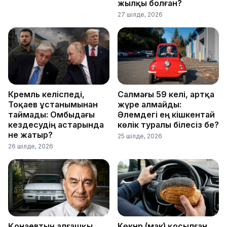
жылқы болған?
27 шілде, 2026
Кремль келіспеді,
Салмағы 59 келі, артқа
Тоқаев ұстанымынан
жүре алмайды:
таймады: Омбыдағы
Әлемдегі ең кішкентай
кездесудің астарында
көлік туралы білесіз бе?
не жатыр?
25 шілде, 2026
26 шілде, 2026
Қонаевтың алғашқы
Көкнәр (мак) қосылған