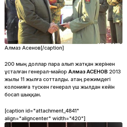
Алмаз Асенов[/caption]
200 мың доллар пара алып жатқан жерінен
ұсталған генерал-майор
Алмаз АСЕНОВ
2013
жылы 11 жылға сотталды. Қатаң режимдегі
колонияға түскен генерал үш жылдан кейін
босап шыққан.
[caption id="attachment_4841"
align="aligncenter" width="420"]