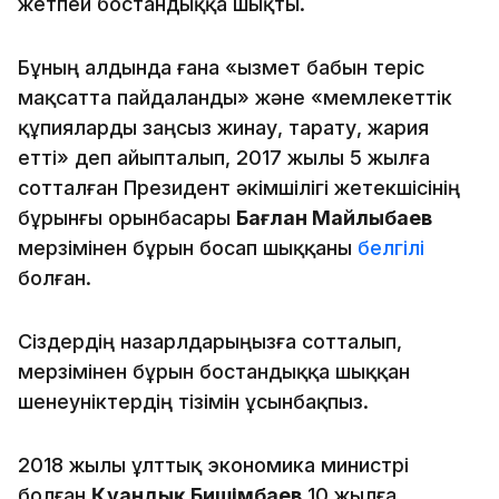
жетпей бостандыққа шықты.
Бұның алдында ғана «Қызмет бабын теріс
мақсатта пайдаланды» және «мемлекеттік
құпияларды заңсыз жинау, тарату, жария
етті» деп айыпталып, 2017 жылы 5 жылға
сотталған Президент әкімшілігі жетекшісінің
бұрынғы орынбасары
Бағлан Майлыбаев
мерзімінен бұрын босап шыққаны
белгілі
болған.
Сіздердің назарлдарыңызға сотталып,
мерзімінен бұрын бостандыққа шыққан
шенеуніктердің тізімін ұсынбақпыз.
2018 жылы ұлттық экономика министрі
болған
Қуандық Бишімбаев
10 жылға