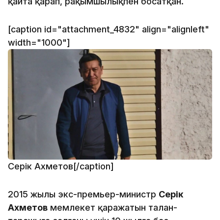
қайта қарап, рақымшылықпен босатқан.
[caption id="attachment_4832" align="alignleft"
width="1000"]
Серік Ахметов[/caption]
2015 жылы экс-премьер-министр
Серік
Ахметов
мемлекет қаражатын талан-