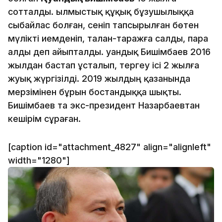
сотталды. Қылмыстық құқық бұзушылыққа
сыбайлас болған, сенiп тапсырылған бөтен
мүлiктi иемденiп, талан-таражға салды, пара
алды деп айыпталды. Қуандық Бишімбаев 2016
жылдан бастап ұсталып, тергеу ісі 2 жылға
жуық жүргізілді. 2019 жылдың қазанында
мерзімінен бұрын бостандыққа шықты.
Бишімбаев та экс-президент Назарбаевтан
кешірім сұраған.
[caption id="attachment_4827" align="alignleft"
width="1280"]