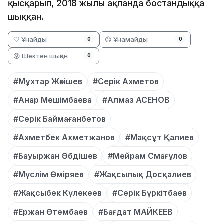
қысқарып, 2018 жылы ақпанда бостандыққа
шыққан.
🤍 Ұнайды
😞 Ұнамайды
0
0
😡 Шектен шыққан
0
#Мұхтар Жәкішев
#Серік Ахметов
#Анар Мешімбаева
#Алмаз АСЕНОВ
#Серік Баймағанбетов
#Ахметбек Ахметжанов
#Мақсұт Қалиев
#Бауыржан Әбдішев
#Мейрам Смағұлов
#Мүслім Өміряев
#Жақсылық Досқалиев
#Жақсыбек Күлекеев
#Серік Бүркітбаев
#Ержан Өтембаев
#Бағдат МАЙКЕЕВ