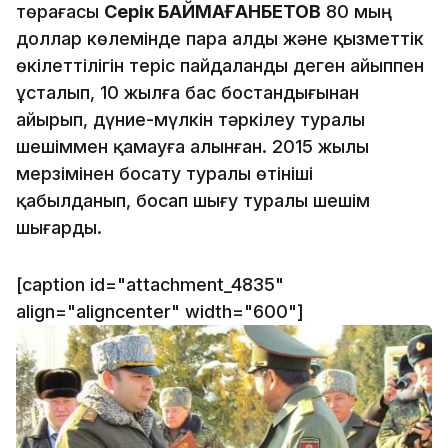
төрағасы
Серік БАЙМАҒАНБЕТОВ
80 мың
доллар көлемінде пара алды және қызметтік
өкілеттілігін теріс пайдаланды деген айыппен
ұсталып, 10 жылға бас бостандығынан
айырып, дүние-мүлкін тәркілеу туралы
шешіммен қамауға алынған. 2015 жылы
мерзімінен босату туралы өтініші
қабылданып, босап шығу туралы шешім
шығарды.
[caption id="attachment_4835"
align="aligncenter" width="600"]