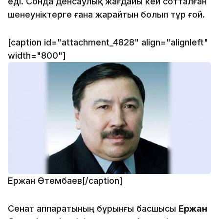
еді. Сонда денсаулық жағдайы кей сотталған
шенеуніктерге ғана жарайтын болып тұр ғой.
[caption id="attachment_4828" align="alignleft"
width="800"]
Ержан Өтембаев[/caption]
Сенат аппаратының бұрынғы басшысы
Ержан