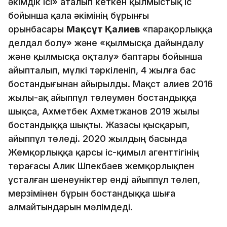
әкімдік ісі» аталып кеткен қылмыстық іс
бойынша қала әкімінің бұрынғы
орынбасары
Мақсұт Қалиев
«парақорлыққа
делдал болу» және «қылмысқа дайындалу
және қылмысқа оқталу» баптары бойынша
айыпталып, мүлкі тәркіленіп, 4 жылға бас
бостандығынан айырылды. Мақст Қалиев 2016
жылы-ақ айыппұл төлеумен бостандыққа
шықса, Ахметбек Ахметжанов 2019 жылы
бостандыққа шықты. Жазасы қысқарып,
айыппұл төледі. 2020 жылдың басында
Жемқорлыққа қарсы іс-қимыл агенттігінің
төрағасы Алик Шпекбаев жемқорлықпен
ұсталған шенеуніктер енді айыппұл төлеп,
мерзімінен бұрын бостандыққа шыға
алмайтындарын мәлімдеді.