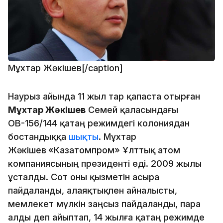
Мұхтар Жәкішев[/caption]
Наурыз айында 11 жыл тар қапаста отырған
Мұхтар Жәкішев
Семей қаласындағы
ОВ-156/144 қатаң режимдегі колониядан
бостандыққа
шықты
. Мұхтар
Жәкішев
«Казатомпром» Ұлттық атом
компаниясының президенті еді. 2009 жылы
ұсталды. Сот оны қызметін асыра
пайдаланды, алаяқтықпен айналысты,
мемлекет мүлкін заңсыз пайдаланды, пара
алды деп айыптап, 14 жылға қатаң режимде