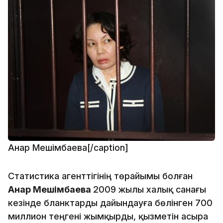
Анар Мешімбаева[/caption]
Статистика агенттігінің төрайымы болған
Анар Мешімбаева
2009 жылы халық санағы
кезінде бланктарды дайындауға бөлінген 700
миллион теңгені жымқырды, қызметін асыра