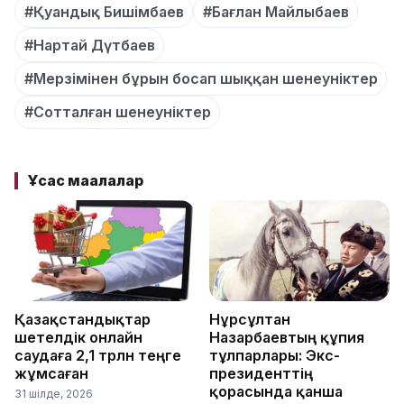
#Қуандық Бишімбаев
#Бағлан Майлыбаев
#Нартай Дүтбаев
#Мерзімінен бұрын босап шыққан шенеуніктер
#Сотталған шенеуніктер
Ұқсас мақалалар
Қазақстандықтар
Нұрсұлтан
шетелдік онлайн
Назарбаевтың құпия
саудаға 2,1 трлн теңге
тұлпарлары: Экс-
жұмсаған
президенттің
қорасында қанша
31 шілде, 2026