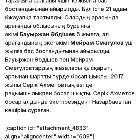
таражыға салғаны үшін 10 жылға бас
бостандығынан айырылды. Бұл істе 21 адам
бжауапқа тартылды. Олардың арасында
Қарағанды облысының бұрынғы
әкімі
Бауыржан Әбдішев
5 жылға, ал
Қарағандының экс-әкімі
Мейрам Смағұлов
үш
жылға бас бостандығынан айырылды.
Бауыржан Әбдішев пен Мейрам
Смағұловтардың жазалары қысқарып,
артынан шартты түрде босап шықты. 2017
жылы Серік Ахметовтың өзі де
рақымшылықпен босап шықты. Серік Ахметов
босар алдында экс-президент Назарбаевтан
кешірім сұраған.
[caption id="attachment_4833"
align="aligncenter" width="608"]