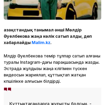
Қазақстандық танымал әнші Мөлдір
Әуелбекова жаңа көлік сатып алды, деп
хабарлайды
Malim.kz
.
Мөлдір Әуелбекова темір тұлпар сатып алғаны
туралы Instagram-дағы парақшасында жазды.
Эстрада жұлдызы жаңа көлігімен түскен
видеосын жариялап, құттықтап жатқан
көпшілікке алғысын білдірді.
Құттықтағандарға жұғысты болсын, -