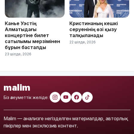
Канье Уэстің
Кристинаның кешкі
Алматыдағы
серуенінің өзі қызу
концертіне билет
талқыланады
сатылымы мерзімінен
22 шілде, 2026
бұрын басталды
23 шілде, 2026
malim
Біз әлеуметтік желіде:
Malim — анализге негізделген материалдар, авторлық
пікірлер мен эксклюзив контент.