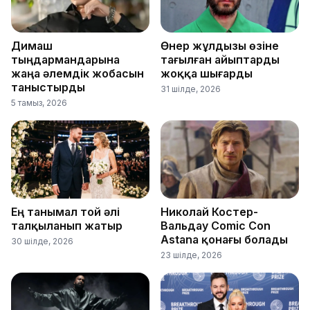
Димаш
Өнер жұлдызы өзіне
тыңдармандарына
тағылған айыптарды
жаңа әлемдік жобасын
жоққа шығарды
таныстырды
31 шілде, 2026
5 тамыз, 2026
Ең танымал той әлі
Николай Костер-
талқыланып жатыр
Вальдау Comic Con
Astana қонағы болады
30 шілде, 2026
23 шілде, 2026