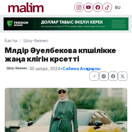
RU
Басты
Шоу-бизнес
Мөлдір Әуелбекова көпшілікке
жаңа көлігін көрсетті
30 шілде, 2024
•
Сабина Асқарқызы
Шоу-бизнес