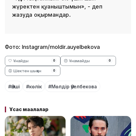
жүректен қуаныштымын», - деп
жазуда оқырмандар.
Фото: Instagram/moldir.auyelbekova
🤍 Ұнайды
😞 Ұнамайды
0
0
😡 Шектен шыққан
0
#Әнші
#көлік
#Мөлдір Әуелбекова
Ұқсас мақалалар