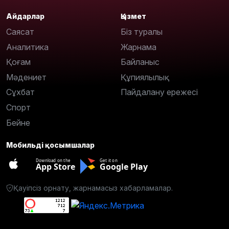
Айдарлар
Қызмет
Саясат
Біз туралы
Аналитика
Жарнама
Қоғам
Байланыс
Мәдениет
Құпиялылық
Сұхбат
Пайдалану ережесі
Спорт
Бейне
Мобильді қосымшалар
Download on the
Get it on
App Store
Google Play
Қауіпсіз орнату, жарнамасыз хабарламалар.