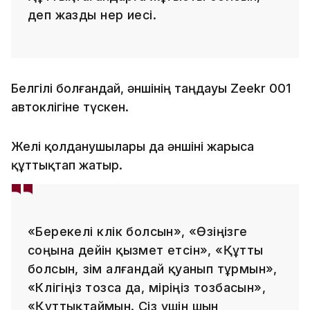
деп жазды өнер иесі.
Белгілі болғандай, әншінің таңдауы Zeekr 001
автокөлігіне түскен.
Желі қолданушылары да әншіні жарыса
құттықтап жатыр.
«Берекелі көлік болсын», «Өзіңізге
соңына дейін қызмет етсін», «Құтты
болсын, өзім алғандай қуанып тұрмын»,
«Көлігіңіз тозса да, өміріңіз тозбасын»,
«Құттықтаймын. Сіз үшін шын