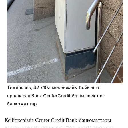
Темирязев, 42 к10а мекенжайы бойынша
орналасқан Bank CenterCredit бөлімшесіндегі
банкоматтар
Кейіпкеріміз Center Credit Bank банкоматтары