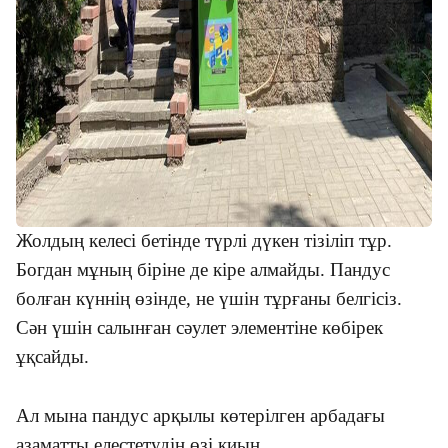
Жолдың келесі бетінде түрлі дүкен тізіліп тұр.
Богдан мұның біріне де кіре алмайды. Пандус
болған күннің өзінде, не үшін тұрғаны белгісіз.
Сән үшін салынған сәулет элементіне көбірек
ұқсайды.
Ал мына пандус арқылы көтерілген арбадағы
азаматты елестетудің өзі қиын.