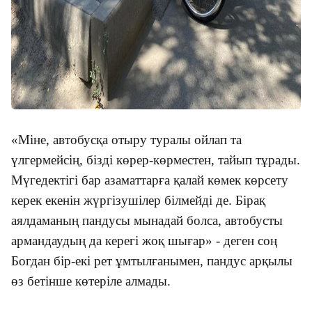
«Міне, автобусқа отыру туралы ойлап та
үлгермейсің, бізді көрер-көрместен, тайып тұрады.
Мүгедектігі бар азаматтарға қалай көмек көрсету
керек екенін жүргізушілер білмейді де. Бірақ
аялдаманың пандусы мынадай болса, автобусты
армандаудың да керегі жоқ шығар» - деген соң
Богдан бір-екі рет ұмтылғанымен, пандус арқылы
өз бетінше көтеріле алмады.