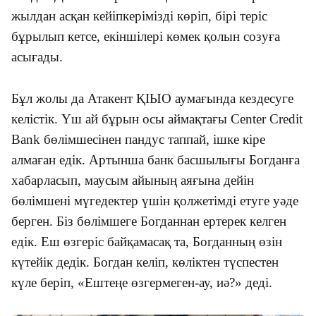
жылдан асқан кейіпкерімізді көріп, бірі теріс
бұрылып кетсе, екіншілері көмек қолын созуға
асығады.
Бұл жолы да Атакент ҚІЫО аумағында кездесуге
келістік. Үш ай бұрын осы аймақтағы Center Credit
Bank бөлімшесінен пандус таппай, ішке кіре
алмаған едік. Артынша банк басшылығы Богданға
хабарласып, маусым айының аяғына дейін
бөлімшені мүгедектер үшін қолжетімді етуге уәде
берген. Біз бөлімшеге Богданнан ертерек келген
едік. Еш өзгеріс байқамасақ та, Богданның өзін
күтейік дедік. Богдан келіп, көліктен түспестен
күле беріп, «Ештеңе өзгермеген-ау, иә?» деді.