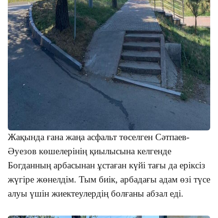
Жақында ғана жаңа асфальт төселген Сәтпаев-
Әуезов көшелерінің қиылысына келгенде
Богданның арбасынан ұстаған күйі тағы да еріксіз
жүгіре жөнелдім. Тым биік, арбадағы адам өзі түсе
алуы үшін жиектеулердің болғаны абзал еді.