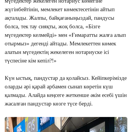
мүгедектер жекелеген нотариус көмегіне
жүгінбейтінін, мемлекет көмектесетінін айтып
ақталады. Жалпы, байқағаныңыздай, пандусы
болса, тек тау сияқты, жоқ болса, «Бізге
мүгедектер келмейді» мен «Ғимаратты жалға алып
отырмыз» дегенді айтады. Мемлекеттен көмек
алатын мүгедектің жекелеген нотариуске ісі
түспесіне кім кепіл?!»
Күн ыстық, пандустар да қолайсыз. Кейіпкерімізде
оларды әрі қарай арбамен сынап көретін күш
қалмады. Алайда кеңсеге жеткенше әкім есебі үшін
жасалған пандустар көзге түсе берді.