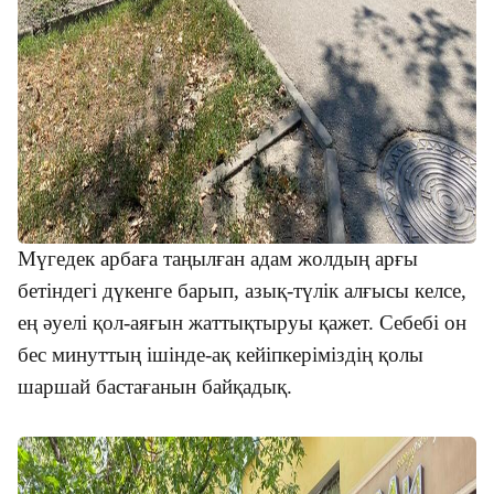
Мүгедек арбаға таңылған адам жолдың арғы
бетіндегі дүкенге барып, азық-түлік алғысы келсе,
ең әуелі қол-аяғын жаттықтыруы қажет. Себебі он
бес минуттың ішінде-ақ кейіпкеріміздің қолы
шаршай бастағанын байқадық.