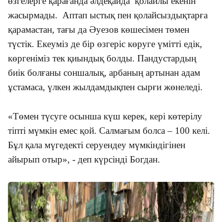
өзгелерге қарағанда әлдеқайда қолайлы екенін
жасырмады. Аптап ыстық пен қолайсыздықтарға
қарамастан, тағы да Әуезов көшесімен төмен
түстік. Екеуміз де бір өзгеріс көруге үмітті едік,
көргеніміз тек қиындық болды. Пандустардың
биік болғаны соншалық, арбаның артынан адам
ұстамаса, үлкен жылдамдықпен сырғи жөнеледі.
«Төмен түсуге осынша күш керек, кері көтерілу
тіпті мүмкін емес қой. Салмағым болса – 100 келі.
Бұл қала мүгедекті серуендеу мүмкіндігінен
айырып отыр», - деп күрсінді Богдан.