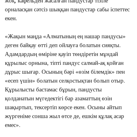
жоқ, кафельден жасалған пандустар тізіле
орналасқан сәтсіз шыққан пандустар сабы іспеттес
екен.
«Жақын маңда «Алматының ең нашар пандусы»
деген байқау өтті деп ойлауға болатын сияқты.
Адамдардың өміріне қауіп төндіретін мұндай
құрылыс орнына, тіпті пандус салмай-ақ қойған
дұрыс шығар. Осының бәрі «өзім білемдік» пен
«есеп үшін» болатын селқостықтан болып отыр.
Құрылысты бастамас бұрын, пандусты
қолданатын мүгедектігі бар азаматтың өзін
шақыртып, тексертіп көрсе екен. Осыны айтып
жүргеніме сонша жыл өтсе де, ешкім құлақ асар
емес».