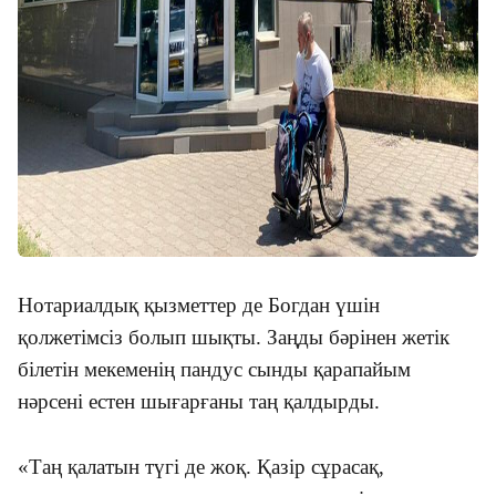
Нотариалдық қызметтер де Богдан үшін
қолжетімсіз болып шықты. Заңды бәрінен жетік
білетін мекеменің пандус сынды қарапайым
нәрсені естен шығарғаны таң қалдырды.
«Таң қалатын түгі де жоқ. Қазір сұрасақ,