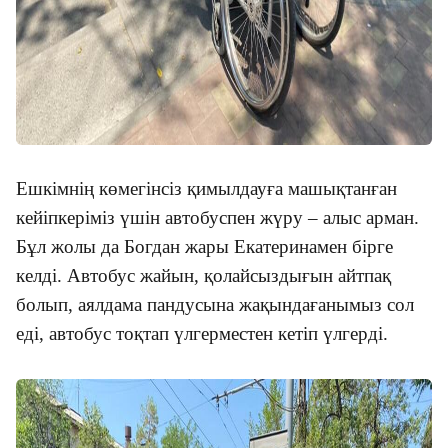
Ешкімнің көмегінсіз қимылдауға машықтанған
кейіпкеріміз үшін автобуспен жүру – алыс арман.
Бұл жолы да Богдан жары Екатеринамен бірге
келді. Автобус жайын, қолайсыздығын айтпақ
болып, аялдама пандусына жақындағанымыз сол
еді, автобус тоқтап үлгерместен кетіп үлгерді.