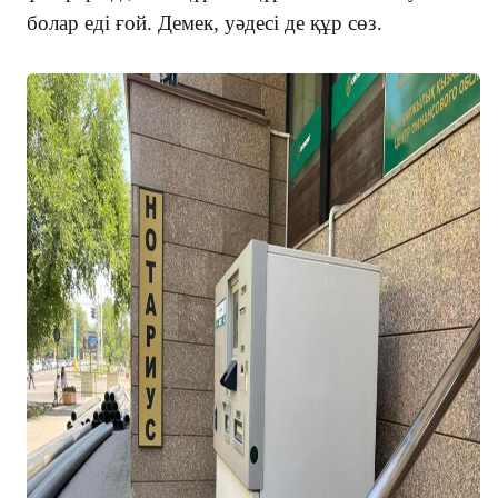
болар еді ғой. Демек, уәдесі де құр сөз.