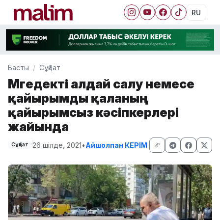
RU
Басты
Сұқбат
Мүгедекті алдай салу немесе
қайырымды қаланың
қайырымсыз кәсіпкерлері
жайында
26 шілде, 2021
•
Айшолпан КЕРІМ
Сұқбат