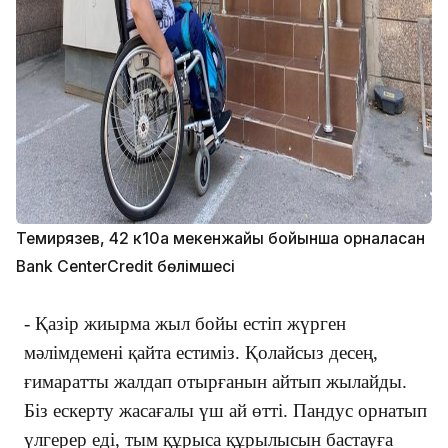
Темирязев, 42 к10а мекенжайы бойынша орналасқан
Bank CenterCredit бөлімшесі
- Қазір жиырма жыл бойы естіп жүрген
мәлімдемені қайта естиміз. Қолайсыз десең,
ғимаратты жалдап отырғанын айтып жылайды.
Біз ескерту жасағалы үш ай өтті. Пандус орнатып
үлгерер еді, тым құрыса құрылысын бастауға