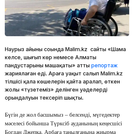
Наурыз айының соңында Malim.kz сайты «Шамаң
келсе, шығып көр немесе Алматы
пандустарының машақаты» атты
репортаж
жариялаған еді. Араға уақыт салып Malim.kz
тілшісі қала көшелерін қайта аралап, өткен
жолы «түзетеміз» делінген уәделердің
орындалуын тексеріп шықты.
Бүгін де жол басшымыз – белсенді, мүгедектер
мәселесі бойынша Түрксіб ауданының кеңесшісі
Богдан Джепка. Арбаға таңылғанына жиырма