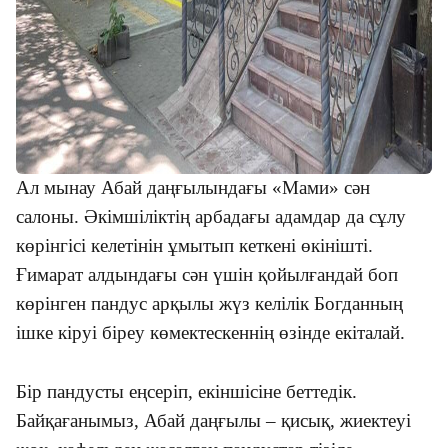
Ал мынау Абай даңғылындағы «Мами» сән
салоны. Әкімшіліктің арбадағы адамдар да сұлу
көрінгісі келетінін ұмытып кеткені өкінішті.
Ғимарат алдындағы сән үшін қойылғандай боп
көрінген пандус арқылы жүз келілік Богданның
ішке кіруі біреу көмектескеннің өзінде екіталай.
Бір пандусты еңсеріп, екіншісіне беттедік.
Байқағанымыз, Абай даңғылы – қисық, жиектеуі