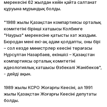
мерекесінің 62 жылдан кейін қайта салтанат
құруына мұрындық болды.
"1988 жылы Қазақстан компартиясы орталық
комитетінің бірінші хатшысы Колбинге
"Наурыз" мерекесіне қатысты хат жаздым.
Бюродан мені екі-ақ адам қолдапты, оның бірі
– сол кезде министрлер кеңесінің төрағасы
Нұрсұлтан Назарбаев, екіншісі – Қазақстан
компартиясы орталық комитетінің
идеологиялық хатшысы Өзбекәлі Жәнібеков",
- дейді ақын.
1989 жылы КСРО Жоғарғы Кеңесінің, ал 1991
жылы Қазақстан Жоғарғы Кеңесінің депутаты
болды.