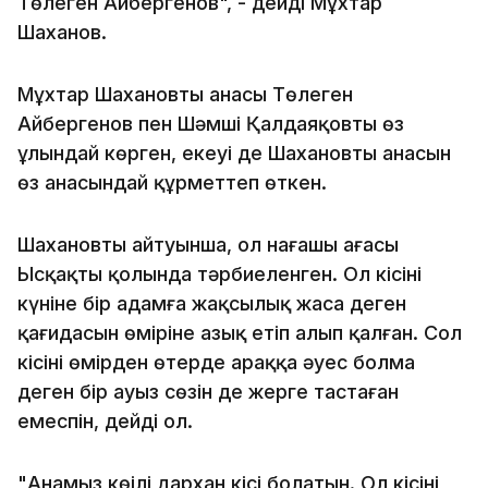
Төлеген Айбергенов", - дейді Мұхтар
Шаханов.
Мұхтар Шахановтың анасы Төлеген
Айбергенов пен Шәмші Қалдаяқовты өз
ұлындай көрген, екеуі де Шахановтың анасын
өз анасындай құрметтеп өткен.
Шахановтың айтуынша, ол нағашы ағасы
Ысқақтың қолында тәрбиеленген. Ол кісінің
күніне бір адамға жақсылық жаса деген
қағидасын өміріне азық етіп алып қалған. Сол
кісінің өмірден өтерде араққа әуес болма
деген бір ауыз сөзін де жерге тастаған
емеспін, дейді ол.
"Анамыз көңілі дархан кісі болатын. Ол кісінің