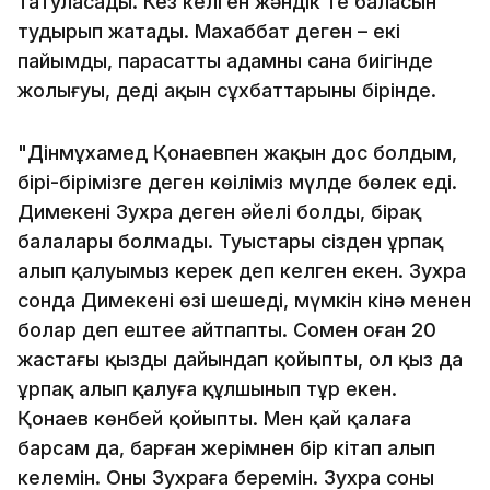
татуласады. Кез келген жәндік те баласын
тудырып жатады. Махаббат деген – екі
пайымды, парасатты адамның сана биігінде
жолығуы, деді ақын сұхбаттарының бірінде.
"Дінмұхамед Қонаевпен жақын дос болдым,
бірі-бірімізге деген көңіліміз мүлде бөлек еді.
Димекеңнің Зухра деген әйелі болды, бірақ
балалары болмады. Туыстары сізден ұрпақ
алып қалуымыз керек деп келген екен. Зухра
сонда Димекеңнің өзі шешеді, мүмкін кінә менен
болар деп ештеңе айтпапты. Сомен оған 20
жастағы қызды дайындап қойыпты, ол қыз да
ұрпақ алып қалуға құлшынып тұр екен.
Қонаев көнбей қойыпты. Мен қай қалаға
барсам да, барған жерімнен бір кітап алып
келемін. Оны Зухраға беремін. Зухра соны