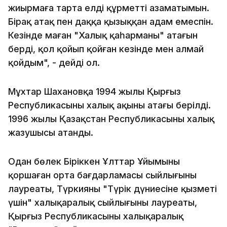
жиырмаға тарта елдің құрметті азаматымын.
Бірақ атақ пен даңққа қызыққан адам емеспін.
Кезінде маған "Халық қаһарманы" атағын
берді, қол қойып қойған кезінде мен алмай
қойдым", - дейді ол.
Мұхтар Шахановқа 1994 жылы Қырғыз
Республикасының халық ақыны атағы берілді.
1996 жылы Қазақстан Республикасының халық
жазушысы атанды.
Одан бөлек Біріккен Ұлттар Ұйымының
қоршаған орта бағдарламасы сыйлығының
лауреаты, Түркияның "Түрік дүниесіне қызметі
үшін" халықаралық сыйлығының лауреаты,
Қырғыз Республикасының халықаралық