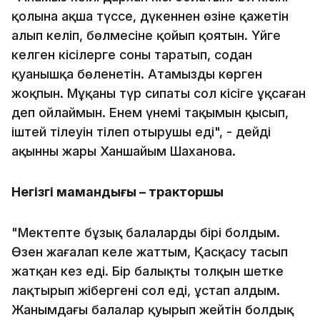
қолына ақша түссе, дүкеннен өзіне қажетін
алып келіп, бөлмесіне қойып қоятын. Үйге
келген кісілерге соны таратып, содан
қуанышқа бөленетін. Атамызды көрген
жоқпын. Мұқаңның түр сипаты сол кісіге ұқсаған
деп ойлаймын. Енем үнемі тақымын қысып,
іштей тілеуін тілеп отырушы еді", - дейді
ақынның жары Ханшайым Шаханова.
Негізгі мамандығы – тракторшы
"Мектепте бұзық балалардың бірі болдым.
Өзен жағалап келе жаттым, Қасқасу тасып
жатқан кез еді. Бір балықты толқын шетке
лақтырып жібергені сол еді, ұстап алдым.
Жанымдағы балалар қуырып жейтін болдық