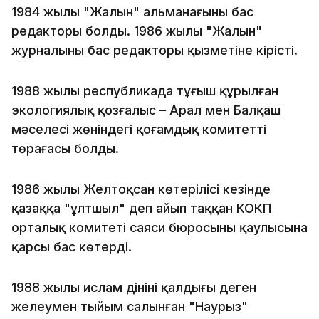
1984 жылы "Жалын" альманағының бас
редакторы болды. 1986 жылы "Жалын"
журналының бас редакторы қызметіне кірісті.
1988 жылы республикада тұңғыш құрылған
экологиялық қозғалыс – Арал мен Балқаш
мәселесі жөніндегі қоғамдық комитеттің
төрағасы болды.
1986 жылы Желтоқсан көтерілісі кезінде
қазаққа "ұлтшыл" деп айып таққан КОКП
орталық комитеті саяси бюросының қаулысына
қарсы бас көтерді.
1988 жылы ислам дінінің қалдығы деген
желеумен тыйым салынған "Наурыз"