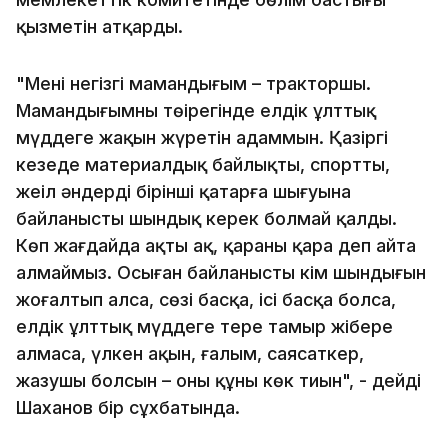
қызметін атқарды.
"Менің негізгі мамандығым – тракторшы.
Мамандығымның төңірегінде елдік ұлттық
мүддеге жақын жүретін адаммын. Қазіргі
кезеңде материалдық байлықтың, спорттың,
жеңіл әндердің бірінші қатарға шығуына
байланысты шындық керек болмай қалды.
Көп жағдайда ақты ақ, қараны қара деп айта
алмаймыз. Осыған байланысты кім шындығын
жоғалтып алса, сөзі басқа, ісі басқа болса,
елдік ұлттық мүддеге терең тамыр жібере
алмаса, үлкен ақын, ғалым, саясаткер,
жазушы болсын – оның құны көк тиын", - дейді
Шаханов бір сұхбатында.