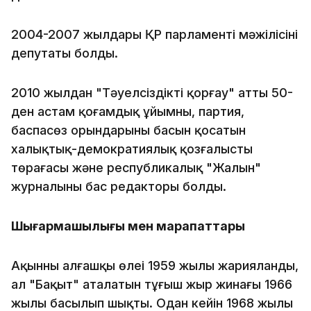
2004-2007 жылдары ҚР парламенті мәжілісінің
депутаты болды.
2010 жылдан "Тәуелсіздікті қорғау" атты 50-
ден астам қоғамдық ұйымның, партия,
баспасөз орындарының басын қосатын
халықтық-демократиялық қозғалыстың
төрағасы және республикалық "Жалын"
журналының бас редакторы болды.
Шығармашылығы мен марапаттары
Ақынның алғашқы өлеңі 1959 жылы жарияланды,
ал "Бақыт" аталатын тұңғыш жыр жинағы 1966
жылы басылып шықты. Одан кейін 1968 жылы