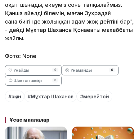
оқып шығады, екеуміз соны талқылаймыз.
Қанша әйелді білемін, маған Зухрадай
сана биігінде жолыққан адам жоқ дейтіні бар",
- дейді Мұхтар Шаханов Қонаевтың махаббаты
жайлы.
Фото: None
🤍 Ұнайды
😞 Ұнамайды
0
0
😡 Шектен шыққан
0
#ақын
#Мұхтар Шаханов
#мерейтой
Ұқсас мақалалар