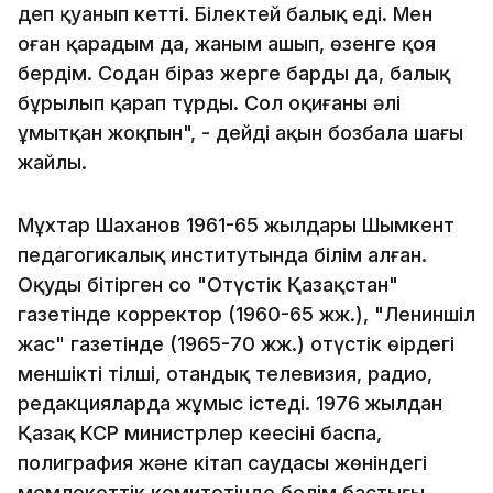
деп қуанып кетті. Білектей балық еді. Мен
оған қарадым да, жаным ашып, өзенге қоя
бердім. Содан біраз жерге барды да, балық
бұрылып қарап тұрды. Сол оқиғаны әлі
ұмытқан жоқпын", - дейді ақын бозбала шағы
жайлы.
Мұхтар Шаханов 1961-65 жылдары Шымкент
педагогикалық институтында білім алған.
Оқуды бітірген соң "Оңтүстік Қазақстан"
газетінде корректор (1960-65 жж.), "Лениншіл
жас" газетінде (1965-70 жж.) оңтүстік өңірдегі
меншікті тілші, отандық телевизия, радио,
редакцияларда жұмыс істеді. 1976 жылдан
Қазақ КСР министрлер кеңесінің баспа,
полиграфия және кітап саудасы жөніндегі
мемлекеттік комитетінде бөлім бастығы