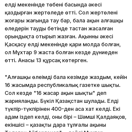
елді мекенінде төбенің басында әкесі
қаздырған жертөледе өтті. Сол жертөленің
жоғары жағында тау бар, бала ақын алғашқы
өлеңдерін таудың бетінде тастан жасалған
орындықта отырып жазған. Ақынның әкесі
Қасқасу елді мекенінде қари молда болған,
ол Мұхтар 9 жаста болған кезде дүниеден
өтті. Анасы 13 құрсақ көтерген.
"Алғашқы өлеңімді бала кезімде жаздым, кейін
16 жасымда республикалық газетке шықты.
Сол кезде "16 жасар ақын шықты" деп
жарияланды. Бүкіл Қазақстан шулады. Елдің
түкпір-түкпірінен 400-ден аса хат келді. Екі
адам іздеп келді, оның бірі – Шәмші Қалдаяқов,
екіншісі – қазақтың дара тұлғалы ақыны