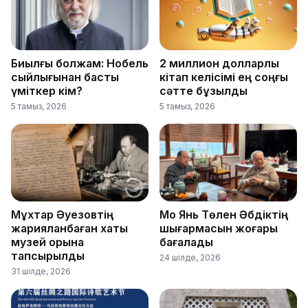
Биылғы болжам: Нобель
2 миллион долларлық
сыйлығынан басты
кітап келісімі ең соңғы
үміткер кім?
сәтте бұзылды
5 тамыз, 2026
5 тамыз, 2026
Мұхтар Әуезовтің
Мо Янь Төлен Әбдіктің
жарияланбаған хаты
шығармасын жоғары
музей қорына
бағалады
тапсырылды
24 шілде, 2026
31 шілде, 2026