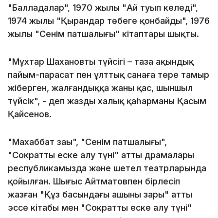
"Балладалар", 1970 жылы "Ай туып келеді",
1974 жылы "Қырандар төбеге қонбайды", 1976
жылы "Сенім патшалығы" кітаптары шықты.
"Мұхтар Шахановтың түйсігі – таза ақындық
пайым-парасат пен ұлттық санаға терең тамыр
жіберген, жалғандыққа жаны қас, шыншыл
түйсік", - деп жазды халық қаһарманы Қасым
Қайсенов.
"Махаббат заңы", "Сенім патшалығы",
"Сократты еске алу түні" атты драмалары
республикамызда және шетел театрларында
қойылған. Шыңғыс Айтматовпен бірлесіп
жазған "Құз басындағы аңшының зары" атты
эссе кітабы мен "Сократты еске алу түні"