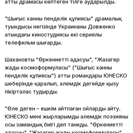
атты драмасы көптеген тілге аударылды.
"Шыңғыс ханның пенделік құпиясы" драмалық
туындысы негізінде Украинаның Довженко
атындағы киностудиясы екі сериялы
телефильм шығарды.
Шахановтың "Өркениеттің адасуы", "Жазагер
жады космоформуласы" ("Шыңғыс ханның
пенделік құпиясы") атты романдары ЮНЕСКО
шеңберінде қаралып, әлемдік деңгейде қызу
пікірталас тудырды.
"Өлең деген – ешкім айтпаған ойларды айту.
ЮНЕСКО менің жырларымды әлемдік поэзияның
осы замандық биігі деп таниды. "Өркениеттің
адасуы", "Жазагер жады космоформуласы"