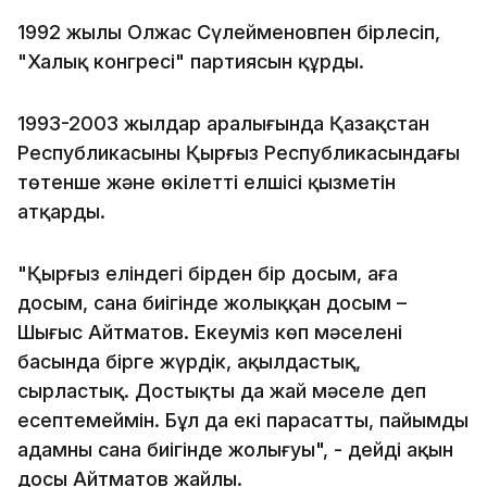
1992 жылы Олжас Сүлейменовпен бірлесіп,
"Халық конгресі" партиясын құрды.
1993-2003 жылдар аралығында Қазақстан
Республикасының Қырғыз Республикасындағы
төтенше және өкілетті елшісі қызметін
атқарды.
"Қырғыз еліндегі бірден бір досым, аға
досым, сана биігінде жолыққан досым –
Шыңғыс Айтматов. Екеуміз көп мәселенің
басында бірге жүрдік, ақылдастық,
сырластық. Достықты да жай мәселе деп
есептемеймін. Бұл да екі парасатты, пайымды
адамның сана биігінде жолығуы", - дейді ақын
досы Айтматов жайлы.