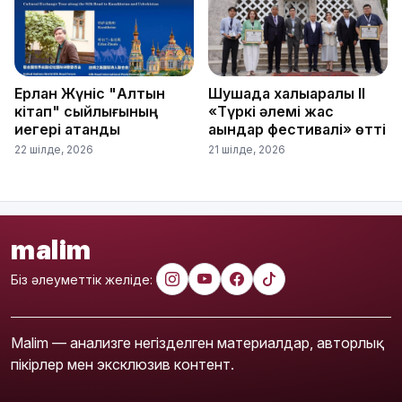
Ерлан Жүніс "Алтын
Шушада халықаралық ІІ
кітап" сыйлығының
«Түркі әлемі жас
иегері атанды
ақындар фестивалі» өтті
22 шілде, 2026
21 шілде, 2026
malim
Біз әлеуметтік желіде:
Malim — анализге негізделген материалдар, авторлық
пікірлер мен эксклюзив контент.