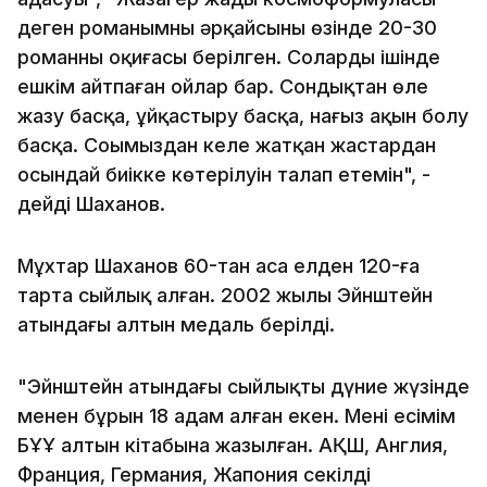
деген романымның әрқайсының өзінде 20-30
романның оқиғасы берілген. Солардың ішінде
ешкім айтпаған ойлар бар. Сондықтан өлең
жазу басқа, ұйқастыру басқа, нағыз ақын болу
басқа. Соңымыздан келе жатқан жастардан
осындай биікке көтерілуін талап етемін", -
дейді Шаханов.
Мұхтар Шаханов 60-тан аса елден 120-ға
тарта сыйлық алған. 2002 жылы Эйнштейн
атындағы алтын медаль берілді.
"Эйнштейн атындағы сыйлықты дүние жүзінде
менен бұрын 18 адам алған екен. Менің есімім
БҰҰ алтын кітабына жазылған. АҚШ, Англия,
Франция, Германия, Жапония секілді