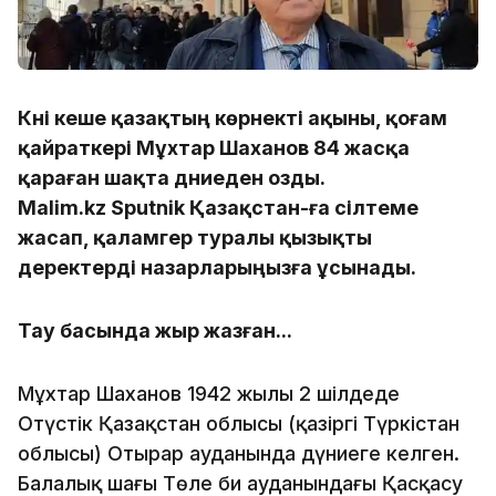
Күні кеше қазақтың көрнекті ақыны, қоғам
қайраткері Мұхтар Шаханов 84 жасқа
қараған шақта дүниеден озды.
Malim.kz Sputnik Қазақстан-ға сілтеме
жасап, қаламгер туралы қызықты
деректерді назарларыңызға ұсынады.
Тау басында жыр жазған...
Мұхтар Шаханов 1942 жылы 2 шілдеде
Оңтүстік Қазақстан облысы (қазіргі Түркістан
облысы) Отырар ауданында дүниеге келген.
Балалық шағы Төле би ауданындағы Қасқасу