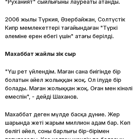
"Руханият" сыйлығының лауреаты атанды.
2006 жылы Түркия, Әзербайжан, Солтүстік
Кипр мемлекеттері тағайындаған "Түркі
әлеміне ерен еңбегі үшін" атағы берілді.
Махаббат жайлы үзік сыр
"Үш рет үйлендім. Маған сана биігінде бір
болатын әйел жолыққан жоқ. Ол ілуде бір
болады. Маған жолыққан жоқ. Оған мен кінәлі
емеспін", - дейді Шаханов.
Махаббат деген мүлде басқа дүние. Жер
шарында жеті жарым миллион адам бар. Көп
бөлігі әйел, соның барлығы бір-бірімен