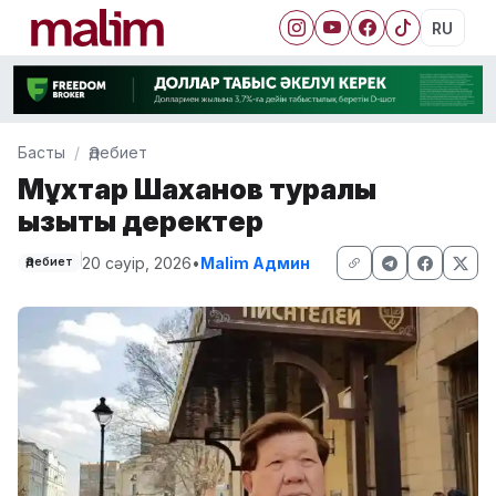
RU
Басты
Әдебиет
Мұхтар Шаханов туралы
қызықты деректер
20 сәуір, 2026
•
Malim Админ
Әдебиет