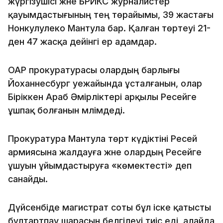
жүргізушісі және БРИКС журналистер
қауымдастығының тең төрайымы, 39 жастағы
Нонкулулеко Мантула бар. Қалған төртеуі 21-
ден 47 жасқа дейінгі ер адамдар.
ОАР прокуратурасы олардың барлығы
Йоханнесбург әуежайында ұсталғанын, олар
Біріккен Араб Әмірліктері арқылы Ресейге
ұшпақ болғанын мәлімдеді.
Прокуратура Мантула төрт күдіктіні Ресей
армиясына жалдауға және олардың Ресейге
ұшуын ұйымдастыруға «көмектесті» деп
санайды.
Дүйсенбіде магистрат соты бұл іске қатысты
бұлтартпау шарасын белгілеуі тиіс еді, алайда