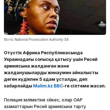
Фото: National Prosecution Authority SA
Оңтүстік Африка Республикасында
Украинадағы соғысқа қатысу үшін Ресей
армиясына жалданған және
жалданушыларды жинаумен айналысты
деген күдікпен 5 адам ұсталды, деп
хабарлайды
Malim.kz
ВВС
-ге сілтеме жасап.
Полиция мәліметіне сәйкес, олар ОАР
азаматтарын Ресей армиясына тарту