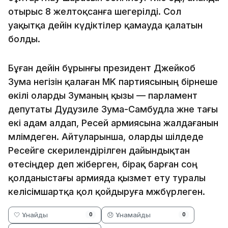
отырыс 8 желтоқсанға шегерілді. Сол
уақытқа дейін күдіктілер қамауда қалатын
болды.
Бұған дейін бұрынғы президент Джейкоб
Зума негізін қалаған MK партиясының бірнеше
өкілі оларды Зуманың қызы — парламент
депутаты Дудузиле Зума-Самбудла және тағы
екі адам алдап, Ресей армиясына жалдағанын
мәлімдеген. Айтуларынша, оларды шілдеде
Ресейге әскерилендірілген дайындықтан
өтесіңдер деп жіберген, бірақ барған соң
қолданыстағы армияда қызмет ету туралы
келісімшартқа қол қойдыруға мәжбүрлеген.
🤍 Ұнайды
😞 Ұнамайды
0
0