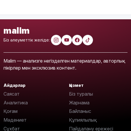
malim
Біз әлеуметтік желіде:
Malim — анализге негізделген материалдар, авторлық
пікірлер мен эксклюзив контент.
Айдарлар
Қызмет
Саясат
Біз туралы
Аналитика
Жарнама
Қоғам
Байланыс
Мәдениет
Құпиялылық
Сұхбат
Пайдалану ережесі