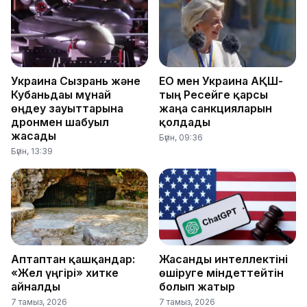
Украина Сызрань және
ЕО мен Украина АҚШ-
Кубаньдағы мұнай
тың Ресейге қарсы
өңдеу зауыттарына
жаңа санкцияларын
дронмен шабуыл
қолдады
жасады
Бүгін, 09:36
Бүгін, 13:39
Аптаптан қашқандар:
Жасанды интеллектіні
«Жел үңгірі» хитке
өшіруге міндеттейтін
айналды
болып жатыр
7 тамыз, 2026
7 тамыз, 2026