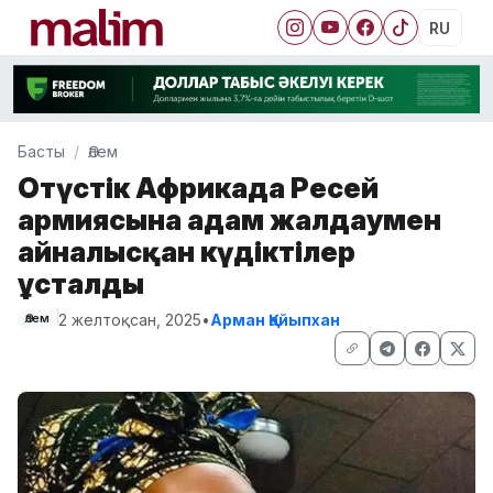
RU
Басты
Әлем
Оңтүстік Африкада Ресей
армиясына адам жалдаумен
айналысқан күдіктілер
ұсталды
2 желтоқсан, 2025
•
Арман Қайыпхан
Әлем