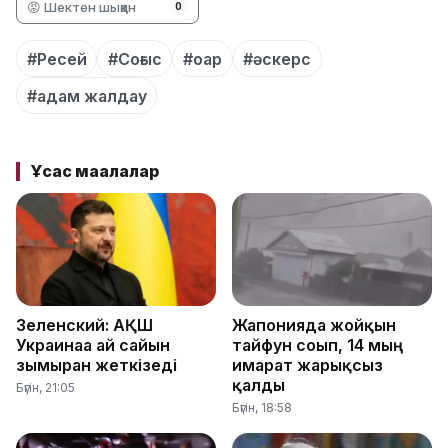
😡 Шектен шыққан
0
#Ресей
#Соғыс
#оар
#әскерс
#адам жалдау
Ұқсас мақалалар
Зеленский: АҚШ
Жапонияда жойқын
Украинаға ай сайын
тайфун соғып, 14 мың
зымыран жеткізеді
ғимарат жарықсыз
қалды
Бүгін, 21:05
Бүгін, 18:58