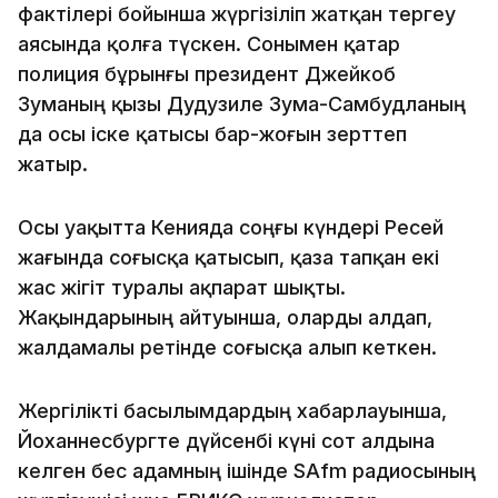
фактілері бойынша жүргізіліп жатқан тергеу
аясында қолға түскен. Сонымен қатар
полиция бұрынғы президент Джейкоб
Зуманың қызы Дудузиле Зума-Самбудланың
да осы іске қатысы бар-жоғын зерттеп
жатыр.
Осы уақытта Кенияда соңғы күндері Ресей
жағында соғысқа қатысып, қаза тапқан екі
жас жігіт туралы ақпарат шықты.
Жақындарының айтуынша, оларды алдап,
жалдамалы ретінде соғысқа алып кеткен.
Жергілікті басылымдардың хабарлауынша,
Йоханнесбургте дүйсенбі күні сот алдына
келген бес адамның ішінде SAfm радиосының