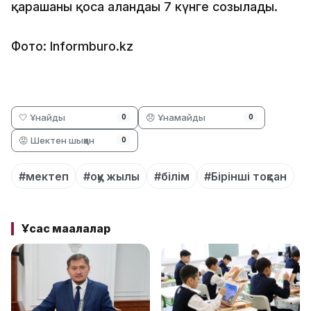
қарашаны қоса алғандағы 7 күнге созылады.
Фото: Informburo.kz
🤍 Ұнайды
😞 Ұнамайды
0
0
😡 Шектен шыққан
0
#мектеп
#оқу жылы
#білім
#Бірінші тоқсан
Ұқсас мақалалар