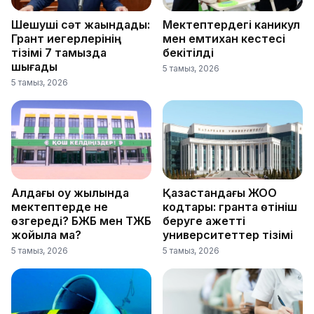
Шешуші сәт жақындады:
Мектептердегі каникул
Грант иегерлерінің
мен емтихан кестесі
тізімі 7 тамызда
бекітілді
шығады
5 тамыз, 2026
5 тамыз, 2026
Алдағы оқу жылында
Қазақстандағы ЖОО
мектептерде не
кодтары: грантқа өтініш
өзгереді? БЖБ мен ТЖБ
беруге қажетті
жойыла ма?
университеттер тізімі
5 тамыз, 2026
5 тамыз, 2026