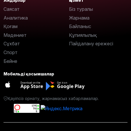
Айдарлар
Қызмет
Саясат
Біз туралы
Аналитика
Жарнама
Қоғам
Байланыс
Мәдениет
Құпиялылық
Сұхбат
Пайдалану ережесі
Спорт
Бейне
Мобильді қосымшалар
Download on the
Get it on
App Store
Google Play
Қауіпсіз орнату, жарнамасыз хабарламалар.