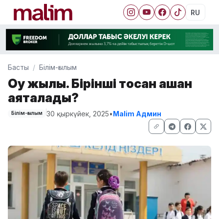
RU
Басты
Білім-ғылым
Оқу жылы. Бірінші тоқсан қашан
аяқталады?
30 қыркүйек, 2025
•
Malim Админ
Білім-ғылым