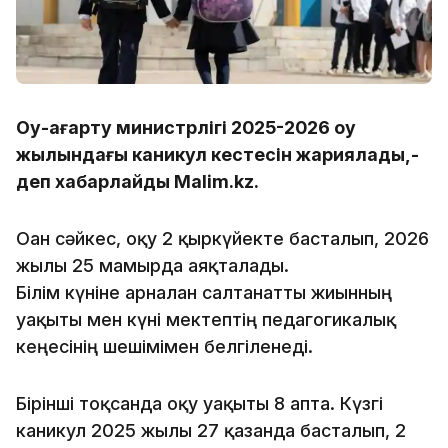
Оқу-ағарту министрлігі 2025-2026 оқу
жылындағы каникул кестесін жариялады,-
деп хабарлайды Malim.kz.
Оған сәйкес, оқу 2 қыркүйекте басталып, 2026
жылғы 25 мамырда аяқталады.
Білім күніне арналған салтанатты жиынның
уақыты мен күні мектептің педагогикалық
кеңесінің шешімімен белгіленеді.
Бірінші тоқсанда оқу уақыты 8 апта. Күзгі
каникул 2025 жылғы 27 қазанда басталып, 2