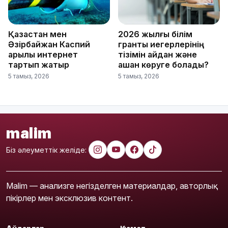
Қазақстан мен
2026 жылғы білім
Әзірбайжан Каспий
гранты иегерлерінің
арқылы интернет
тізімін қайдан және
тартып жатыр
қашан көруге болады?
5 тамыз, 2026
5 тамыз, 2026
malim
Біз әлеуметтік желіде:
Malim — анализге негізделген материалдар, авторлық
пікірлер мен эксклюзив контент.