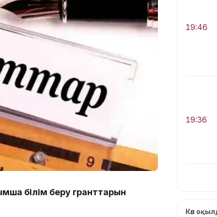
19:46
19:36
ымша білім беру гранттарын
19:10
Көп оқы