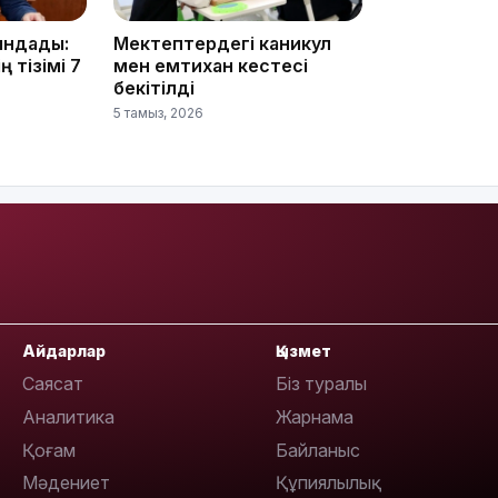
ындады:
Мектептердегі каникул
 тізімі 7
мен емтихан кестесі
16:37
бекітілді
5 тамыз, 2026
16:01
Айдарлар
Қызмет
15:59
Саясат
Біз туралы
Аналитика
Жарнама
Қоғам
Байланыс
Мәдениет
Құпиялылық