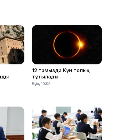
17:33
12 тамызда Күн толық
лды
тұтылады
Бүгін, 10:05
17:17