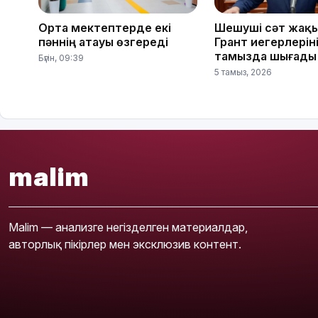
Орта мектептерде екі
Шешуші сәт жақ
пәннің атауы өзгереді
Грант иегерлерінің
тамызда шығады
Бүгін, 09:39
5 тамыз, 2026
malim
Malim — анализге негізделген материалдар,
авторлық пікірлер мен эксклюзив контент.