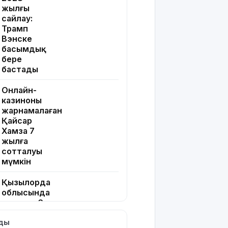
жылғы
сайлау:
Трамп
Вэнске
басымдық
бере
бастады
Онлайн-
казиноны
жарнамалаған
Қайсар
Хамза 7
жылға
сотталуы
мүмкін
Қызылорда
облысында
жылына 6
мың тонна
лды
өнім