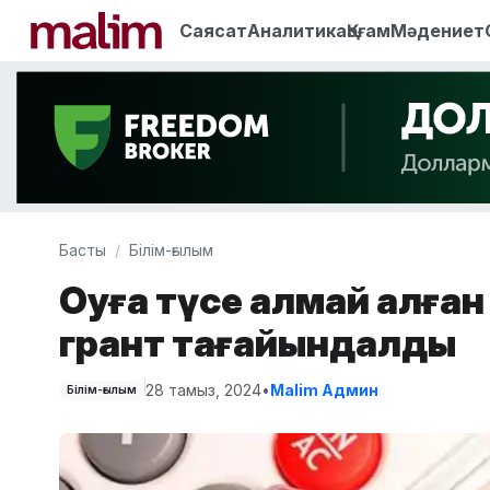
Саясат
Аналитика
Қоғам
Мәдениет
Басты
Білім-ғылым
Оқуға түсе алмай қалға
грант тағайындалды
28 тамыз, 2024
•
Malim Админ
Білім-ғылым