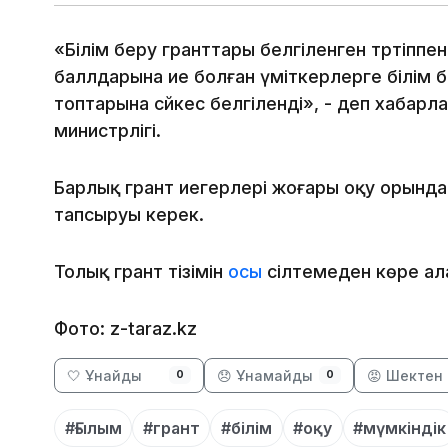
«Білім беру гранттары белгіленген тәртіппен
баллдарына ие болған үміткерлерге білім 
топтарына сәйкес белгіленді», - деп хабарл
министрлігі.
Барлық грант иегерлері жоғары оқу орында
тапсыруы керек.
Толық грант тізімін
осы
сілтемеден көре ал
Фото: z-taraz.kz
🤍 Ұнайды
😞 Ұнамайды
😡 Шектен 
0
0
#Ғылым
#грант
#білім
#оқу
#мүмкіндік