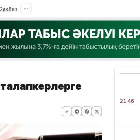
Сұқбат
н талапкерлерге
21:46