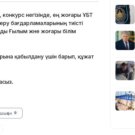
, конкурс негізінде, ең жоғары ҰБТ
беру бағдарламаларының тиісті
ады Ғылым және жоғары білім
19:09
рына қабылдану үшін барып, құжат
асыз.
18:50
шыққан
0