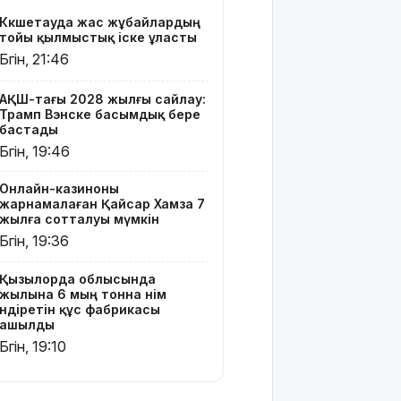
өндіретін
Көкшетауда жас жұбайлардың
құс
тойы қылмыстық іске ұласты
фабрикасы
Бүгін, 21:46
ашылды
Балағат
АҚШ-тағы 2028 жылғы сайлау:
Трамп Вэнске басымдық бере
сөздер
бастады
жариялаған
Бүгін, 19:46
TikTok
блогер
қамауға
Онлайн-казиноны
жарнамалаған Қайсар Хамза 7
алынды
жылға сотталуы мүмкін
Бүгін, 19:36
Құтқарушылар
3,5 мың
метр
Қызылорда облысында
жылына 6 мың тонна өнім
биіктіктегі
өндіретін құс фабрикасы
туристерге
ашылды
көмек
Бүгін, 19:10
көрсетті
Еңбек