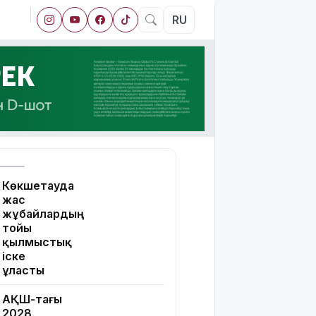
RU
Көкшетауда
жас
жұбайлардың
тойы
қылмыстық
іске
ұласты
АҚШ-тағы
2028