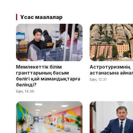
Ұқсас мақалалар
Мемлекеттік білім
Астротуризмнің
гранттарының басым
астанасына айна
бөлігі қай мамандықтарға
Бүгін, 12:31
бөлінді?
Бүгін, 14:36