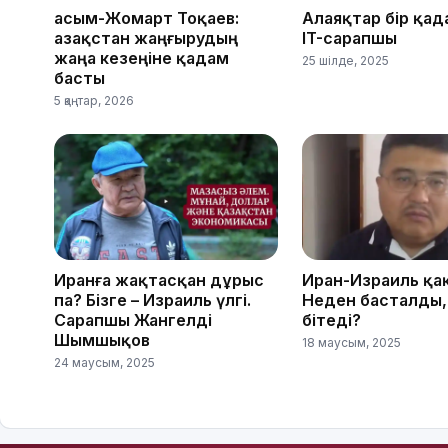
Қасым-Жомарт Тоқаев:
Алаяқтар бір қад
Қазақстан жаңғырудың
IT-сарапшы
жаңа кезеңіне қадам
25 шілде, 2025
басты
5 қаңтар, 2026
Иранға жақтасқан дұрыс
Иран-Израиль қа
па? Бізге – Израиль үлгі.
Неден басталды,
Сарапшы Жангелді
бітеді?
Шымшықов
18 маусым, 2025
24 маусым, 2025