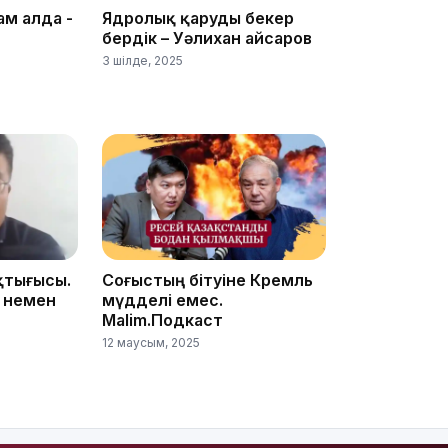
21:30
ам алда -
Ядролық қаруды бекер
бердік – Уәлихан Қайсаров
3 шілде, 2025
20:16
қтығысы.
Соғыстың бітуіне Кремль
 немен
мүдделі емес.
Malim.Подкаст
12 маусым, 2025
19:21