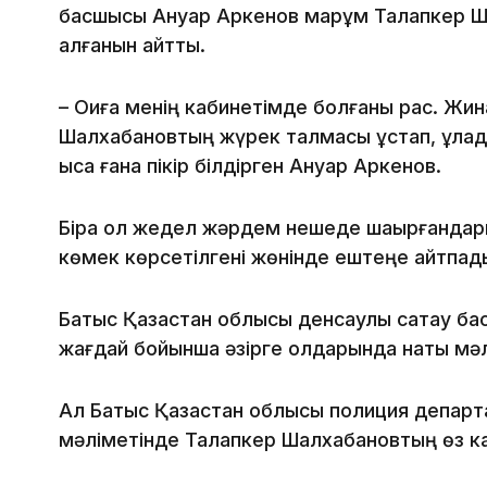
басшысы Ануар Аркенов марқұм Талапкер Ша
қалғанын айтты.
– Оқиға менің кабинетімде болғаны рас. Жин
Шалхабановтың жүрек талмасы ұстап, құлады
қысқа ғана пікір білдірген Ануар Аркенов.
Бірақ ол жедел жәрдем нешеде шақырғандар
көмек көрсетілгені жөнінде ештеңе айтпад
Батыс Қазақстан облысы денсаулық сақтау ба
жағдай бойынша әзірге қолдарында нақты мәл
Ал Батыс Қазақстан облысы полиция департа
мәліметінде Талапкер Шалхабановтың өз ка