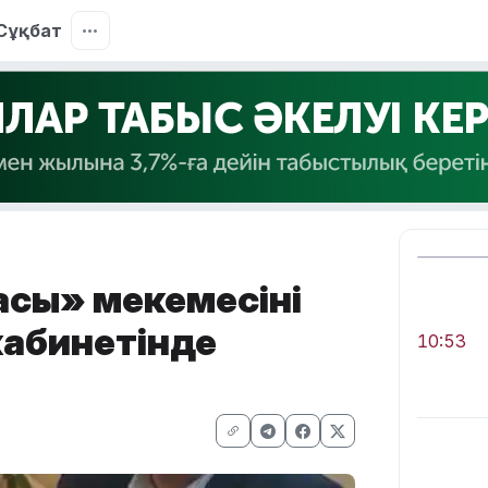
Сұқбат
сы» мекемесінің
кабинетінде
10:53