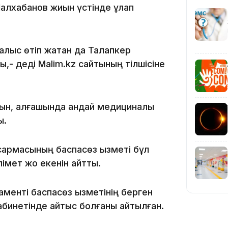
лхабанов жиын үстінде құлап
08:12
алыс өтіп жатқан да Талапкер
,- деді Malim.kz сайтының тілшісіне
08:10
ын, алғашында қандай медициналық
07:37
ы.
сқармасының баспасөз қызметі бұл
імет жоқ екенін айтты.
менті баспасөз қызметінің берген
23:11
бинетінде қайтыс болғаны айтылған.