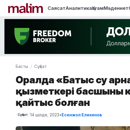
Саясат
Аналитика
Қоғам
Мәдениет
Басты
Сұқбат
Оралда «Батыс су арна
қызметкері басшының 
қайтыс болған
14 шілде, 2023
•
Есенжол Елекенов
Сұқбат