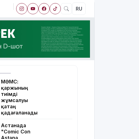
RU
МӘМС:
қаржының
тиімді
жұмсалуы
қатаң
қадағаланады
Астанада
"Comic Con
Astana