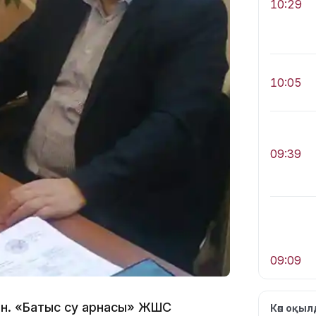
10:29
10:05
09:39
09:09
ған. «Батыс су арнасы» ЖШС
Көп оқы