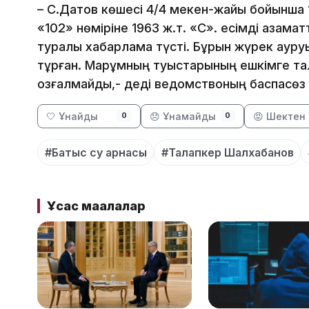
– С.Датов көшесі 4/4 мекен-жайы бойынша 
«102» нөміріне 1963 ж.т. «С». есімді азама
туралы хабарлама түсті. Бұрын жүрек аур
тұрған. Марқұмның туыстарының ешкімге тал
қозғалмайды,- деді ведомствоның баспасөз 
🤍 Ұнайды
😞 Ұнамайды
😡 Шектен 
0
0
#Батыс су арнасы
#Талапкер Шалхабанов
Ұқсас мақалалар