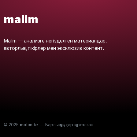
malim
Malim — анализге негізделген материалдар,
авторлық пікірлер мен эксклюзив контент.
© 2025
malim.kz
— Барлық құқықтар қорғалған.