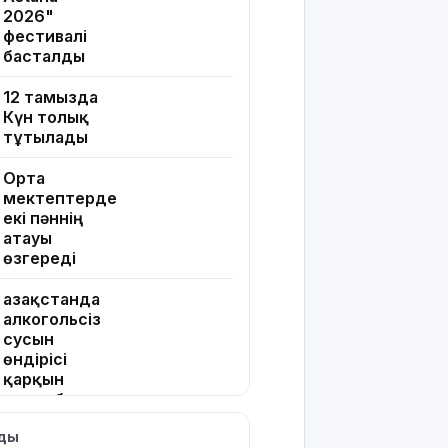
2026"
фестивалі
басталды
12 тамызда
Күн толық
тұтылады
Орта
мектептерде
екі пәннің
атауы
өзгереді
Қазақстанда
алкогольсіз
сусын
өндірісі
қарқын
алды: бес
айда өсім –
лды
17%