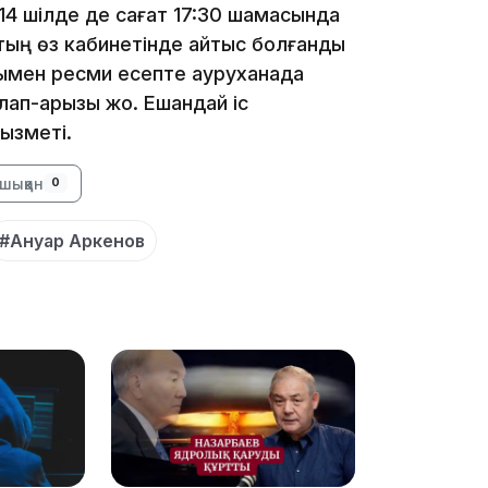
14 шілде де сағат 17:30 шамасында
ттың өз кабинетінде қайтыс болғанды
уымен ресми есепте ауруханада
ап-арызы жоқ. Ешқандай іс
қызметі.
22:54
шыққан
0
#Ануар Аркенов
21:52