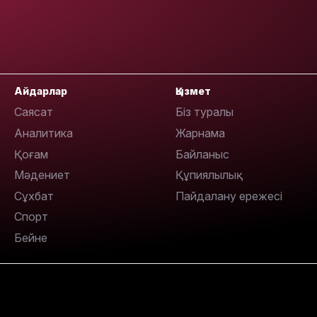
Айдарлар
Қызмет
18:41
Саясат
Біз туралы
Аналитика
Жарнама
Қоғам
Байланыс
Мәдениет
Құпиялылық
Сұхбат
Пайдалану ережесі
18:40
Спорт
Бейне