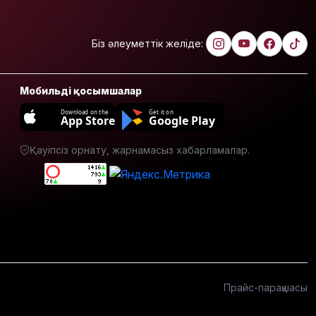
жіті
бақылауында
Біз әлеуметтік желіде:
Еліміздің
үш
қаласында
Мобильді қосымшалар
жүргізушісіз
көліктер
Download on the
Get it on
App Store
Google Play
сынақтан
өткізіледі
Қауіпсіз орнату, жарнамасыз хабарламалар.
Жеке
деректерді
қолданып,
2 млрд
несие
алғандар
ұсталды
Ақтөбе
Прайс-парақшасы
облысында
балықтар