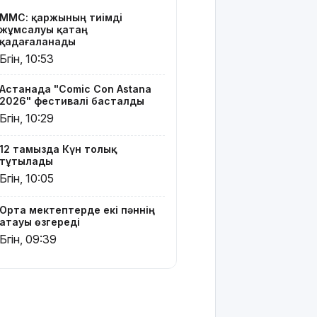
МӘМС: қаржының тиімді
6 тамызға
жұмсалуы қатаң
ауа райы
қадағаланады
болжамы
Бүгін, 10:53
жарияланды
Астанада "Comic Con Astana
6 тамызға
2026" фестивалі басталды
валюта
Бүгін, 10:29
бағамы
12 тамызда Күн толық
Тарихқа
тұтылады
мәлім 6
Бүгін, 10:05
тамыз
160 мың
Орта мектептерде екі пәннің
атауы өзгереді
педагог
ChatGPT
Бүгін, 09:39
Edu
қызметін
тегін
пайдалана
алады –