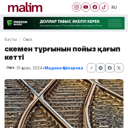
RU
Басты
Оқиға
Өскемен тұрғынын пойыз қағып
кетті
31 қазан, 2024
•
Мадина Қайнарова
Оқиға