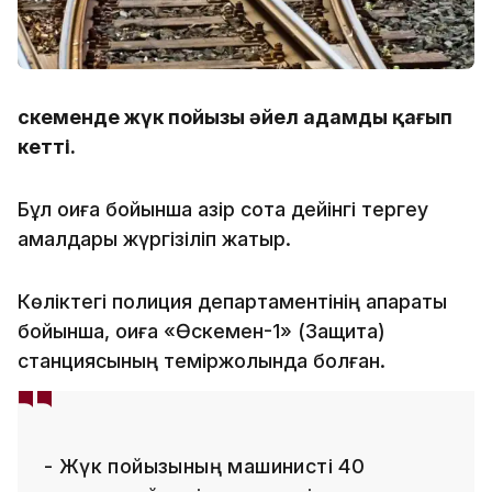
Өскеменде жүк пойызы әйел адамды қағып
кетті.
Бұл оқиға бойынша қазір сотқа дейінгі тергеу
амалдары жүргізіліп жатыр.
Көліктегі полиция департаментінің ақпараты
бойынша, оқиға «Өскемен-1» (Защита)
станциясының теміржолында болған.
- Жүк пойызының машинисті 40