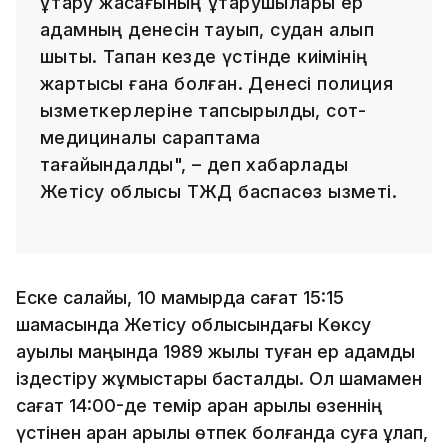
құтқару жасағының құтқарушылары ер
адамның денесін тауып, судан алып
шықты. Тапқан кезде үстінде киімінің
жартысы ғана болған. Денесі полиция
қызметкерлеріне тапсырылды, сот-
медициналық сараптама
тағайындалды", – деп хабарлады
Жетісу облысы ТЖД баспасөз қызметі.
Еске салайық, 10 мамырда сағат 15:15
шамасында Жетісу облысындағы Көксу
ауылы маңында 1989 жылы туған ер адамды
іздестіру жұмыстары басталды. Ол шамамен
сағат 14:00-де темір арқан арқылы өзеннің
үстінен арқан арқылы өтпек болғанда суға құлап,