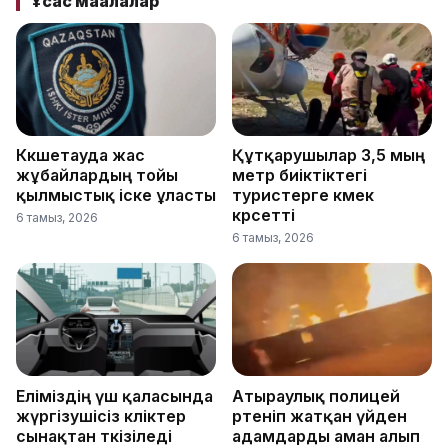
Ұқсас мақалалар
Көкшетауда жас
Құтқарушылар 3,5 мың
жұбайлардың тойы
метр биіктіктегі
қылмыстық іске ұласты
туристерге көмек
көрсетті
6 тамыз, 2026
6 тамыз, 2026
Еліміздің үш қаласында
Атыраулық полицей
жүргізушісіз көліктер
өртеніп жатқан үйден
сынақтан өткізіледі
адамдарды аман алып