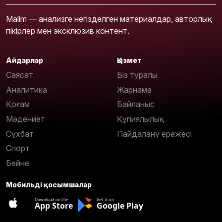
Malim — анализге негізделген материалдар, авторлық
пікірлер мен эксклюзив контент.
Айдарлар
Қызмет
Саясат
Біз туралы
Аналитика
Жарнама
Қоғам
Байланыс
Мәдениет
Құпиялылық
Сұхбат
Пайдалану ережесі
Спорт
Бейне
Мобильді қосымшалар
Download on the
Get it on
App Store
Google Play