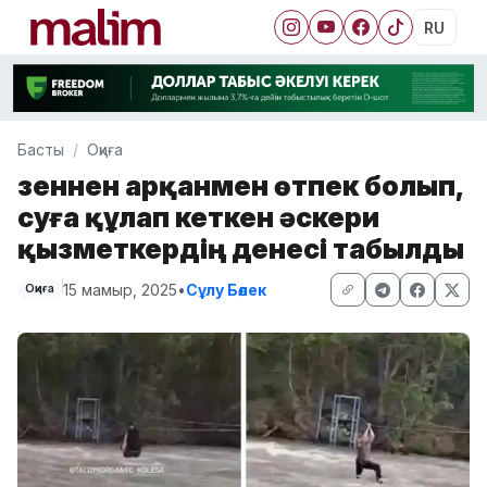
RU
Басты
Оқиға
Өзеннен арқанмен өтпек болып,
суға құлап кеткен әскери
қызметкердің денесі табылды
15 мамыр, 2025
•
Сұлу Бөлек
Оқиға