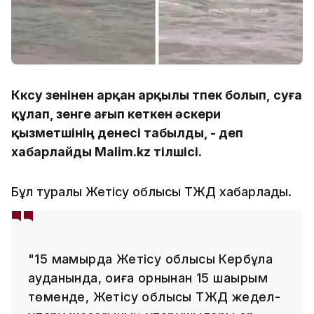
Көксу өзенінен арқан арқылы өтпек болып, суға
құлап, өзенге ағып кеткен әскери
қызметшінің денесі табылды, - деп
хабарлайды Malim.kz тілшісі.
Бұл туралы Жетісу облысы ТЖД хабарлады.
"15 мамырда Жетісу облысы Кербұлақ
ауданында, оқиға орнынан 15 шақырым
төменде, Жетісу облысы ТЖД жедел-