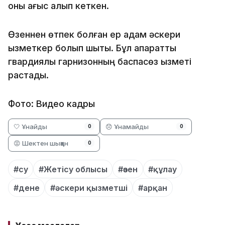
оны ағыс алып кеткен.
Өзеннен өтпек болған ер адам әскери
қызметкер болып шықты. Бұл ақпаратты
гвардиялық гарнизонның баспасөз қызметі
растады.
Фото: Видео кадры
🤍 Ұнайды
😞 Ұнамайды
0
0
😡 Шектен шыққан
0
#су
#Жетісу облысы
#өзен
#құлау
#дене
#әскери қызметші
#арқан