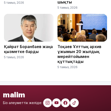
шықты
5 тамыз, 2026
5 тамыз, 2026
Қайрат Боранбаев жаңа
Тоқаев Ұлттық архив
қызметке барды
ұжымын 20 жылдық
мерейтойымен
5 тамыз, 2026
құттықтады
5 тамыз, 2026
malim
Біз әлеуметтік желіде: