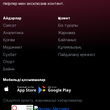
пікірлер мен эксклюзив контент.
Айдарлар
Қызмет
Саясат
Біз туралы
Аналитика
Жарнама
Қоғам
Байланыс
Мәдениет
Құпиялылық
Сұхбат
Пайдалану ережесі
Спорт
Бейне
Мобильді қосымшалар
Download on the
Get it on
App Store
Google Play
Қауіпсіз орнату, жарнамасыз хабарламалар.