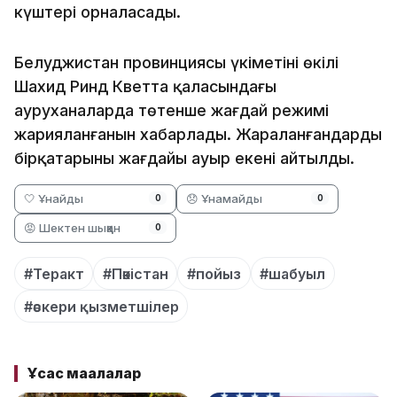
күштері орналасады.
Белуджистан провинциясы үкіметінің өкілі
Шахид Ринд Кветта қаласындағы
ауруханаларда төтенше жағдай режимі
жарияланғанын хабарлады. Жараланғандардың
бірқатарының жағдайы ауыр екені айтылды.
🤍 Ұнайды
😞 Ұнамайды
0
0
😡 Шектен шыққан
0
#Теракт
#Пәкістан
#пойыз
#шабуыл
#әскери қызметшілер
Ұқсас мақалалар