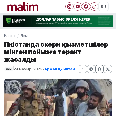
RU
Басты
Әлем
Пәкістанда әскери қызметшілер
мінген пойызға теракт
жасалды
24 мамыр, 2026
•
Арман Қайыпхан
Әлем