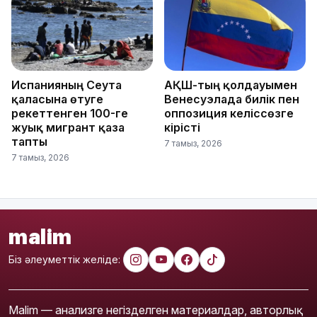
Испанияның Сеута
АҚШ-тың қолдауымен
қаласына өтуге
Венесуэлада билік пен
әрекеттенген 100-ге
оппозиция келіссөзге
жуық мигрант қаза
кірісті
тапты
7 тамыз, 2026
7 тамыз, 2026
malim
Біз әлеуметтік желіде:
Malim — анализге негізделген материалдар, авторлық