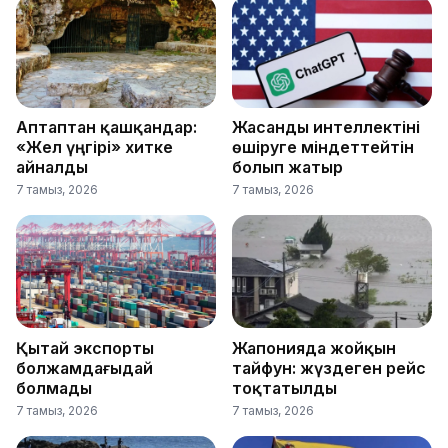
Аптаптан қашқандар:
Жасанды интеллектіні
«Жел үңгірі» хитке
өшіруге міндеттейтін
айналды
болып жатыр
7 тамыз, 2026
7 тамыз, 2026
Қытай экспорты
Жапонияда жойқын
болжамдағыдай
тайфун: жүздеген рейс
болмады
тоқтатылды
7 тамыз, 2026
7 тамыз, 2026