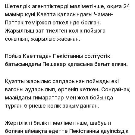
Шетелдік агенттіктердің мәліметінше, оқиға 24
мамыр күні Кветта қаласындағы Чаман-
Паттак теміржол өткелінде болған.
Жарылғыш зат тиелген көлік пойызға
соғылып, жарылыс жасаған.
Пойыз Кветтадан Пәкістанның солтүстік-
батысындағы Пешавар қаласына бағыт алған.
Қуатты жарылыс салдарынан пойыздың екі
вагоны аударылып, өртеніп кеткен. Сондай-ақ
маңайдағы ғимараттар мен жол бойында
тұрған бірнеше көлік зақымданған.
Жергілікті биліктің мәліметінше, шабуыл
болған аймақта әдетте Пәкістанның қауіпсіздік