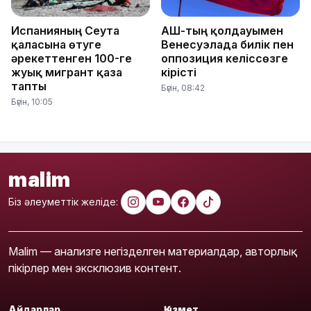
Испанияның Сеута
АҚШ-тың қолдауымен
қаласына өтуге
Венесуэлада билік пен
әрекеттенген 100-ге
оппозиция келіссөзге
жуық мигрант қаза
кірісті
тапты
Бүгін, 08:42
Бүгін, 10:05
malim
Біз әлеуметтік желіде:
Malim — анализге негізделген материалдар, авторлық
пікірлер мен эксклюзив контент.
Айдарлар
Қызмет