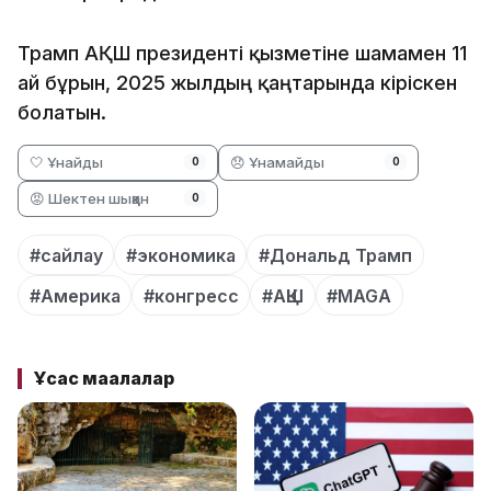
Трамп АҚШ президенті қызметіне шамамен 11
ай бұрын, 2025 жылдың қаңтарында кіріскен
болатын.
🤍 Ұнайды
😞 Ұнамайды
0
0
😡 Шектен шыққан
0
#сайлау
#экономика
#Дональд Трамп
#Америка
#конгресс
#АҚШ
#MAGA
Ұқсас мақалалар