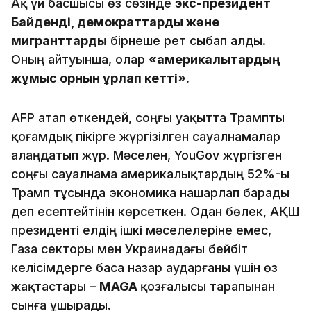
Ақ үй басшысы өз сөзінде
экс-президент
Байденді, демократтарды және
мигранттарды
бірнеше рет сыбап алды.
Оның айтуынша, олар
«америкалықтардың
жұмыс орнын ұрлап кетті».
AFP атап өткендей, соңғы уақытта Трампты
қоғамдық пікірге жүргізілген сауалнамалар
алаңдатып жүр. Мәселен, YouGov жүргізген
соңғы сауалнама америкалықтардың 52%-ы
Трамп тұсында экономика нашарлап барады
деп есептейтінін көрсеткен. Одан бөлек, АҚШ
президенті елдің ішкі мәселелеріне емес,
Газа секторы мен Украинадағы бейбіт
келісімдерге баса назар аударғаны үшін өз
жақтастары –
MAGA
қозғалысы тарапынан
сынға ұшырады.