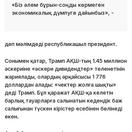
«Біз әлем бұрын-соңды көрмеген
экономикалық дүмпуге дайынбыз», -
деп мәлімдеді республикашыл президент.
Сонымен қатар, Трамп АҚШ-тың 1.45 миллион
әскериіне «әскери дивидендтер» төленетінін
жариялады, олардың әрқайсысы 1 776
доллардан алады: «чектер жолға шықты»
деді Трамп. Бұл қаражат АҚШ-қа келетін
барлық тауарларға салынатын кедендік баж
салығынан түскен кірістер есебінен бөлінеді
екен.