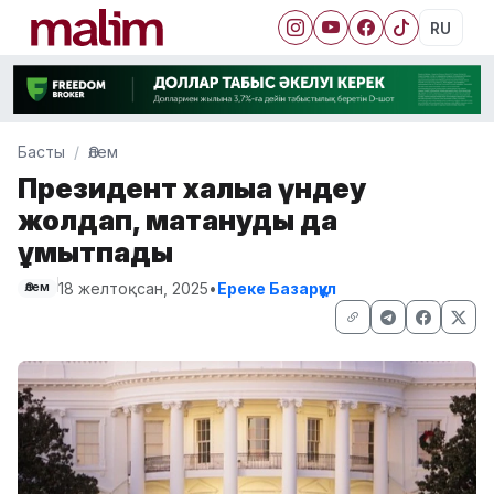
RU
Басты
Әлем
Президент халыққа үндеу
жолдап, мақтануды да
ұмытпады
18 желтоқсан, 2025
•
Ереке Базарқұл
Әлем