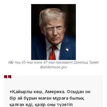
АҚШ-тың 45-інші және 47-інші президенті Дональд Трамп
©whitehouse.gov
«Қайырлы кеш, Америка. Осыдан он
бір ай бұрын маған мұраға былық
қалған еді, қазір оны түзетіп