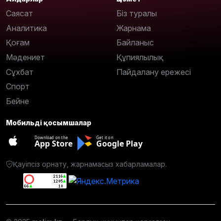
Саясат
Біз туралы
Аналитика
Жарнама
Қоғам
Байланыс
Мәдениет
Құпиялылық
Сұхбат
Пайдалану ережесі
Спорт
Бейне
Мобильді қосымшалар
Download on the
Get it on
App Store
Google Play
Қауіпсіз орнату, жарнамасыз хабарламалар.