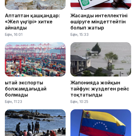
Аптаптан қашқандар:
Жасанды интеллектіні
«Жел үңгірі» хитке
өшіруге міндеттейтін
айналды
болып жатыр
Бүгін, 16:01
Бүгін, 15:33
Қытай экспорты
Жапонияда жойқын
болжамдағыдай
тайфун: жүздеген рейс
болмады
тоқтатылды
Бүгін, 11:23
Бүгін, 10:25