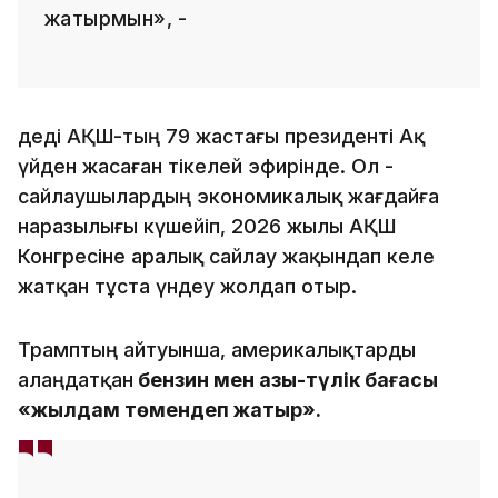
жатырмын», -
деді АҚШ-тың 79 жастағы президенті Ақ
үйден жасаған тікелей эфирінде. Ол -
сайлаушылардың экономикалық жағдайға
наразылығы күшейіп, 2026 жылы АҚШ
Конгресіне аралық сайлау жақындап келе
жатқан тұста үндеу жолдап отыр.
Трамптың айтуынша, америкалықтарды
алаңдатқан
бензин мен азық-түлік бағасы
«жылдам төмендеп жатыр».