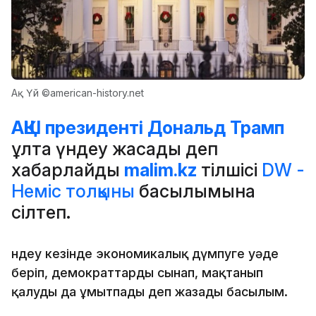
Ақ Үй ©american-history.net
АҚШ президенті Дональд Трамп
ұлтқа үндеу жасады деп
хабарлайды
malim.kz
тілшісі
DW -
Неміс толқыны
басылымына
сілтеп.
Үндеу кезінде экономикалық дүмпуге уәде
беріп, демократтарды сынап, мақтанып
қалуды да ұмытпады деп жазады басылым.