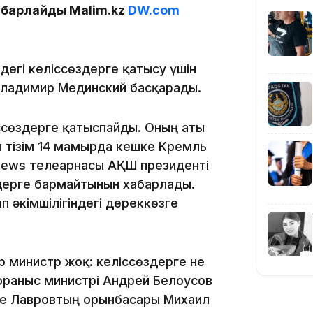
16:01
абарлайды Malim.kz
DW.com
дегі келіссөздерге қатысу үшін
Владимир Мединский басқарады.
15:33
ссөздерге қатыспайды. Оның аты
л тізім 14 мамырда кешке Кремль
 News телеарнасы АҚШ президенті
дерге бармайтынын хабарлады.
15:04
п әкімшілігіндегі дереккөзге
 министр жоқ: келіссөздерге не
орғаныс министрі Андрей Белоусов
14:10
ге Лавровтың орынбасары Михаил