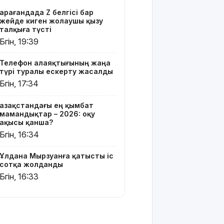
үңгірі»
Қарағандада Z белгісі бар
хитке
жейде киген жолаушы қызу
айналды
талқыға түсті
Бүгін, 19:39
Жасанды
интеллектіні
Телефон алаяқтығының жаңа
өшіруге
түрі туралы ескерту жасалды
міндеттейтін
Бүгін, 17:34
болып
жатыр
Қазақстандағы ең қымбат
мамандықтар – 2026: оқу
Грант
ақысы қанша?
иегерлерінің
Бүгін, 16:34
тізімі
шықты
Ұлдана Мырзуанға қатысты іс
сотқа жолданды
Белгілі
Бүгін, 16:33
блогер
Астанада
былапыт
сөз
айтқаны