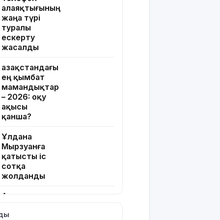
алаяқтығының
жаңа түрі
туралы
ескерту
жасалды
Қазақстандағы
ең қымбат
мамандықтар
– 2026: оқу
ақысы
қанша?
Ұлдана
Мырзуанға
қатысты іс
сотқа
жолданды
Аптаптан
қашқандар:
лды
«Жел