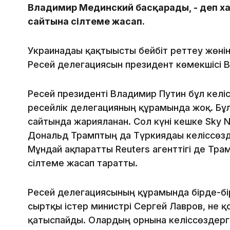
Владимир Мединский басқарады, - деп х
сайтына сілтеме жасап.
Украинадағы қақтығысты бейбіт реттеу жөнін
Ресей делегациясын президент көмекшісі 
Ресей президенті Владимир Путин бұл келі
ресейлік делегацияның құрамында жоқ. Бұ
сайтында жарияланған. Сол күні кешке Sky
Дональд Трамптың да Түркиядағы келіссөз
Мұндай ақпаратты Reuters агенттігі де Трам
сілтеме жасап таратты.
Ресей делегациясының құрамында бірде-бір
сыртқы істер министрі Сергей Лавров, не қ
қатыспайды. Олардың орнына келіссөздер