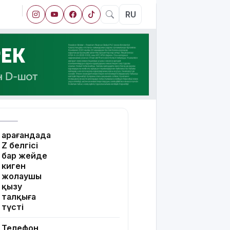
RU
Қарағандада
Z белгісі
бар жейде
киген
жолаушы
қызу
талқыға
түсті
Телефон