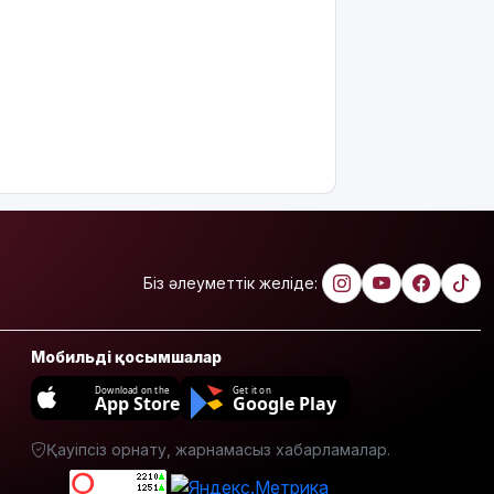
қызды
алкогольге
жұмсап,
зорламақ
болған
Жапонияда
жойқын
тайфун:
жүздеген
рейс
тоқтатылды
Біз әлеуметтік желіде:
Испанияның
Сеута
қаласына
Мобильді қосымшалар
өтуге
әрекеттенген
Download on the
Get it on
App Store
Google Play
100-ге
жуық
Қауіпсіз орнату, жарнамасыз хабарламалар.
мигрант
қаза тапты