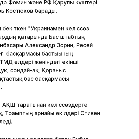
др Фомин және РФ Қарулы күштері
рь Костюков барады.
 бекіткен "Украинамен келіссөз
лардың қатарында Бас штабтың
ынбасары Александр Зорин, Ресей
егі басқармасы бастығының
13:14
ТМД елдері жөніндегі екінші
к, сондай-ақ, Қорғаныс
ақтастық бас басқармасы
.
 АҚШ тарапынан келіссөздерге
, Трамптың арнайы өкілдері Стивен
леді.
13:08