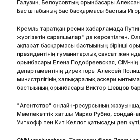
Галузин, Белоусовтың орынбасары Алексан
Бас штабының Бас басқармасы бастығы Иго
Кремль таратқан ресми хабарламада Путин
жүргізетін сарапшылар" да көрсетілген. О
ақпарат басқармасы бастығының бірінші ор
президентінің гуманитарлық саясат жөнінд
орынбасары Елена Подобреевская, СІМ-нің 
департаментінің директоры Алексей Полищу
министрлігінің халықаралық әскери ынтым
бастығының орынбасары Виктор Шевцов бар
"Агентство" онлайн-ресурсының жазуынша,
Мемлекеттік хатшы Марко Рубио, сондай-ақ
Уиткофф пен Кит Келлог қатысады деп күті