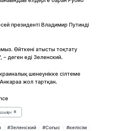
анағындағы елдерге барған Рубио
сей президенті Владимир Путинді
12:35
ламыз. Өйткені атысты тоқтату
 – деген еді Зеленский.
і украиналық шенеунікке сілтеме
12:17
нкараға жол тартқан.
ance
шыққан
0
11:23
п
#Зеленский
#Соғыс
#келісім