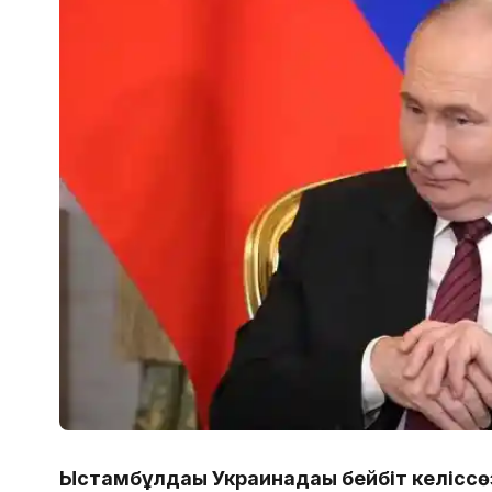
Ыстамбұлдағы Украинадағы бейбіт келісс