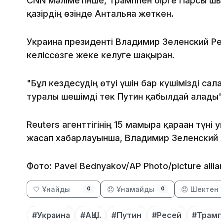
CNN мәліметінше, Трамппен бірге Парсы шығ
қазірдің өзінде Антальяға жеткен.
Украина президенті Владимир Зеленский Ре
келіссөзге жеке келуге шақырған.
"Бұл кездесудің өтуі үшін бар күшімізді са
туралы шешімді тек Путин қабылдай алады",
Reuters агенттігінің 15 мамырға қараған түн
жасап хабарлауынша, Владимир Зеленский А
Фото: Pavel Bednyakov/AP Photo/picture alli
🤍 Ұнайды
😞 Ұнамайды
😡 Шектен 
0
0
#Украина
#АҚШ.
#Путин
#Ресей
#Трам