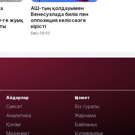
10:35
та
АҚШ-тың қолдауымен
Венесуэлада билік пен
0-ге жуық
оппозиция келіссөзге
пты
кірісті
Бүгін, 08:42
10:25
Айдарлар
Қызмет
10:05
Саясат
Біз туралы
Аналитика
Жарнама
Қоғам
Байланыс
Мәдениет
Құпиялылық