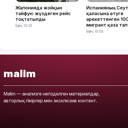
Жапонияда жойқын
Испанияның Сеу
тайфун: жүздеген рейс
қаласына өтуге
тоқтатылды
әрекеттенген 10
мигрант қаза та
Бүгін, 10:25
Бүгін, 10:05
malim
Malim — анализге негізделген материалдар,
авторлық пікірлер мен эксклюзив контент.