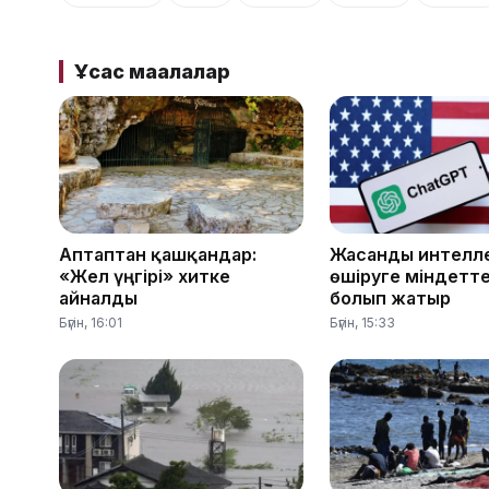
Ұқсас мақалалар
Аптаптан қашқандар:
Жасанды интелле
«Жел үңгірі» хитке
өшіруге міндетте
айналды
болып жатыр
Бүгін, 16:01
Бүгін, 15:33