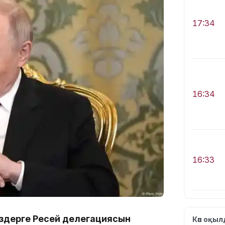
17:34
16:34
16:33
өздерге Ресей делегациясын
Көп оқы