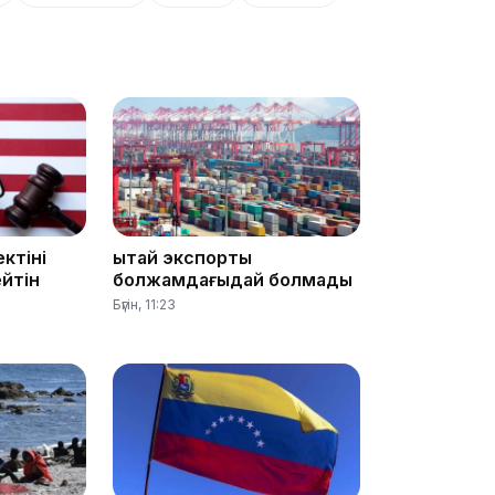
11:20
ктіні
Қытай экспорты
йтін
болжамдағыдай болмады
Бүгін, 11:23
10:53