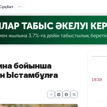
Сұқбат
ина бойынша
шін Ыстамбұлға
19:39