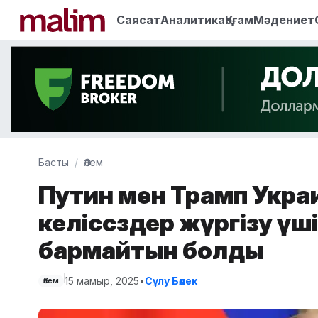
Саясат
Аналитика
Қоғам
Мәдениет
Басты
Әлем
Путин мен Трамп Укра
келіссөздер жүргізу ү
бармайтын болды
15 мамыр, 2025
•
Сұлу Бөлек
Әлем