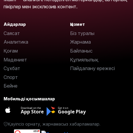
пікірлер мен эксклюзив контент.
Айдарлар
Қызмет
Саясат
Біз туралы
Аналитика
Жарнама
Қоғам
Байланыс
Мәдениет
Құпиялылық
Сұхбат
Пайдалану ережесі
Спорт
Бейне
Мобильді қосымшалар
Download on the
Get it on
App Store
Google Play
Қауіпсіз орнату, жарнамасыз хабарламалар.