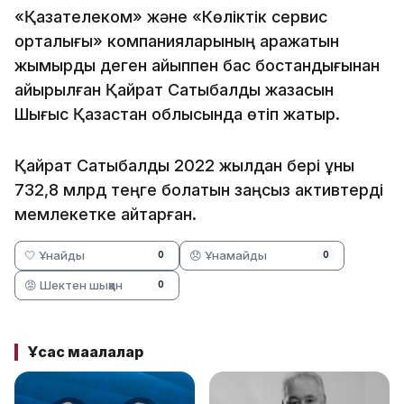
«Қазақтелеком» және «Көліктік сервис
орталығы» компанияларының қаражатын
жымқырды деген айыппен бас бостандығынан
айырылған Қайрат Сатыбалды жазасын
Шығыс Қазақстан облысында өтіп жатыр.
Қайрат Сатыбалды 2022 жылдан бері құны
732,8 млрд теңге болатын заңсыз активтерді
мемлекетке қайтарған.
🤍 Ұнайды
😞 Ұнамайды
0
0
😡 Шектен шыққан
0
Ұқсас мақалалар