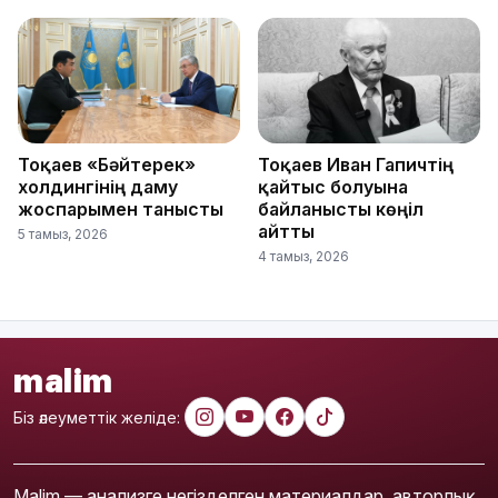
Тоқаев «Бәйтерек»
Тоқаев Иван Гапичтің
холдингінің даму
қайтыс болуына
жоспарымен танысты
байланысты көңіл
айтты
5 тамыз, 2026
4 тамыз, 2026
malim
Біз әлеуметтік желіде:
Malim — анализге негізделген материалдар, авторлық