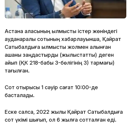
Астана қаласының қылмыстық істер жөніндегі
ауданаралық сотының хабарлауынша, Қайрат
Сатыбалдыға қылмыстық жолмен алынған
ақшаны заңдастырды (жылыстатты) деген
айып (ҚК 218-бабы 3-бөлігінің 3) тармағы)
тағылған.
Сот отырысы 1 сәуір сағат 10:00-де
басталады.
Еске салсақ, 2022 жылы Қайрат Сатыбалдыға
сот үкімі шығып, ол 6 жылға сотталған еді.