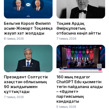
Бельгия Королі Филипп
Тоқаев Ардақ
Қасым-Жомарт Тоқаевқа
Әмірқұловтың
жауап хат жолдады
отбасына көңіл айтты
8 тамыз, 2026
7 тамыз, 2026
Президент Солтүстік
160 мың педагог
Қазақстан облысының
ChatGPT Edu қызметін
90 жылдығымен
тегін пайдалана алады
құттықтады
– «Әділет»
партиясының
7 тамыз, 2026
кандидаты
5 тамыз, 2026