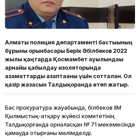
Алматы полиция департаменті бастығының
бұрынғы орынбасары Берік Әбілбеков 2022
жылғы қаңтарда Қосмамбет ауылындағы
арнайы қабылдау изоляторында
азаматтарды азаптағаны үшін сотталған. Ол
қазір жазасын Талдықорғанда өтеп жатыр.
Бас прокуратура жауабында, Әбілбеков ІІМ
Қылмыстық-атқару жүйесі комитетінің
Талдықорғанда орналасқан № 71 мекемесінде
қамауда отырғаны мәлімделді.