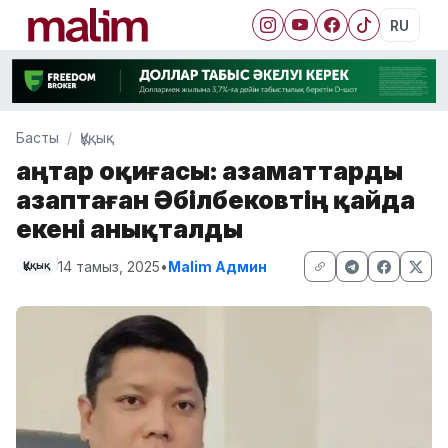
RU
Басты
Құқық
Қаңтар оқиғасы: азаматтарды
азаптаған Әбілбековтің қайда
екені анықталды
14 тамыз, 2025
•
Malim Админ
Құқық