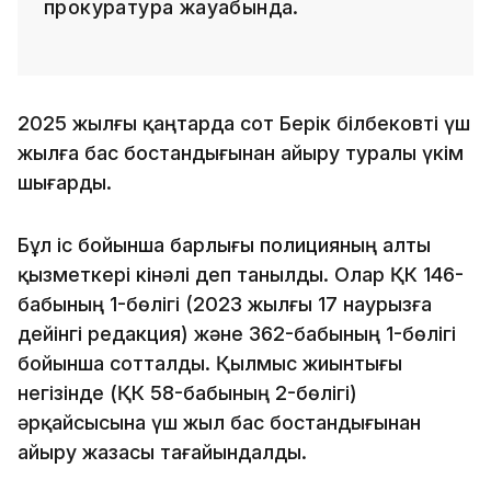
прокуратура жауабында.
2025 жылғы қаңтарда сот Берік Әбілбековті үш
жылға бас бостандығынан айыру туралы үкім
шығарды.
Бұл іс бойынша барлығы полицияның алты
қызметкері кінәлі деп танылды. Олар ҚК 146-
бабының 1-бөлігі (2023 жылғы 17 наурызға
дейінгі редакция) және 362-бабының 1-бөлігі
бойынша сотталды. Қылмыс жиынтығы
негізінде (ҚК 58-бабының 2-бөлігі)
әрқайсысына үш жыл бас бостандығынан
айыру жазасы тағайындалды.