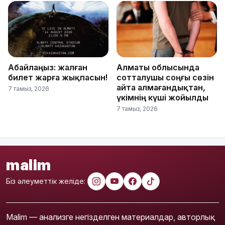
Абайлаңыз: жалған
Алматы облысында
билет жарға жықпасын!
сотталушы соңғы сөзін
айта алмағандықтан,
7 тамыз, 2026
үкімнің күші жойылды
7 тамыз, 2026
malim
Біз әлеуметтік желіде:
Malim — анализге негізделген материалдар, авторлық