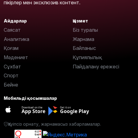
пікірлер мен эксклюзив контент.
Айдарлар
Қызмет
Саясат
Біз туралы
Аналитика
Жарнама
Қоғам
Байланыс
Мәдениет
Құпиялылық
Сұхбат
Пайдалану ережесі
Спорт
Бейне
Мобильді қосымшалар
Download on the
Get it on
App Store
Google Play
Қауіпсіз орнату, жарнамасыз хабарламалар.