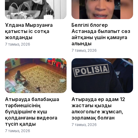
Ұлдана Мырзуанға
Белгілі блогер
қатысты іс сотқа
Астанада былапыт сөз
жолданды
айтқаны үшін қамауға
алынды
7 тамыз, 2026
7 тамыз, 2026
Атырауда балабақша
Атырауда ер адам 12
тәрбиешісінің
жастағы қызды
бүлдіршінге күш
алкогольге жұмсап,
қолданғаны видеоға
зорламақ болған
түсіп қалды
7 тамыз, 2026
7 тамыз, 2026