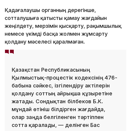
Қадағалаушы органның дерегінше,
сотталушыға қатысты қамау жағдайын
жеңілдету, мерзімін қысқарту, рақымшылық
немесе үкімді басқа жолмен жұмсарту
қолдану мәселесі қаралмаған.
Қазақстан Республикасының
Қылмыстық-процестік кодексінің 476-
бабына сәйкес, ізгілендіру актілерін
қолдану соттың айрықша құзыретіне
жатады. Сондықтан Әбілбеков Б.К.
мұндай өтініш білдірген жағдайда,
олар заңда белгіленген тәртіппен
сотта қаралады, — делінген Бас