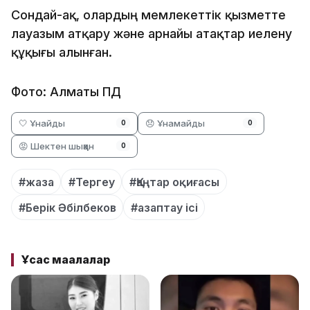
Сондай-ақ, олардың мемлекеттік қызметте
лауазым атқару және арнайы атақтар иелену
құқығы алынған.
Фото: Алматы ПД
🤍 Ұнайды
😞 Ұнамайды
0
0
😡 Шектен шыққан
0
#жаза
#Тергеу
#Қаңтар оқиғасы
#Берік Әбілбеков
#азаптау ісі
Ұқсас мақалалар