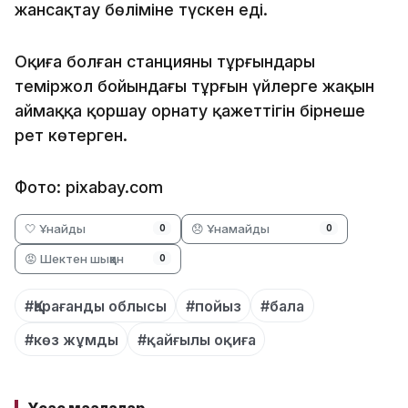
жансақтау бөліміне түскен еді.
Оқиға болған станцияның тұрғындары
теміржол бойындағы тұрғын үйлерге жақын
аймаққа қоршау орнату қажеттігін бірнеше
рет көтерген.
Фото: pixabay.com
🤍 Ұнайды
😞 Ұнамайды
0
0
😡 Шектен шыққан
0
#Қарағанды облысы
#пойыз
#бала
#көз жұмды
#қайғылы оқиға