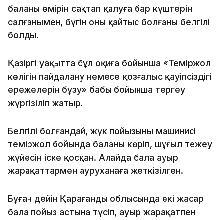
баланың өмірін сақтап қалуға бар күштерін
салғанымен, бүгін оның қайтыс болғаны белгілі
болды.
Қазіргі уақытта бұл оқиға бойынша «Теміржол
көлігін пайдалану немесе қозғалыс қауіпсіздігі
ережелерін бұзу» бабы бойынша тергеу
жүргізіліп жатыр.
Белгілі болғандай, жүк пойызының машинисі
теміржол бойында баланы көріп, шұғыл тежеу
жүйесін іске қосқан. Алайда бала ауыр
жарақаттармен ауруханаға жеткізілген.
Бұған дейін Қарағанды облысында екі жасар
бала пойыз астына түсіп, ауыр жарақатпен