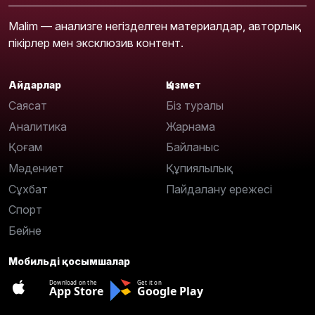
Malim — анализге негізделген материалдар, авторлық
пікірлер мен эксклюзив контент.
Айдарлар
Қызмет
Саясат
Біз туралы
Аналитика
Жарнама
Қоғам
Байланыс
Мәдениет
Құпиялылық
Сұхбат
Пайдалану ережесі
Спорт
Бейне
Мобильді қосымшалар
Download on the
Get it on
App Store
Google Play