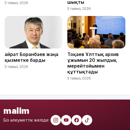
шықты
5 тамыз, 2026
5 тамыз, 2026
Қайрат Боранбаев жаңа
Тоқаев Ұлттық архив
қызметке барды
ұжымын 20 жылдық
мерейтойымен
5 тамыз, 2026
құттықтады
5 тамыз, 2026
malim
Біз әлеуметтік желіде: