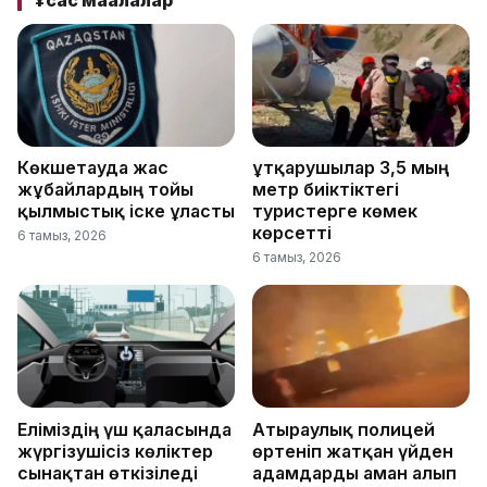
Ұқсас мақалалар
Көкшетауда жас
Құтқарушылар 3,5 мың
жұбайлардың тойы
метр биіктіктегі
қылмыстық іске ұласты
туристерге көмек
көрсетті
6 тамыз, 2026
6 тамыз, 2026
Еліміздің үш қаласында
Атыраулық полицей
жүргізушісіз көліктер
өртеніп жатқан үйден
сынақтан өткізіледі
адамдарды аман алып