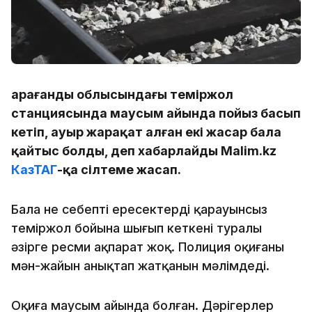
Қарағанды облысындағы теміржол
станциясында маусым айында пойыз басып
кетіп, ауыр жарақат алған екі жасар бала
қайтыс болды, деп хабарлайды Malim.kz
КазТАГ
-қа сілтеме жасап.
Бала не себепті ересектердің қарауынсыз
теміржол бойына шығып кеткені туралы
әзірге ресми ақпарат жоқ. Полиция оқиғаның
мән-жайын анықтап жатқанын мәлімдеді.
Оқиға маусым айында болған. Дәрігерлер