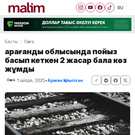
RU
Басты
Оқиға
Қарағанды облысында пойыз
басып кеткен 2 жасар бала көз
жұмды
1 шілде, 2025
•
Арман Қайыпхан
Оқиға