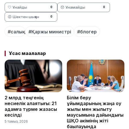
🤍 Ұнайды
😞 Ұнамайды
0
0
😡 Шектен шыққан
0
#салық
#Қаржы министрі
#блогер
Ұқсас мақалалар
2 млрд теңгенің
Білім беру
несиелік алаяқтығы: 21
ұйымдарының жаңа оқу
адамға түрме жазасы
жылы мен жылыту
кесілді
маусымына дайындығы
ШҚО әкімінің жіті
5 тамыз, 2026
бақылауында