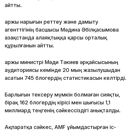
айтты.
Қаржы нарығын реттеу және дамыту
агенттігінің басшысы Мәдина Әбілқасымова
Қазақстанда алаяқтыққа қарсы орталық
құрылғанын айтты.
Қаржы министрі Мәди Тәкиев әрқайсысының
аудиториясы кемінде 20 мың жазылушыдан
асатын 745 блогердің статистикасын келтірді.
Барлығын тексеру мүмкін болмаған сияқты,
бірақ 162 блогердің кірісі мен шығысы 1,1
миллиард теңгенің сәйкессіздігі анықталды.
Ақпаратқа сәйкес, AMF ұйымдастырған іс-