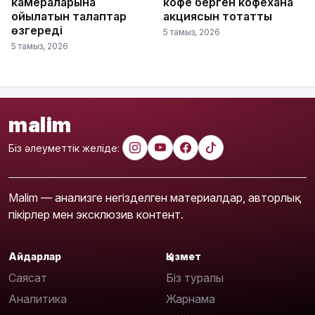
камераларына
кофе берген кофехана
қойылатын талаптар
акциясын тоқтатты
өзгереді
5 тамыз, 2026
5 тамыз, 2026
malim
Біз әлеуметтік желіде:
Malim — анализге негізделген материалдар, авторлық
пікірлер мен эксклюзив контент.
Айдарлар
Қызмет
Саясат
Біз туралы
Аналитика
Жарнама