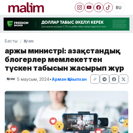
RU
Басты
Қоғам
Қаржы министрі: Қазақстандық
блогерлер мемлекеттен
түскен табысын жасырып жүр
5 маусым, 2024
•
Арман Қайыпхан
Қоғам