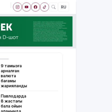
RU
9 тамызға
арналған
валюта
бағамы
жарияланды
Павлодарда
8 жастағы
бала ойын
алаңында