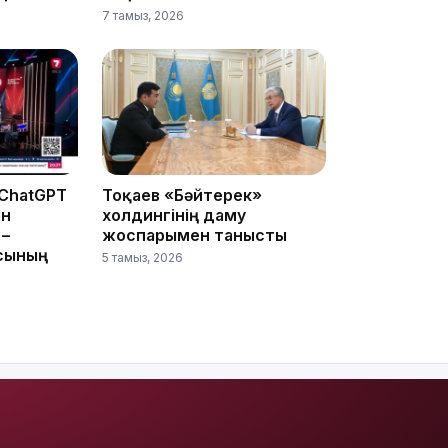
7 тамыз, 2026
20:07
 ChatGPT
Тоқаев «Бәйтерек»
ін
холдингінің даму
18:58
 –
жоспарымен танысты
сының
5 тамыз, 2026
17:57