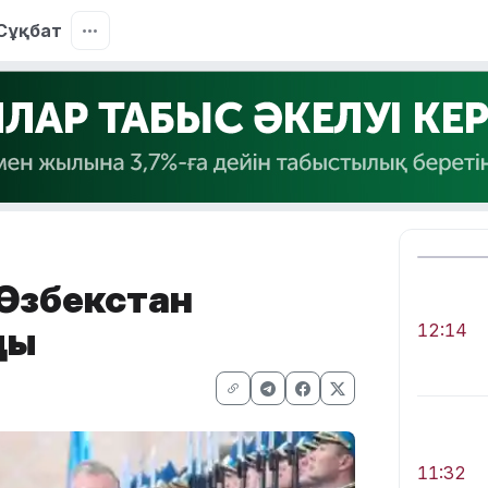
Сұқбат
Өзбекстан
ды
12:14
11:32