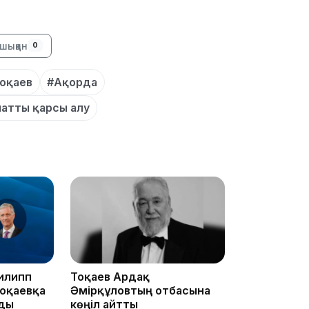
шыққан
0
23:12
оқаев
#Ақорда
атты қарсы алу
22:12
21:05
Филипп
Тоқаев Ардақ
оқаевқа
Әмірқұловтың отбасына
ады
көңіл айтты