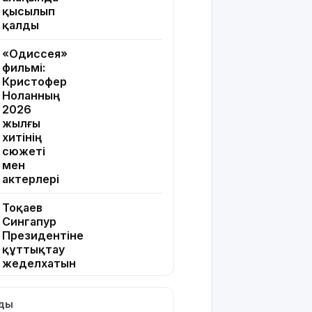
қысылып
қалды
«Одиссея»
фильмі:
Кристофер
Ноланның
2026
жылғы
хитінің
сюжеті
мен
актерлері
Тоқаев
Сингапур
Президентіне
құттықтау
жеделхатын
жолдады
лды
Түркия