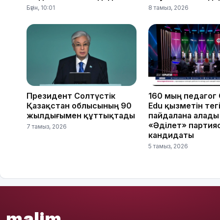
Бүгін, 10:01
8 тамыз, 2026
Президент Солтүстік
160 мың педагог
Қазақстан облысының 90
Edu қызметін тег
жылдығымен құттықтады
пайдалана алады
«Әділет» партия
7 тамыз, 2026
кандидаты
5 тамыз, 2026
malim