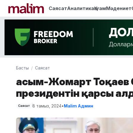
Саясат
Аналитика
Қоғам
Мәдениет
Басты
Саясат
Қасым-Жомарт Тоқаев 
президентін қарсы ал
8 тамыз, 2024
•
Malim Админ
Саясат