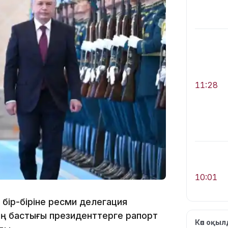
11:28
10:01
бір-біріне ресми делегация
ң бастығы президенттерге рапорт
Көп оқы