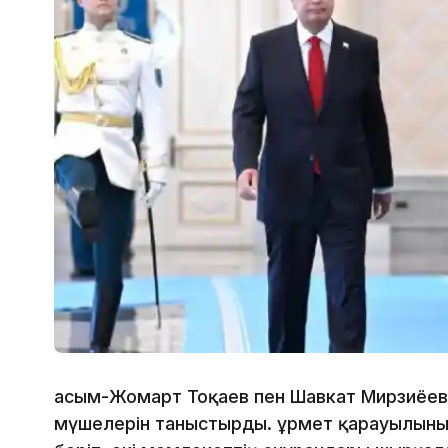
Қасым-Жомарт Тоқаев пен Шавкат Мирзиёев 
мүшелерін таныстырды. Құрмет қарауылыны