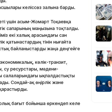
ды.
асшылары келіссөз залына барды.
09:40
ті үшін Қасым-Жомарт Тоқаевқа
ттік сапарының маңызына тоқталды.
уіміз екі халық арасындағы сан
ік қатынастардың тінін нығайта
08:41
тастық байланыстарды жаңа деңгейге
экономикалық, көлік-транзит,
, су ресурстары, мәдени-
08:29
сы салаларындағы ықпалдастықты
ады. Сондай-ақ өңірлік және
 қарастырды.
08:15
рлық бағыт бойынша өркендеп келе