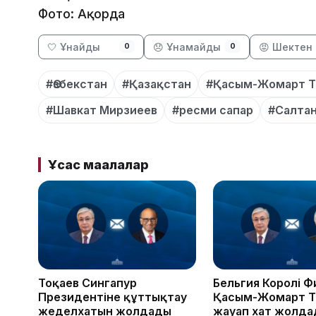
Фото: Ақорда
🤍 Ұнайды
😞 Ұнамайды
😡 Шектен 
0
0
#Өзбекстан
#Қазақстан
#Қасым-Жомарт Т
#Шавкат Мирзиеев
#ресми сапар
#Салтан
Ұқсас мақалалар
Тоқаев Сингапур
Бельгия Королі 
Президентіне құттықтау
Қасым-Жомарт Т
жеделхатын жолдады
жауап хат жолд