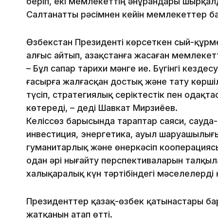
беріп, екі мемлекеттің әнұрандары шырқал
Салтанатты рәсімнен кейін мемлекеттер б
Өзбекстан Президенті көрсеткен сый-құрме
алғыс айтып, Қазақстанға жасаған мемлеке
– Бұл сапар тарихи мәнге ие. Бүгінгі кездес
ғасырға жалғасқан достық және тату көршіл
түсіп, стратегиялық серіктестік пен одақ
көтереді, – деді Шавкат Мирзиёев.
Келіссөз барысында тараптар саяси, сауда-
инвестиция, энергетика, ауыл шаруашылығы
гуманитарлық және өнеркәсіп кооперация
одан әрі нығайту перспективаларын талқыл
халықаралық күн тәртібіндегі мәселелерді
Президенттер қазақ-өзбек қатынастары ба
жатқанын атап өтті.