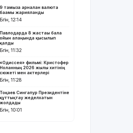
Ресей мен
9 тамызға арналған валюта
Украина
бағамы жарияланды
арасында
Бүгін, 12:14
жаңа
келісім
жасауды
Павлодарда 8 жастағы бала
ойын алаңында қысылып
ұсынды
қалды
Бүгін, 11:32
Бүгін –
Құрылысшылар
«Одиссея» фильмі: Кристофер
күні
Ноланның 2026 жылғы хитінің
сюжеті мен актерлері
9 тамызға
Бүгін, 11:28
арналған
ауа райы
Тоқаев Сингапур Президентіне
болжамы
құттықтау жеделхатын
жолдады
МӘЛІМ
Бүгін, 10:01
АПТА: 2026
жылғы 3-9
тамыз