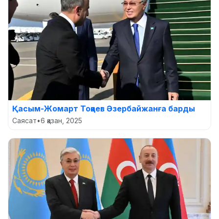
Қасым-Жомарт Тоқаев Әзербайжанға барды
Саясат
•
6 қазан, 2025