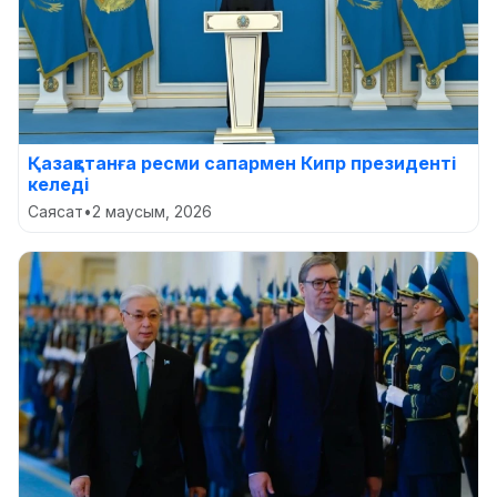
Қазақстанға ресми сапармен Кипр президенті
келеді
Саясат
•
2 маусым, 2026