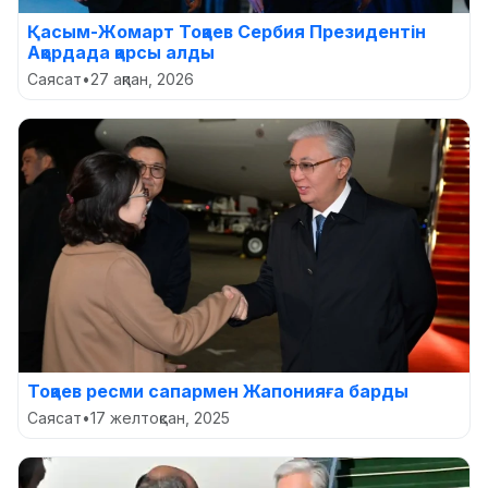
Қасым-Жомарт Тоқаев Сербия Президентін
Ақордада қарсы алды
Саясат
•
27 ақпан, 2026
Тоқаев ресми сапармен Жапонияға барды
Саясат
•
17 желтоқсан, 2025