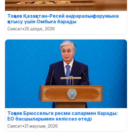
Тоқаев Қазақстан–Ресей өңіраралық форумына
қатысу үшін Омбыға барады
Саясат
•
25 шілде, 2026
Тоқаев Брюссельге ресми сапармен барады:
ЕО басшыларымен келіссөз өтеді
Саясат
•
21 маусым, 2026