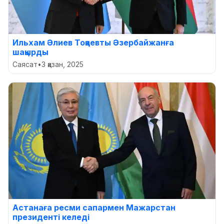
Ильхам Әлиев Тоқаевты Әзербайжанға
шақырды
Саясат
•
3 қазан, 2025
Астанаға ресми сапармен Мажарстан
президенті келеді