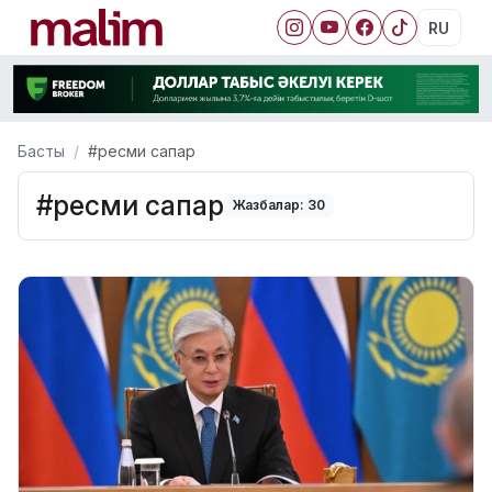
RU
Басты
#ресми сапар
#ресми сапар
Жазбалар: 30