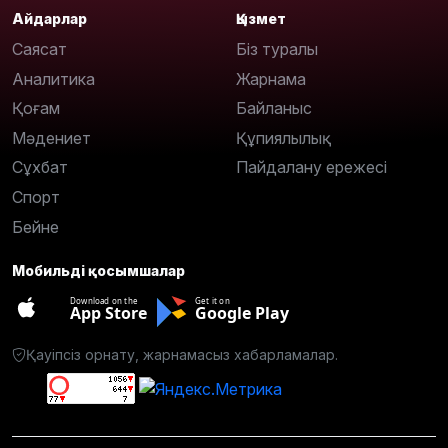
Айдарлар
Қызмет
Саясат
Біз туралы
Аналитика
Жарнама
Қоғам
Байланыс
Мәдениет
Құпиялылық
Сұхбат
Пайдалану ережесі
Спорт
Бейне
Мобильді қосымшалар
Download on the
Get it on
App Store
Google Play
Қауіпсіз орнату, жарнамасыз хабарламалар.