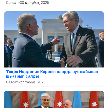
Саясат
•
30 қыркүйек, 2025
Тоқаев Иордания Королін елорда әуежайынан
шығарып салды
Саясат
•
27 тамыз, 2025