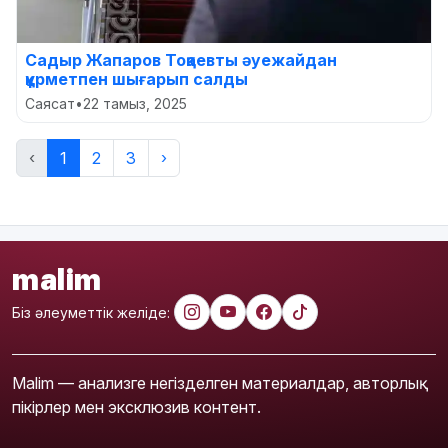
Садыр Жапаров Тоқаевты әуежайдан
құрметпен шығарып салды
Саясат
•
22 тамыз, 2025
‹
1
2
3
›
malim
Біз әлеуметтік желіде:
Malim — анализге негізделген материалдар, авторлық
пікірлер мен эксклюзив контент.