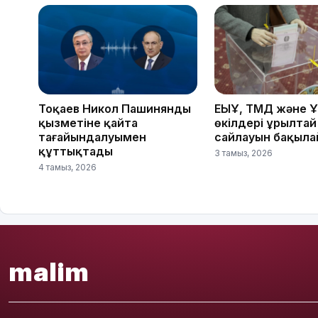
Тоқаев Никол Пашинянды
ЕҚЫҰ, ТМД және 
қызметіне қайта
өкілдері Құрылтай
тағайындалуымен
сайлауын бақыл
құттықтады
3 тамыз, 2026
4 тамыз, 2026
malim