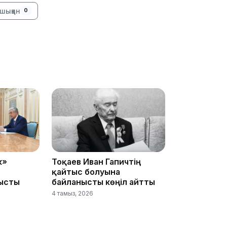
шыққан
0
16:01
15:59
к»
Тоқаев Иван Гапичтің
қайтыс болуына
ысты
байланысты көңіл айтты
4 тамыз, 2026
15:25