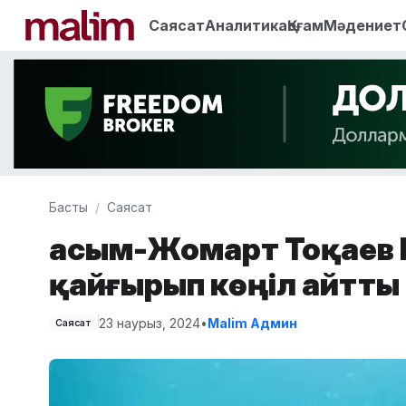
Саясат
Аналитика
Қоғам
Мәдениет
Басты
Саясат
Қасым-Жомарт Тоқаев 
қайғырып көңіл айтты
23 наурыз, 2024
•
Malim Админ
Саясат