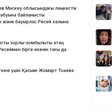
ев Мәскеу облысындағы лаңкестік
 табуына байланысты
е және бауырлас Ресей халқына
сты зорлық-зомбылықты қатаң
есеймен бірге екенін тағы да
17:17
кені үшін Қасым-Жомарт Тоқаевқа
16:37