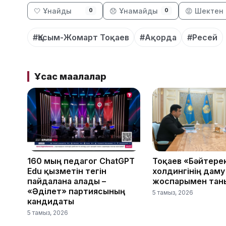
🤍 Ұнайды
😞 Ұнамайды
😡 Шектен 
0
0
#Қасым-Жомарт Тоқаев
#Ақорда
#Ресей
Ұқсас мақалалар
160 мың педагог ChatGPT
Тоқаев «Бәйтере
Edu қызметін тегін
холдингінің даму
пайдалана алады –
жоспарымен тан
«Әділет» партиясының
5 тамыз, 2026
кандидаты
5 тамыз, 2026