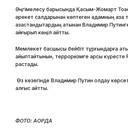
Әңгімелесу барысында Қасым-Жомарт Тоқа
әрекет салдарынан көптеген адамның қаза
қазақстандықтардың атынан Владимир Путинг
қайғырып көңіл айтты.
Мемлекет басшысы бейбіт тұрғындарға қаты
айыптайтынын, терроризмге қарсы күресте Р
растады.
Өз кезегінде Владимир Путин қолдау көрсет
алғыс айтты.
ФОТО: АҚОРДА