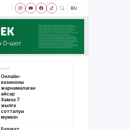
RU
Онлайн-
казиноны
жарнамалаған
Қайсар
Хамза 7
жылға
сотталуы
мүмкін
Балағат