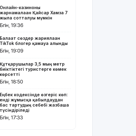
тартудың
Онлайн-казиноны
себебі
жарнамалаған Қайсар Хамза 7
жазбаша
жылға сотталуы мүмкін
түсіндіріледі
Бүгін, 19:36
Бектенов:
Балағат сөздер жариялаған
ЕАЭО
TikTok блогер қамауға алынды
аясында
Бүгін, 19:09
жасанды
интеллект
пен
Құтқарушылар 3,5 мың метр
биіктіктегі туристерге көмек
кедергісіз
көрсетті
саудаға
Бүгін, 18:50
басымдық
беріледі
Еңбек кодексінде өзгеріс көп:
енді жұмысқа қабылдаудан
Қосшылық
бас тартудың себебі жазбаша
тұрғын
түсіндіріледі
«емшіге» 9
Бүгін, 17:33
млн
теңгеге
жуық ақша