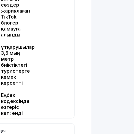
сөздер
жариялаған
TikTok
блогер
қамауға
алынды
Құтқарушылар
3,5 мың
метр
биіктіктегі
туристерге
көмек
көрсетті
Еңбек
кодексінде
өзгеріс
көп: енді
жұмысқа
қабылдаудан
лды
бас