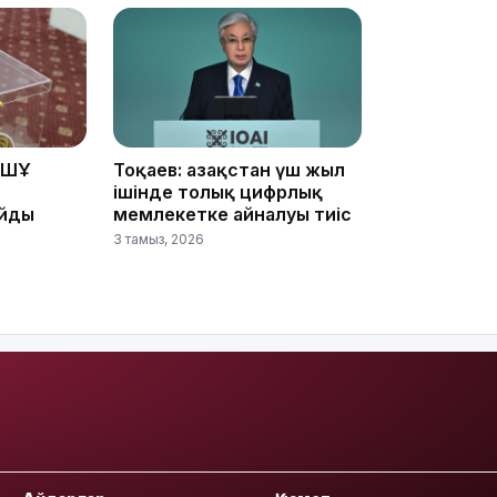
15:24
ҰҚШҰ
Тоқаев: Қазақстан үш жыл
ішінде толық цифрлық
айды
мемлекетке айналуы тиіс
3 тамыз, 2026
14:47