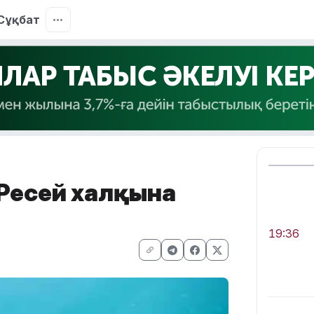
Сұқбат
Ресей халқына
19:36