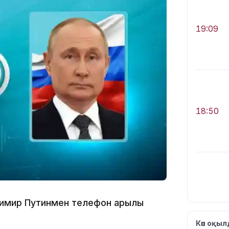
19:09
18:50
имир Путинмен телефон арқылы
17:33
Көп оқы