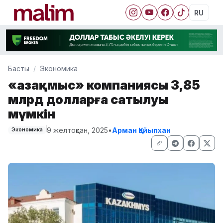
RU
Басты
Экономика
«Қазақмыс» компаниясы 3,85
млрд долларға сатылуы
мүмкін
9 желтоқсан, 2025
•
Арман Қайыпхан
Экономика