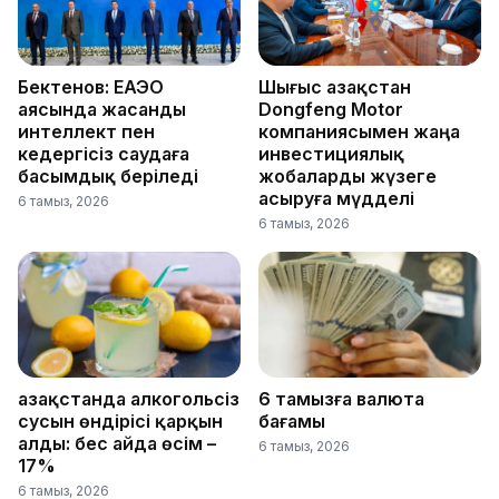
Бектенов: ЕАЭО
Шығыс Қазақстан
аясында жасанды
Dongfeng Motor
интеллект пен
компаниясымен жаңа
кедергісіз саудаға
инвестициялық
басымдық беріледі
жобаларды жүзеге
асыруға мүдделі
6 тамыз, 2026
6 тамыз, 2026
Қазақстанда алкогольсіз
6 тамызға валюта
сусын өндірісі қарқын
бағамы
алды: бес айда өсім –
6 тамыз, 2026
17%
6 тамыз, 2026