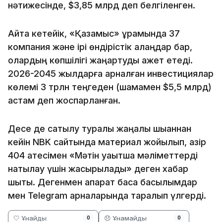
нәтижесінде, $3,85 млрд деп белгіленген.
Айта кетейік, «Қазақмыс» құрамында 37
компания және ірі өндірістік алаңдар бар,
олардың көпшілігі жаңартуды қажет етеді.
2026-2045 жылдарға арналған инвестициялар
көлемі 3 трлн теңгеден (шамамен $5,5 млрд)
астам деп жоспарланған.
Десе де сатылу туралы жаңалық шыққаннан
кейін NBK сайтында материал жойылып, қазір
404 қатесімен «Мәтін уақытша мәліметтерді
нақтылау үшін жасырылады» деген хабар
шықты. Дегенмен ақпарат басқа басылымдар
мен Telegram арналарында таралып үлгерді.
🤍 Ұнайды
😞 Ұнамайды
0
0