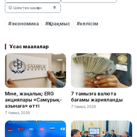
😡 Шектен шыққан
0
#экономика
#Қазақмыс
#келісім
Ұқсас мақалалар
Міне, жаңалық: ERG
7 тамызға валюта
акциялары «Самұрық-
бағамы жарияланды
Қазынаға» өтті
7 тамыз, 2026
7 тамыз, 2026