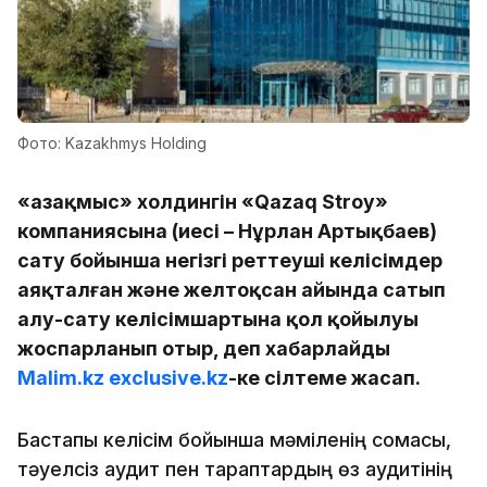
Фото: Kazakhmys Holding
«Қазақмыс» холдингін «Qazaq Stroy»
компаниясына (иесі – Нұрлан Артықбаев)
сату бойынша негізгі реттеуші келісімдер
аяқталған және желтоқсан айында сатып
алу-сату келісімшартына қол қойылуы
жоспарланып отыр, деп хабарлайды
Malim.kz
exclusive.kz
-ке сілтеме жасап.
Бастапқы келісім бойынша мәміленің сомасы,
тәуелсіз аудит пен тараптардың өз аудитінің