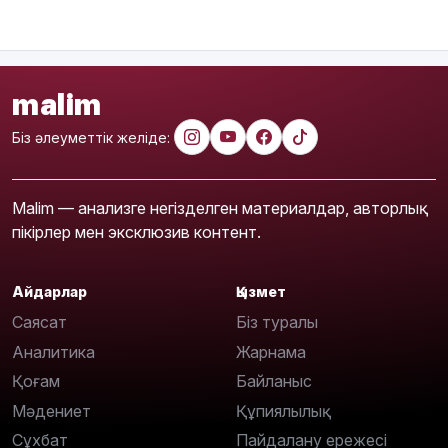
malim
Біз әлеуметтік желіде:
Malim — анализге негізделген материалдар, авторлық
пікірлер мен эксклюзив контент.
Айдарлар
Қызмет
Саясат
Біз туралы
Аналитика
Жарнама
Қоғам
Байланыс
Мәдениет
Құпиялылық
Сұхбат
Пайдалану ережесі