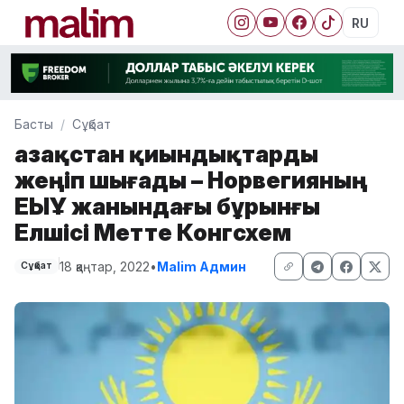
RU
Басты
Сұқбат
Қазақстан қиындықтарды
жеңіп шығады – Норвегияның
ЕҚЫҰ жанындағы бұрынғы
Елшісі Метте Конгсхем
18 қаңтар, 2022
•
Malim Админ
Сұқбат