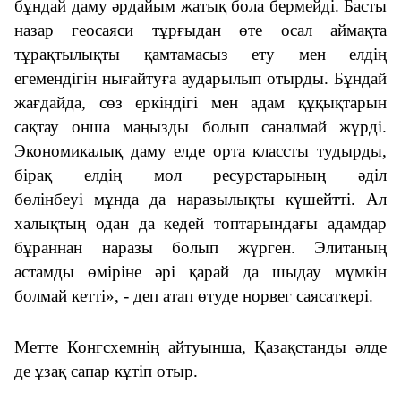
бұ
ндай
даму әр
дайым жатық
бола бермейді. Басты
назар геосаяси тұрғыдан өте осал аймақта
тұрақтылықты қамтамасыз ету мен елдің
егемендігін нығайтуға аударылы
п отырды
.
Бұндай
жағдайда
, сөз
еркіндігі
мен адам құқықтарын
сақтау
онша
маңызды
болып
санал
май жүрді
.
Экономикалық даму ел
де
орта
классты тудырды
,
бірақ елдің мол ресурстарының әділ
бөлінбеуі
мұнда да наразылық
ты
күшей
тт
і. Ал
халықтың
одан да
кедей топтарында
ғы
адамдар
бұраннан
наразы болы
п жүрген
. Элитаның
астамды
өміріне
әрі қарай да
шыдау мүмкін
болмай кетті
», - деп атап өт
уде
норвег саясаткері.
Метте Конгсхемнің айтуынша, Қазақстан
ды
әл
де
де ұзақ сапар кұтіп отыр
.