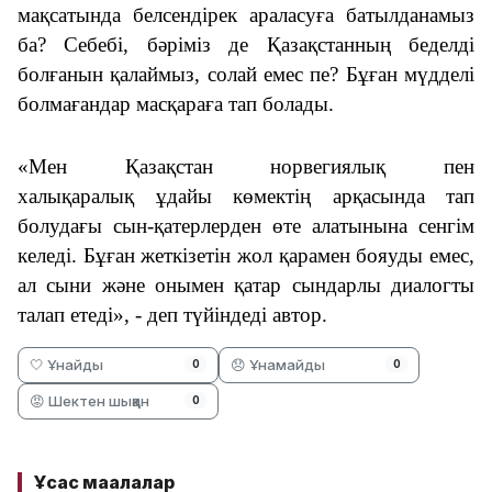
мақсатында
белсендірек араласу
ға батылданамыз
ба
?
Себебі,
бәріміз
де
Қазақстанның
беделді
болғанын қалаймыз, солай емес пе? Бұған
мүдделі
болмағандар масқараға тап болады
.
«Мен Қазақстан норвегиялық
пен
халықаралық
ұдайы
көмектің арқасында
тап
болудағы сын-қатерлерден өте
алатынына сенгім
келеді.
Бұған жеткізетін
жол қара
мен
бояу
ды
емес,
ал
сыни
және онымен қатар
сындарлы диалог
ты
талап етеді
», - деп түйіндеді автор.
🤍 Ұнайды
😞 Ұнамайды
0
0
😡 Шектен шыққан
0
Ұқсас мақалалар