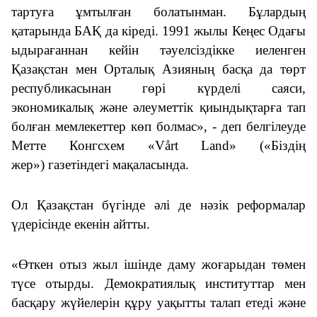
тартуға ұмтылған болатынман
.
Бұлардың
қатарында
БАҚ
да
кіреді
. 1991 жылы Кеңес Одағы
ыдырағаннан кейін тәуелсіздік
ке иеленген
Қазақстан мен Орталық Азияның басқа
да
төрт
республикасынан гөрі күрделі саяси,
экономикалық және әлеуметтік қиындықтарға тап
болған
мемлекеттер көп
бол
мас
», - деп
белгілеуде
Метте Конгсхем
«
Vårt Land
»
(«
Б
іздің
жер»)
газетіндегі мақаласында.
Ол Қазақстан бүгінде әлі де нәзік реформалар
үдерісінде
екенін а
йтты
.
«
Өткен
отыз жыл ішінде даму жоғарыдан төмен
түсе отырды
. Демократиялық институттар мен
басқару жүйелерін құру уақытты талап етеді және