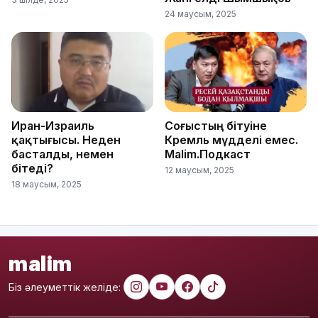
24 маусым, 2025
Иран-Израиль
Соғыстың бітуіне
қақтығысы. Неден
Кремль мүдделі емес.
басталды, немен
Malim.Подкаст
бітеді?
12 маусым, 2025
18 маусым, 2025
malim
Біз әлеуметтік желіде: