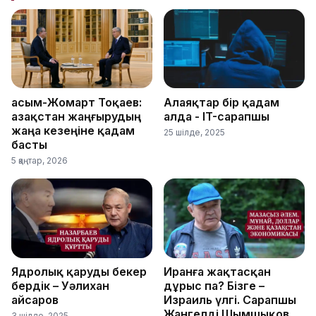
Қасым-Жомарт Тоқаев:
Алаяқтар бір қадам
Қазақстан жаңғырудың
алда - IT-сарапшы
жаңа кезеңіне қадам
25 шілде, 2025
басты
5 қаңтар, 2026
Ядролық қаруды бекер
Иранға жақтасқан
бердік – Уәлихан
дұрыс па? Бізге –
Қайсаров
Израиль үлгі. Сарапшы
Жангелді Шымшықов
3 шілде, 2025