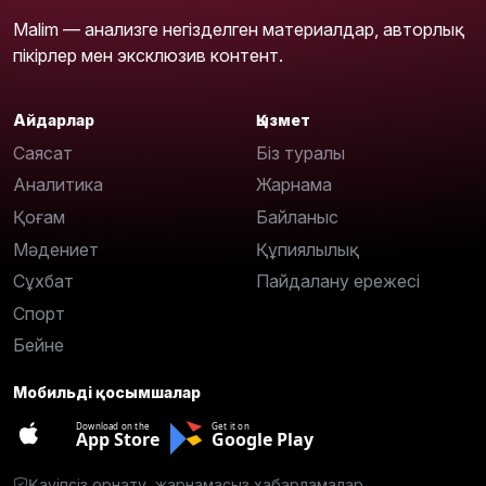
Malim — анализге негізделген материалдар, авторлық
пікірлер мен эксклюзив контент.
Айдарлар
Қызмет
Саясат
Біз туралы
Аналитика
Жарнама
Қоғам
Байланыс
Мәдениет
Құпиялылық
Сұхбат
Пайдалану ережесі
Спорт
Бейне
Мобильді қосымшалар
Download on the
Get it on
App Store
Google Play
Қауіпсіз орнату, жарнамасыз хабарламалар.