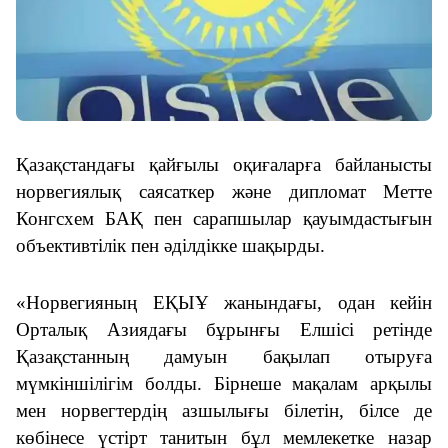
Қазақстандағы қайғылы оқиғаларға байланысты
норвегиялық саясаткер және дипломат Метте
Конгсхем БАҚ пен сарапшылар қауымдастығын
объективті
лік пен
әділ
дікке
шақырды.
«Норвегияның ЕҚЫҰ
жанындағы
, одан кейін
Орталық Азиядағы бұрынғы
Е
лшісі ретінде
Қазақстанның дамуын
бақылап отыруға
мүмкін
шілігім
болды. Бірнеше мақала
м арқылы
мен норвег
тердің
аз
шылығы
білетін
, білсе де
көбінесе үстірт
танитын
бұл
мемлекетке
назар