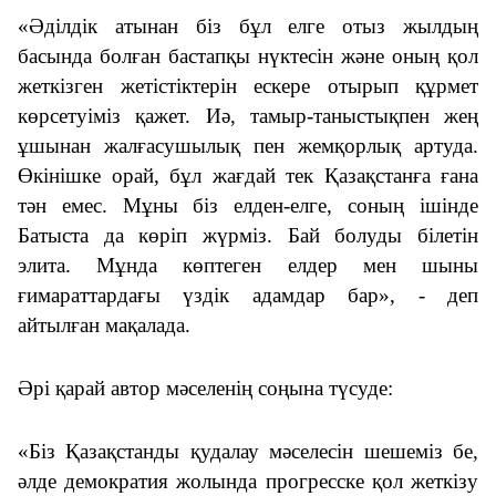
«Әділдік
атынан
біз
бұл
елге отыз жыл
дың
басында
болған бастапқы нүкте
сін және
оның қол
жеткізген жетістіктері
н
ескере
отырып
құрмет
көрсетуіміз
қажет
. Иә, тамыр-таныстықпен жең
ұшынан жалғасушылы
қ
пен
жемқорлық
артуда
.
Өкінішке орай, бұл жағдай тек Қазақстанға ғана
тән емес. Мұны біз елден-елге, соның ішінде
Батыста да көріп жүрміз. Бай болуды білетін
элита. Мұнда көптеген елдер
мен
шыны
ғимараттардағы
үздік адамдар бар», -
деп
айтылған
мақалада.
Әрі қарай
автор
мәселенің соңына түсуде
:
«Біз Қазақстанды қудалау мәселесін шешеміз бе,
әлде демократия жолында
прогресске
қол жеткізу