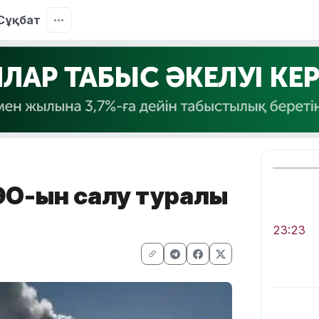
Сұқбат
ЭО-ын салу туралы
23:23