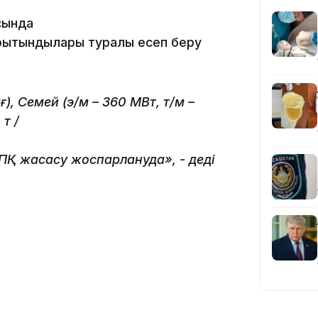
сында
ытындылары туралы есеп беру
19:36
ғ), Семей (э/м – 360 МВт, т/м –
т /
Қ жасасу жоспарлануда», - деді
19:10