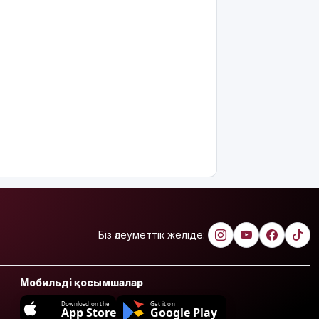
жазбаша
түсіндіріледі
Бектенов:
ЕАЭО
аясында
жасанды
интеллект
пен
кедергісіз
саудаға
басымдық
беріледі
Қосшылық
тұрғын
Біз әлеуметтік желіде:
«емшіге» 9
млн теңгеге
жуық ақша
Мобильді қосымшалар
аударған
Download on the
Get it on
App Store
Google Play
Ең жоғары