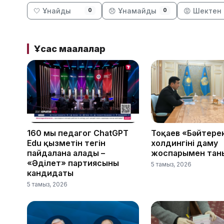
🤍 Ұнайды
😞 Ұнамайды
😡 Шектен 
0
0
Ұқсас мақалалар
160 мың педагог ChatGPT
Тоқаев «Бәйтере
Edu қызметін тегін
холдингінің даму
пайдалана алады –
жоспарымен тан
«Әділет» партиясының
5 тамыз, 2026
кандидаты
5 тамыз, 2026