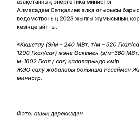
Қазақстанның энергетика министрі
Алмасадам Сәтқалиев алқа отырысы бары
ведомствоның 2023 жылғы жұмысының қор
кезінде айтты.
«Көкшетау (Э/м – 240 МВт, т/м – 520 Гкал/са
1200 Гкал/сағ) және Өскемен (э/м-360 МВт, 
м-1002 Гкал / сағ) қалаларында көмір
ЖЭО салу жобалары бойынша Ресеймен ЖП
министр.
Фото: ашық дереккөзден