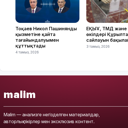
Тоқаев Никол Пашинянды
ЕҚЫҰ, ТМД және
қызметіне қайта
өкілдері Құрылт
тағайындалуымен
сайлауын бақыл
құттықтады
3 тамыз, 2026
4 тамыз, 2026
malim
Malim — анализге негізделген материалдар,
авторлық пікірлер мен эксклюзив контент.