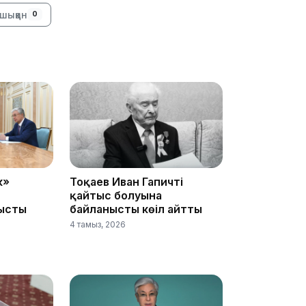
шыққан
0
19:09
18:50
к»
Тоқаев Иван Гапичтің
қайтыс болуына
ысты
байланысты көңіл айтты
4 тамыз, 2026
17:33