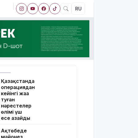
RU
Қазақстанда
операциядан
кейінгі жаңа
туған
нәрестелер
өлімі үш
есе азайды
Ақтөбеде
майонез