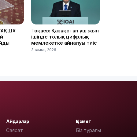
 ҰҚШҰ
Тоқаев: Қазақстан үш жыл
ай
ішінде толық цифрлық
айды
мемлекетке айналуы тиіс
3 тамыз, 2026
17:17
16:37
Айдарлар
Қызмет
Саясат
Біз туралы