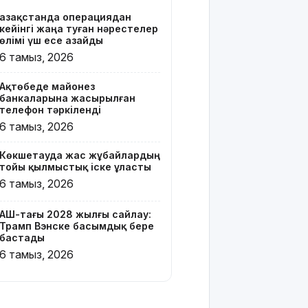
Қазақстанда операциядан
Онлайн-
кейінгі жаңа туған нәрестелер
казиноны
өлімі үш есе азайды
жарнамалаған
6 тамыз, 2026
Қайсар
Хамза 7
Ақтөбеде майонез
жылға
банкаларына жасырылған
сотталуы
телефон тәркіленді
мүмкін
6 тамыз, 2026
Қызылорда
Көкшетауда жас жұбайлардың
облысында
тойы қылмыстық іске ұласты
жылына 6
6 тамыз, 2026
мың тонна
өнім
өндіретін
АҚШ-тағы 2028 жылғы сайлау:
Трамп Вэнске басымдық бере
құс
бастады
фабрикасы
6 тамыз, 2026
ашылды
Балағат
сөздер