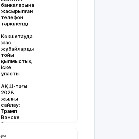
банкаларына
жасырылған
телефон
тәркіленді
Көкшетауда
жас
жұбайлардың
тойы
қылмыстық
іске
ұласты
АҚШ-тағы
2028
жылғы
сайлау:
Трамп
Вэнске
басымдық
бере
лды
бастады