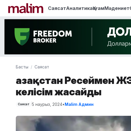
Саясат
Аналитика
Қоғам
Мәдениет
Басты
Саясат
Қазақстан Ресеймен Ж
келісім жасайды
5 наурыз, 2024
•
Malim Админ
Саясат