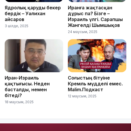
Ядролық қаруды бекер
Иранға жақтасқан
бердік – Уәлихан
дұрыс па? Бізге –
Қайсаров
Израиль үлгі. Сарапшы
Жангелді Шымшықов
3 шілде, 2025
24 маусым, 2025
Иран-Израиль
Соғыстың бітуіне
қақтығысы. Неден
Кремль мүдделі емес.
басталды, немен
Malim.Подкаст
бітеді?
12 маусым, 2025
18 маусым, 2025