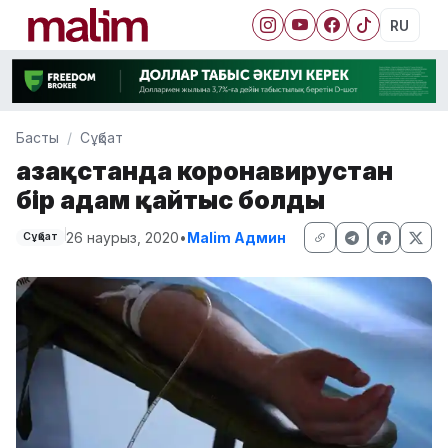
RU
Басты
Сұқбат
Қазақстанда коронавирустан
бір адам қайтыс болды
26 наурыз, 2020
•
Malim Админ
Сұқбат