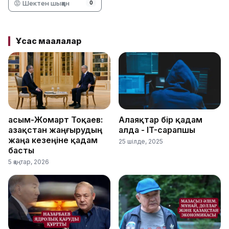
😡 Шектен шыққан
0
Ұқсас мақалалар
Қасым-Жомарт Тоқаев:
Алаяқтар бір қадам
Қазақстан жаңғырудың
алда - IT-сарапшы
жаңа кезеңіне қадам
25 шілде, 2025
басты
5 қаңтар, 2026