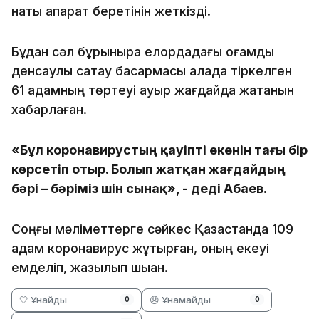
нақты ақпарат беретінін жеткізді.
Бұдан сәл бұрынырақ елордадағы қоғамдық
денсаулық сақтау басқармасы қалада тіркелген
61 адамның төртеуі ауыр жағдайда жатқанын
хабарлаған.
«Бұл коронавирустың қауіпті екенін тағы бір
көрсетіп отыр. Болып жатқан жағдайдың
бәрі – бәріміз үшін сынақ», - деді Абаев.
Соңғы мәліметтерге сәйкес Қазақстанда 109
адам коронавирус жұқтырған, оның екеуі
емделіп, жазылып шыққан.
🤍 Ұнайды
😞 Ұнамайды
0
0