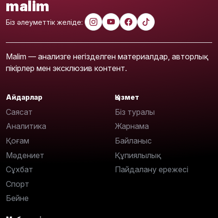
malim
Біз әлеуметтік желіде:
Malim — анализге негізделген материалдар, авторлық
пікірлер мен эксклюзив контент.
Айдарлар
Қызмет
Саясат
Біз туралы
Аналитика
Жарнама
Қоғам
Байланыс
Мәдениет
Құпиялылық
Сұхбат
Пайдалану ережесі
Спорт
Бейне