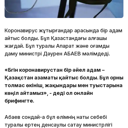
Коронавирус жұқтырғандар арасында бір адам
қайтыс болды. Бұл Қазақстандағы алғашқы
жағдай. Бұл туралы Ақпарат және қоғамдық
даму министрі Дәурен АБАЕВ мәлімдеді.
«Бүгін коронавирустан бір әйел адам –
Қазақстан азаматы қайтыс болды. Бұл орны
толмас өкініш, жақындары мен туыстарына
көңіл айтамыз», - деді ол онлайн
брифингте.
Абаев сондай-ақ бұл өлімнің нақты себебі
туралы ертең денсаулық сақтау министрлігі