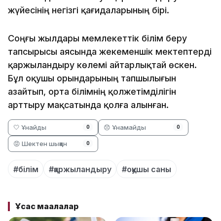
жүйесінің негізгі қағидаларының бірі.
Соңғы жылдары мемлекеттік білім беру
тапсырысы аясында жекеменшік мектептерді
қаржыландыру көлемі айтарлықтай өскен.
Бұл оқушы орындарының тапшылығын
азайтып, орта білімнің қолжетімділігін
арттыру мақсатында қолға алынған.
🤍 Ұнайды
😞 Ұнамайды
0
0
😡 Шектен шыққан
0
#білім
#қаржыландыру
#оқушы саны
Ұқсас мақалалар