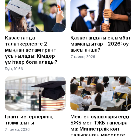
Қазақстанда
Қазақстандағы ең қымбат
талапкерлерге 2
мамандықтар – 2026: оқу
мыңнан астам грант
ақысы қанша?
ұсынылады: Кімдер
7 тамыз, 2026
үміткер бола алады?
Бүгін, 10:56
Грант иегерлерінің
Мектеп оқушылары енді
тізімі шықты
БЖБ мен ТЖБ тапсыра
ма: Министрлік көп
7 тамыз, 2026
талқыланған мәселеге