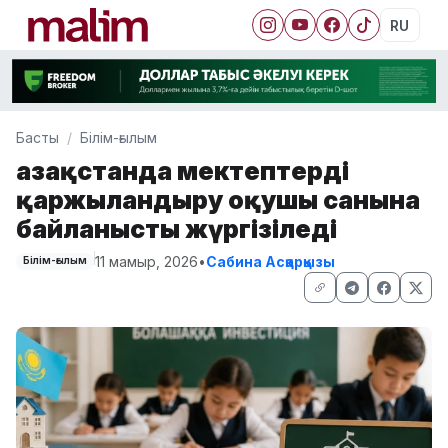
RU
Басты
Білім-ғылым
Қазақстанда мектептерді
қаржыландыру оқушы санына
байланысты жүргізіледі
11 мамыр, 2026
•
Сабина Асқарқызы
Білім-ғылым