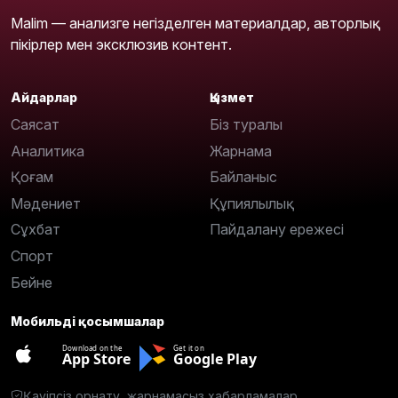
Malim — анализге негізделген материалдар, авторлық
пікірлер мен эксклюзив контент.
Айдарлар
Қызмет
Саясат
Біз туралы
Аналитика
Жарнама
Қоғам
Байланыс
Мәдениет
Құпиялылық
Сұхбат
Пайдалану ережесі
Спорт
Бейне
Мобильді қосымшалар
Download on the
Get it on
App Store
Google Play
Қауіпсіз орнату, жарнамасыз хабарламалар.