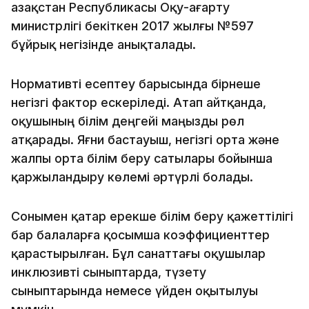
Қазақстан Республикасы Оқу-ағарту
министрлігі бекіткен 2017 жылғы №597
бұйрық негізінде анықталады.
Нормативті есептеу барысында бірнеше
негізгі фактор ескеріледі. Атап айтқанда,
оқушының білім деңгейі маңызды рөл
атқарады. Яғни бастауыш, негізгі орта және
жалпы орта білім беру сатылары бойынша
қаржыландыру көлемі әртүрлі болады.
Сонымен қатар ерекше білім беру қажеттілігі
бар балаларға қосымша коэффициенттер
қарастырылған. Бұл санаттағы оқушылар
инклюзивті сыныптарда, түзету
сыныптарында немесе үйден оқытылуы