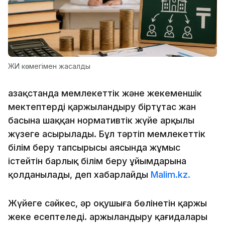
ЖИ көмегімен жасалды
Қазақстанда мемлекеттік және жекеменшік
мектептерді қаржыландыру біртұтас жан
басына шаққан нормативтік жүйе арқылы
жүзеге асырылады. Бұл тәртіп мемлекеттік
білім беру тапсырысы аясында жұмыс
істейтін барлық білім беру ұйымдарына
қолданылады, деп хабарлайды
Malim.kz.
Жүйеге сәйкес, әр оқушыға бөлінетін қаржы
жеке есептеледі. Қаржыландыру қағидалары