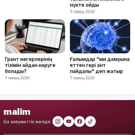
нүкте қойды
7 тамыз, 2026
Грант иегерлерінің
Ғалымдар "ми дамуына
тізімін қайдан көруге
еттен гөрі қант
болады?
пайдалы" деп жатыр
7 тамыз, 2026
7 тамыз, 2026
malim
Біз әлеуметтік желіде: