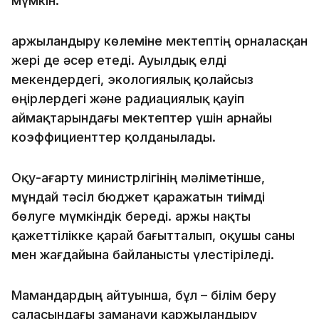
мүмкін.
Қаржыландыру көлеміне мектептің орналасқан
жері де әсер етеді. Ауылдық елді
мекендердегі, экологиялық қолайсыз
өңірлердегі және радиациялық қауіп
аймақтарындағы мектептер үшін арнайы
коэффициенттер қолданылады.
Оқу-ағарту министрлігінің мәліметінше,
мұндай тәсіл бюджет қаражатын тиімді
бөлуге мүмкіндік береді. Қаржы нақты
қажеттілікке қарай бағытталып, оқушы саны
мен жағдайына байланысты үлестіріледі.
Мамандардың айтуынша, бұл – білім беру
саласындағы заманауи қаржыландыру