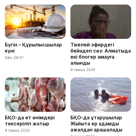
Бүгін – Құрылысшылар
Тікелей эфирдегі
күні
бейәдеп сөз: Алматыда
екі блогер қамауға
Бүгін, 08:41
алынды
8 тамыз, 2026
БҚО-да ет өнімдері
БҚО-да құтқарушылар
тексеріліп жатыр
Жайықта ер адамды
ажалдан арашалады
8 тамыз, 2026