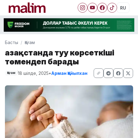
RU
Басты
Қоғам
Қазақстанда туу көрсеткіші
төмендеп барады
18 шілде, 2025
•
Арман Қайыпхан
Қоғам