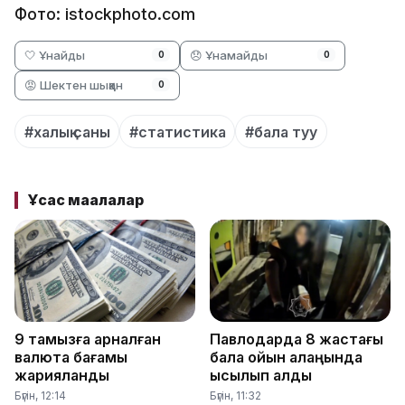
Фото: istockphoto.com
🤍 Ұнайды
😞 Ұнамайды
0
0
😡 Шектен шыққан
0
#халық саны
#статистика
#бала туу
Ұқсас мақалалар
9 тамызға арналған
Павлодарда 8 жастағы
валюта бағамы
бала ойын алаңында
жарияланды
қысылып қалды
Бүгін, 12:14
Бүгін, 11:32