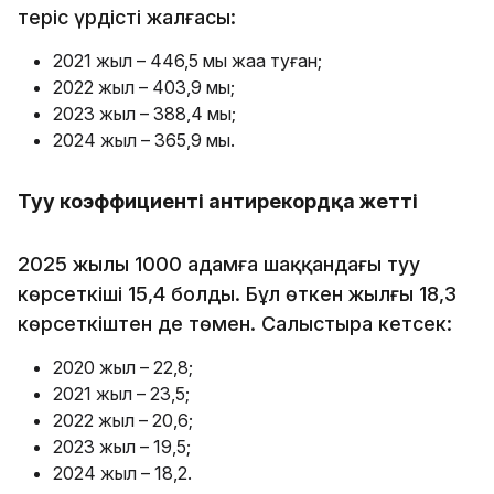
теріс үрдістің жалғасы:
2021 жыл – 446,5 мың жаңа туған;
2022 жыл – 403,9 мың;
2023 жыл – 388,4 мың;
2024 жыл – 365,9 мың.
Туу коэффициенті антирекордқа жетті
2025 жылы 1000 адамға шаққандағы туу
көрсеткіші 15,4 болды. Бұл өткен жылғы 18,3
көрсеткіштен де төмен. Салыстыра кетсек:
2020 жыл – 22,8;
2021 жыл – 23,5;
2022 жыл – 20,6;
2023 жыл – 19,5;
2024 жыл – 18,2.