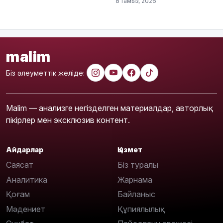
8 тамыз, 2026
malim
Біз әлеуметтік желіде:
Malim — анализге негізделген материалдар, авторлық
пікірлер мен эксклюзив контент.
Айдарлар
Қызмет
Саясат
Біз туралы
Аналитика
Жарнама
Қоғам
Байланыс
Мәдениет
Құпиялылық