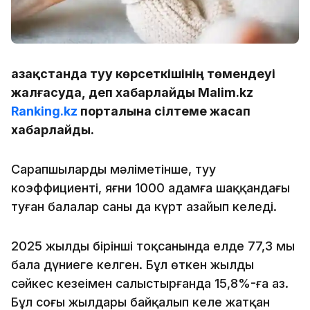
Қазақстанда туу көрсеткішінің төмендеуі
жалғасуда, деп хабарлайды Malim.kz
Ranking.kz
порталына сілтеме жасап
хабарлайды.
Сарапшылардың мәліметінше, туу
коэффициенті, яғни 1000 адамға шаққандағы
туған балалар саны да күрт азайып келеді.
2025 жылдың бірінші тоқсанында елде 77,3 мың
бала дүниеге келген. Бұл өткен жылдың
сәйкес кезеңімен салыстырғанда 15,8%-ға аз.
Бұл соңғы жылдары байқалып келе жатқан