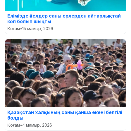
Елімізде әйелдер саны ерлерден айтарлықтай
көп болып шықты
Қоғам
•
15 мамыр, 2026
Қазақстан халқының саны қанша екені белгілі
болды
Қоғам
•
4 мамыр, 2026