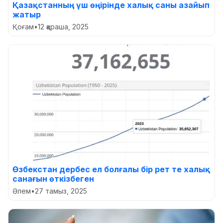
Қазақстанның үш өңірінде халық саны азайып
жатыр
Қоғам
•
12 қараша, 2025
Өзбекстан дербес ел болғалы бір рет те халық
санағын өткізбеген
Әлем
•
27 тамыз, 2025