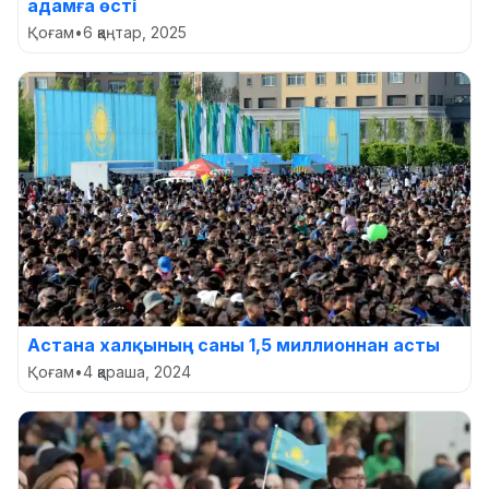
адамға өсті
Қоғам
•
6 қаңтар, 2025
Астана халқының саны 1,5 миллионнан асты
Қоғам
•
4 қараша, 2024