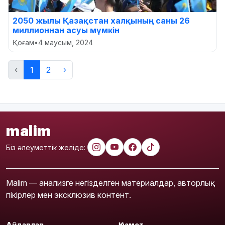
2050 жылы Қазақстан халқының саны 26
миллионнан асуы мүмкін
Қоғам
•
4 маусым, 2024
‹
1
2
›
malim
Біз әлеуметтік желіде:
Malim — анализге негізделген материалдар, авторлық
пікірлер мен эксклюзив контент.
Айдарлар
Қызмет