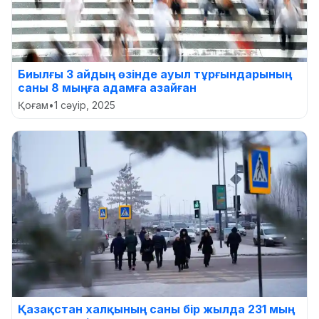
Биылғы 3 айдың өзінде ауыл тұрғындарының
саны 8 мыңға адамға азайған
Қоғам
•
1 сәуір, 2025
Қазақстан халқының саны бір жылда 231 мың