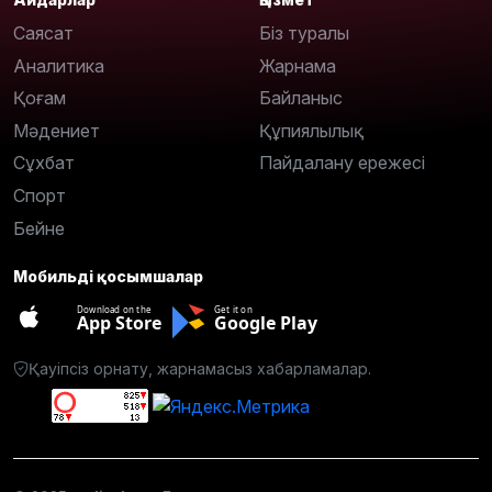
Саясат
Біз туралы
Аналитика
Жарнама
Қоғам
Байланыс
Мәдениет
Құпиялылық
Сұхбат
Пайдалану ережесі
Спорт
Бейне
Мобильді қосымшалар
Download on the
Get it on
App Store
Google Play
Қауіпсіз орнату, жарнамасыз хабарламалар.