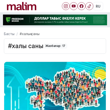
RU
Басты
#халық саны
#халық саны
Жазбалар: 17