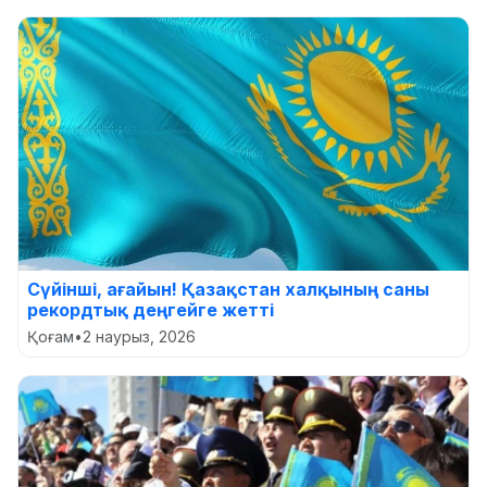
Сүйінші, ағайын! Қазақстан халқының саны
рекордтық деңгейге жетті
Қоғам
•
2 наурыз, 2026