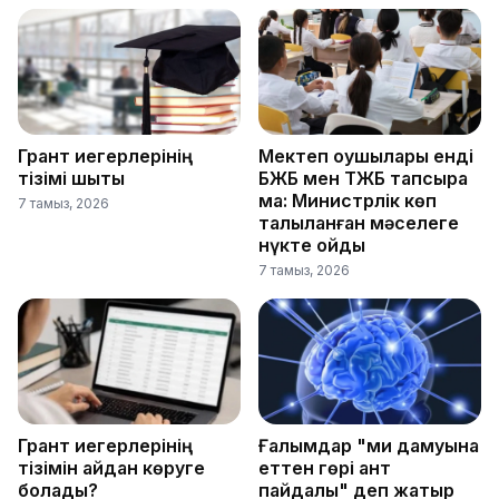
Грант иегерлерінің
Мектеп оқушылары енді
тізімі шықты
БЖБ мен ТЖБ тапсыра
ма: Министрлік көп
7 тамыз, 2026
талқыланған мәселеге
нүкте қойды
7 тамыз, 2026
Грант иегерлерінің
Ғалымдар "ми дамуына
тізімін қайдан көруге
еттен гөрі қант
болады?
пайдалы" деп жатыр