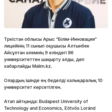
Түркістан облысы Арыс “Білім-Инновация”
лицейінің 11 сынып оқушысы Алтынбек
Айсұлтан әлемнің 9 еліндегі 86
университеттен шақырту алды, деп
хабарлайды Malim.kz.
Олардың ішінде ең беделді халықаралық 10
университет көрсетілген.
Атап айтқанда: Budapest University of
Technology and Economics, Eötvös Loránd