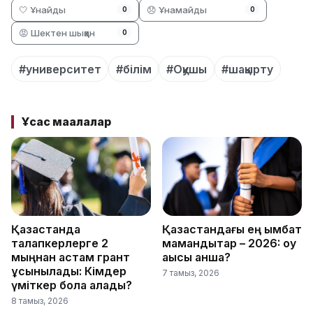
🤍 Ұнайды
😞 Ұнамайды
0
0
😡 Шектен шыққан
0
#университет
#білім
#Оқушы
#шақырту
Ұқсас мақалалар
Қазақстанда
Қазақстандағы ең қымбат
талапкерлерге 2
мамандықтар – 2026: оқу
мыңнан астам грант
ақысы қанша?
ұсынылады: Кімдер
7 тамыз, 2026
үміткер бола алады?
8 тамыз, 2026