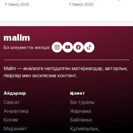
7 тамыз, 2026
7 тамыз, 2026
malim
Біз әлеуметтік желіде:
Malim — анализге негізделген материалдар, авторлық
пікірлер мен эксклюзив контент.
Айдарлар
Қызмет
Саясат
Біз туралы
Аналитика
Жарнама
Қоғам
Байланыс
Мәдениет
Құпиялылық