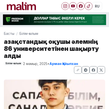
RU
Басты
Білім-ғылым
Қазақстандық оқушы әлемнің
86 университетінен шақырту
алды
2 мамыр, 2025
•
Арман Қайыпхан
Білім-ғылым