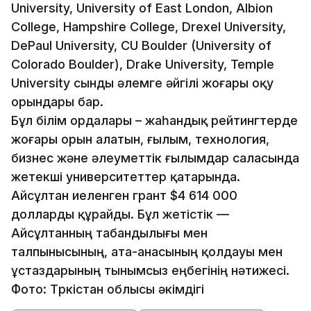
University, University of East London, Albion
College, Hampshire College, Drexel University,
DePaul University, CU Boulder (University of
Colorado Boulder), Drake University, Temple
University сынды әлемге әйгілі жоғары оқу
орындары бар.
Бұл білім ордалары – жаһандық рейтингтерде
жоғары орын алатын, ғылым, технология,
бизнес және әлеуметтік ғылымдар саласында
жетекші университеттер қатарында.
Айсұлтан иеленген грант $4 614 000
долларды құрайды. Бұл жетістік —
Айсұлтанның табандылығы мен
талпынысының, ата-анасының қолдауы мен
ұстаздарының тынымсыз еңбегінің нәтижесі.
Фото: Түркістан облысы әкімдігі