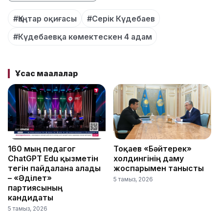
#Қаңтар оқиғасы
#Серік Күдебаев
#Күдебаевқа көмектескен 4 адам
Ұқсас мақалалар
160 мың педагог
Тоқаев «Бәйтерек»
ChatGPT Edu қызметін
холдингінің даму
тегін пайдалана алады
жоспарымен танысты
– «Әділет»
5 тамыз, 2026
партиясының
кандидаты
5 тамыз, 2026