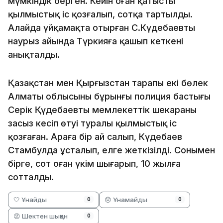
мүмкіндік берген. Кейін оған қатысты
қылмыстық іс қозғалып, сотқа тартылды.
Алайда үйқамақта отырған С.Күдебаевтың
наурыз айында Түркияға қашып кеткені
анықталды.
Қазақстан мен Қырғызстан тарапы екі бөлек
Алматы облысының бұрынғы полиция бастығы
Серік Қүдебаевтың мемлекеттік шекараны
заңсыз кесіп өтуі туралы қылмыстық іс
қозғаған. Араға бір ай салып, Күдебаев
Стамбулда ұсталып, елге жеткізілді. Сонымен
бірге, сот оған үкім шығарып, 10 жылға
сотталды.
🤍 Ұнайды
😞 Ұнамайды
0
0
😡 Шектен шыққан
0