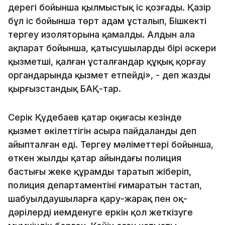
дерегі бойынша қылмыстық іс қозғады. Қазір
бұл іс бойынша төрт адам ұсталып, Бішкектің
тергеу изоляторына қамалды. Алдын ала
ақпарат бойынша, қатысушылардың бірі әскери
қызметші, қалған ұсталғандар құқық қорғау
органдарында қызмет етпейді», - деп жазды
қырғызстандық БАҚ-тар.
Серік Қүдебаев қаңтар оқиғасы кезінде
қызмет өкілеттігін асыра пайдаланды деп
айыпталған еді. Тергеу мәліметтері бойынша,
өткен жылдың қаңтар айындағы полиция
бастығы жеке құрамды таратып жіберіп,
полиция департаментінің ғимаратын тастап,
шабуылдаушыларға қару-жарақ пен оқ-
дәрілерді иемденуге еркін қол жеткізуге