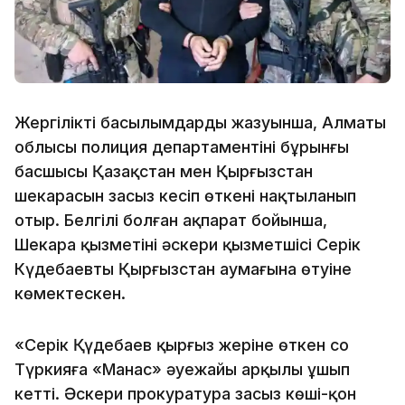
Жергілікті басылымдардың жазуынша, Алматы
облысы полиция департаментінің бұрынғы
басшысы Қазақстан мен Қырғызстан
шекарасын заңсыз кесіп өткені нақтыланып
отыр. Белгілі болған ақпарат бойынша,
Шекара қызметінің әскери қызметшісі Серік
Күдебаевтың Қырғызстан аумағына өтуіне
көмектескен.
«Серік Қүдебаев қырғыз жеріне өткен соң
Түркияға «Манас» әуежайы арқылы ұшып
кетті. Әскери прокуратура заңсыз көші-қон