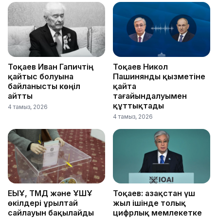
Тоқаев Иван Гапичтің
Тоқаев Никол
қайтыс болуына
Пашинянды қызметіне
байланысты көңіл
қайта
айтты
тағайындалуымен
құттықтады
4 тамыз, 2026
4 тамыз, 2026
ЕҚЫҰ, ТМД және ҰҚШҰ
Тоқаев: Қазақстан үш
өкілдері Құрылтай
жыл ішінде толық
сайлауын бақылайды
цифрлық мемлекетке