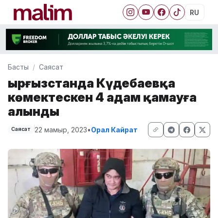
RU
Басты
Саясат
Қырғызстанда Күдебаевқа
көмектескен 4 адам қамауға
алынды
22 мамыр, 2023
•
Орал Кайрат
Саясат