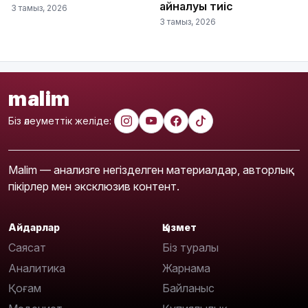
айналуы тиіс
3 тамыз, 2026
3 тамыз, 2026
malim
Біз әлеуметтік желіде:
Malim — анализге негізделген материалдар, авторлық
пікірлер мен эксклюзив контент.
Айдарлар
Қызмет
Саясат
Біз туралы
Аналитика
Жарнама
Қоғам
Байланыс