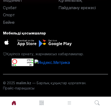
Мәдениет
Құпиялылық
Сұхбат
Пайдалану ережесі
Спорт
Бейне
Мобильді қосымшалар
Download on the
Get it on
App Store
Google Play
Қауіпсіз орнату, жарнамасыз хабарламалар.
© 2025
malim.kz
— Барлық құқықтар қорғалған.
Прайс-парақшасы