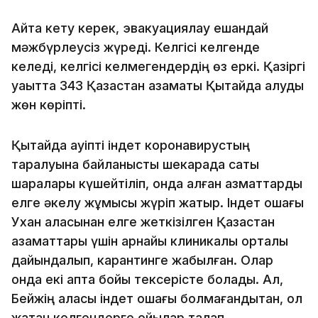
Айта кету керек, эвакуациялау ешқандай
мәжбүрлеусіз жүреді. Келгісі келгенде
келеді, келгісі келмегендердің өз еркі. Қазіргі
уақытта 343 Қазақстан азаматы Қытайда қалуды
жөн көріпті.
Қытайда қауіпті індет коронавирустың
таралуына байланысты шекарада сақтық
шаралары күшейтіліп, онда қалған азматтарды
елге әкелу жұмысы жүріп жатыр. Індет ошағы
Ухан қаласынан елге жеткізілген Қазақстан
азаматтары үшін арнайы клиникалық орталық
дайындалып, карантинге жабылған. Олар
онда екі апта бойы тексерісте болады. Ал,
Бейжің қаласы індет ошағы болмағандықтан, ол
жақтан келгендерге қойылар талап