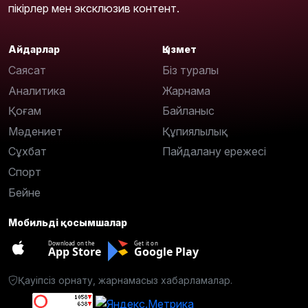
пікірлер мен эксклюзив контент.
Айдарлар
Қызмет
Саясат
Біз туралы
Аналитика
Жарнама
Қоғам
Байланыс
Мәдениет
Құпиялылық
Сұхбат
Пайдалану ережесі
Спорт
Бейне
Мобильді қосымшалар
Download on the
Get it on
App Store
Google Play
Қауіпсіз орнату, жарнамасыз хабарламалар.