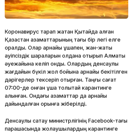
Коронавирус тарап жатқан Қытайда қалған
Қазақстан азаматтарының тағы бір легі елге
оралды. Олар арнайы ұшақпен, жан-жақты
қауіпсіздік шараларын қолдана отырып Алматы
әуежайына келіп қонды. Олардың денсаулық
жағдайын бүкіл жол бойына арнайы бекітілген
дәрігерлер тексеріп отырған. Таңғы сағат
07:00-де қонған ұшақ толықтай карантинге
алынған. Ондағы азаматтар да арнайы
дайындалған орынға жіберілді.
Денсаулық сақтау министрлігінің Facebook-тағы
парақшасында жолаушылардың карантинге