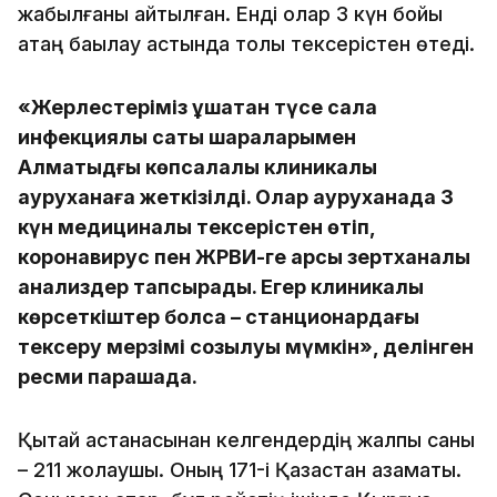
жабылғаны айтылған. Енді олар 3 күн бойы
қатаң бақылау астында толық тексерістен өтеді.
«Жерлестеріміз ұшақтан түсе сала
инфекциялық сақтық шараларымен
Алматыдғы көпсалалы клиникалық
ауруханаға жеткізілді. Олар ауруханада 3
күн медициналық тексерістен өтіп,
коронавирус пен ЖРВИ-ге қарсы зертханалық
анализдер тапсырады. Егер клиникалық
көрсеткіштер болса – станционардағы
тексеру мерзімі созылуы мүмкін», делінген
ресми парақшада.
Қытай астанасынан келгендердің жалпы саны
– 211 жолаушы. Оның 171-і Қазақстан азаматы.