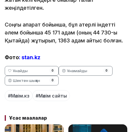
жеңілдетілген.
Соңғы ақпарат бойынша, бұл қатерлі індетті
әлем бойынша 45 171 адам (оның 44 730-ы
Қытайда) жұқтырып, 1363 адам қайтыс болған.
Фото
:
stan.kz
🤍 Ұнайды
😞 Ұнамайды
0
0
😡 Шектен шыққан
0
#Мәлім.кз
#Мәлім сайты
Ұқсас мақалалар