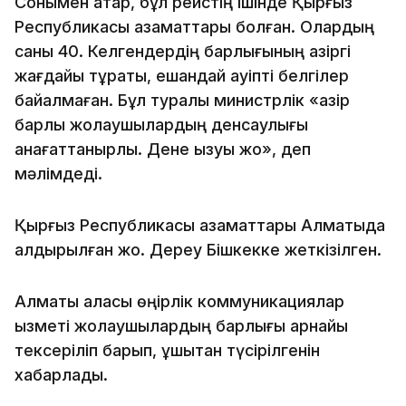
Сонымен қатар, бұл рейстің ішінде Қырғыз
Республикасы азаматтары болған. Олардың
саны 40. Келгендердің барлығының қазіргі
жағдайы тұрақты, ешқандай қауіпті белгілер
байқалмаған. Бұл туралы министрлік «қазір
барлық жолаушылардың денсаулығы
қанағаттанырлық. Дене қызуы жоқ», деп
мәлімдеді.
Қырғыз Республикасы азаматтары Алматыда
қалдырылған жоқ. Дереу Бішкекке жеткізілген.
Алматы қаласы өңірлік коммуникациялар
қызметі жолаушылардың барлығы арнайы
тексеріліп барып, ұшықтан түсірілгенін
хабарлады.