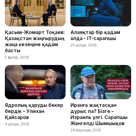
Қасым-Жомарт Тоқаев:
Алаяқтар бір қадам
Қазақстан жаңғырудың
алда - IT-сарапшы
жаңа кезеңіне қадам
25 шілде, 2025
басты
5 қаңтар, 2026
Ядролық қаруды бекер
Иранға жақтасқан
бердік – Уәлихан
дұрыс па? Бізге –
Қайсаров
Израиль үлгі. Сарапшы
Жангелді Шымшықов
3 шілде, 2025
24 маусым, 2025