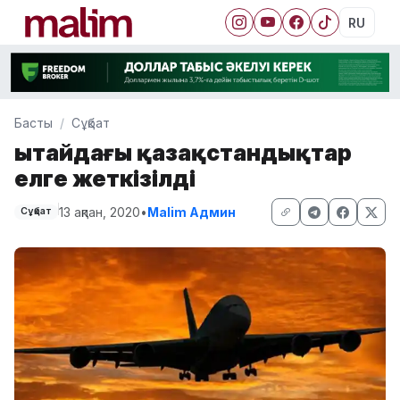
RU
Басты
Сұқбат
Қытайдағы қазақстандықтар
елге жеткізілді
13 ақпан, 2020
•
Malim Админ
Сұқбат