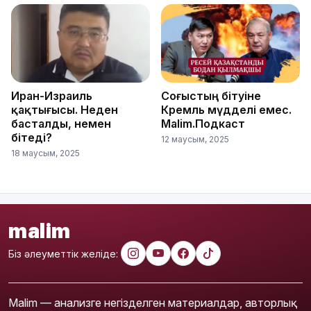
Иран-Израиль
Соғыстың бітуіне
қақтығысы. Неден
Кремль мүдделі емес.
басталды, немен
Malim.Подкаст
бітеді?
12 маусым, 2025
18 маусым, 2025
malim
Біз әлеуметтік желіде:
Malim — анализге негізделген материалдар, авторлық