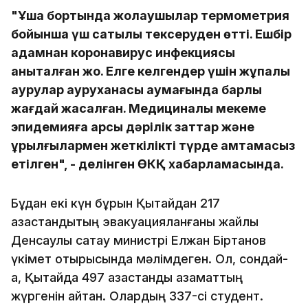
"Ұшақ бортында жолаушылар термометрия
бойынша үш сатылы тексеруден өтті. Ешбір
адамнан коронавирус инфекциясы
анықталған жоқ. Елге келгендер үшін жұқпалы
аурулар ауруханасы аумағында барлық
жағдай жасалған. Медициналық мекеме
эпидемияға қарсы дәрілік заттар және
құрылғылармен жеткілікті түрде қамтамасыз
етілген", - делінген ӨКҚ хабарламасында.
Бұдан екі күн бұрын Қытайдан 217
қазақстандықтың эвакуацияланғаны жайлы
Денсаулық сақтау министрі Елжан Біртанов
үкімет отырысында мәлімдеген. Ол, сондай-
ақ, Қытайда 497 қазақстандық азаматтың
жүргенін айтқан. Олардың 337-сі студент.