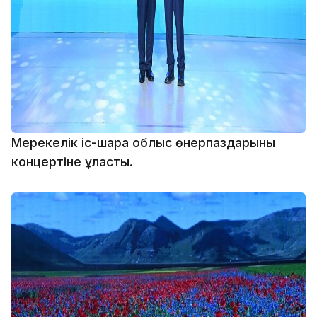
Мерекелік іс-шара облыс өнерпаздарының
концертіне ұласты.