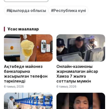
#Қызылорда облысы
#Республика күні
Ұқсас мақалалар
Ақтөбеде майонез
Онлайн-казиноны
банкаларына
жарнамалаған Қайсар
жасырылған телефон
Хамза 7 жылға
тәркіленді
сотталуы мүмкін
6 тамыз, 2026
6 тамыз, 2026