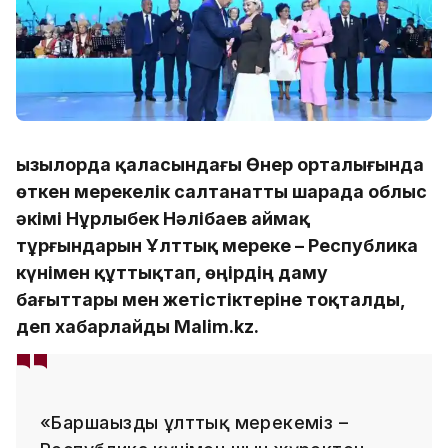
Қызылорда қаласындағы Өнер орталығында
өткен мерекелік салтанатты шарада облыс
әкімі Нұрлыбек Нәлібаев аймақ
тұрғындарын Ұлттық мереке – Республика
күнімен құттықтап, өңірдің даму
бағыттары мен жетістіктеріне тоқталды,
деп хабарлайды Malim.kz.
«Баршаңызды ұлттық мерекеміз –