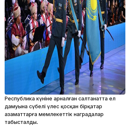
Республика күніне арналған салтанатта ел
дамуына сүбелі үлес қосқан бірқатар
азаматтарға мемлекеттік наградалар
табысталды.