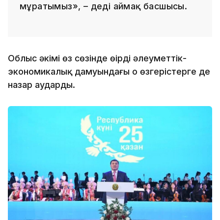
мұратымыз», – деді аймақ басшысы.
Облыс әкімі өз сөзінде өңірдің әлеуметтік-
экономикалық дамуындағы оң өзгерістерге де
назар аударды.