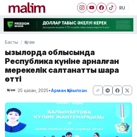
RU
Басты
Қоғам
Қызылорда облысында
Республика күніне арналған
мерекелік салтанатты шара
өтті
25 қазан, 2025
•
Арман Қайыпхан
Қоғам