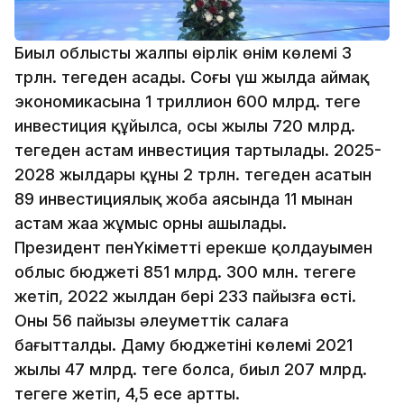
Биыл облыстың жалпы өңірлік өнім көлемі 3
трлн. теңгеден асады. Соңғы үш жылда аймақ
экономикасына 1 триллион 600 млрд. теңге
инвестиция құйылса, осы жылы 720 млрд.
теңгеден астам инвестиция тартылады. 2025-
2028 жылдары құны 2 трлн. теңгеден асатын
89 инвестициялық жоба аясында 11 мыңнан
астам жаңа жұмыс орны ашылады.
Президент пенҮкіметтің ерекше қолдауымен
облыс бюджеті 851 млрд. 300 млн. теңгеге
жетіп, 2022 жылдан бері 233 пайызға өсті.
Оның 56 пайызы әлеуметтік салаға
бағытталды. Даму бюджетінің көлемі 2021
жылы 47 млрд. теңге болса, биыл 207 млрд.
теңгеге жетіп, 4,5 есе артты.