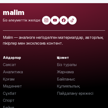
malim
Біз әлеуметтік желіде:
Malim — анализге негізделген материалдар, авторлық
пікірлер мен эксклюзив контент.
Айдарлар
Қызмет
Саясат
Біз туралы
Аналитика
Жарнама
Қоғам
Байланыс
Мәдениет
Құпиялылық
Сұхбат
Пайдалану ережесі
Спорт
Бейне