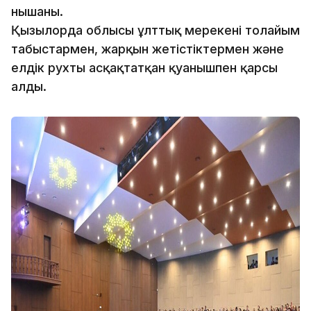
нышаны.
Қызылорда облысы ұлттық мерекені толайым
табыстармен, жарқын жетістіктермен және
елдік рухты асқақтатқан қуанышпен қарсы
алды.