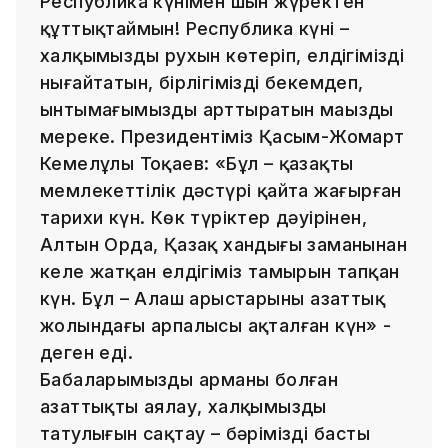
Республика күнімен шын жүректен
құттықтаймын! Республика күні –
халқымыздың рухын көтеріп, елдігімізді
нығайтатын, бірлігімізді бекемдеп,
ынтымағымызды арттыратын маңызды
мереке. Президентіміз Қасым-Жомарт
Кемелұлы Тоқаев: «Бұл – қазақтың
мемлекеттілік дәстүрі қайта жаңғырған
тарихи күн. Көк түріктер дәуірінен,
Алтын Орда, Қазақ хандығы заманынан
келе жатқан елдігіміз тамырын тапқан
күн. Бұл – Алаш арыстарының азаттық
жолындағы арпалысы ақталған күн» -
деген еді.
Бабаларымыздың арманы болған
азаттықты аялау, халқымыздың
татулығын сақтау – бәріміздің басты