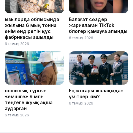
Қызылорда облысында
Балағат сөздер
жылына 6 мың тонна
жариялаған TikTok
өнім өндіретін құс
блогер қамауға алынды
фабрикасы ашылды
6 тамыз, 2026
6 тамыз, 2026
Қосшылық тұрғын
Ең жоғары жалақыдан
«емшіге» 9 млн
үміткер кім?
теңгеге жуық ақша
6 тамыз, 2026
аударған
6 тамыз, 2026