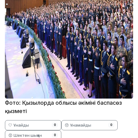
Фото: Қызылорда облысы әкімінің баспасөз
қызметі
🤍 Ұнайды
😞 Ұнамайды
0
0
😡 Шектен шыққан
0