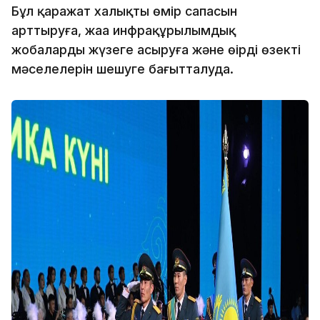
Бұл қаражат халықтың өмір сапасын
арттыруға, жаңа инфрақұрылымдық
жобаларды жүзеге асыруға және өңірдің өзекті
мәселелерін шешуге бағытталуда.