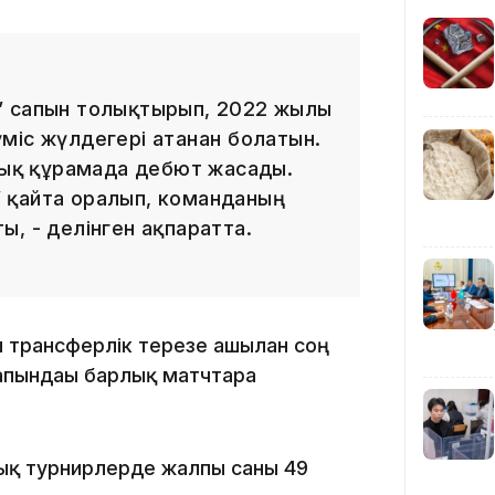
14:36
” сапын толықтырып, 2022 жылы
міс жүлдегері атанған болатын.
ттық құрамада дебют жасады.
 қайта оралып, команданың
ты, - делінген ақпаратта.
13:59
ы трансферлік терезе ашылған соң
апындағы барлық матчтарға
лық турнирлерде жалпы саны 49
13:22