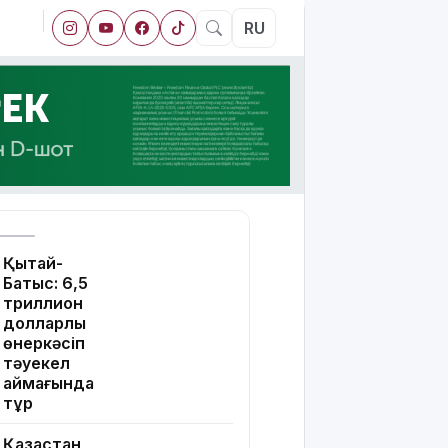
RU
Қытай-
Батыс: 6,5
триллион
долларлық
өнеркәсіп
тәуекел
аймағында
тұр
Қазақстан