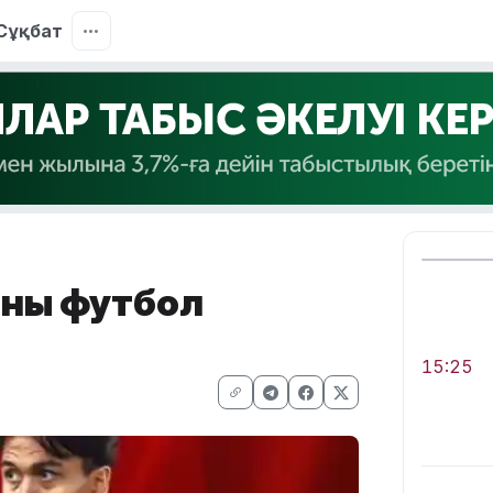
Сұқбат
ның футбол
15:25