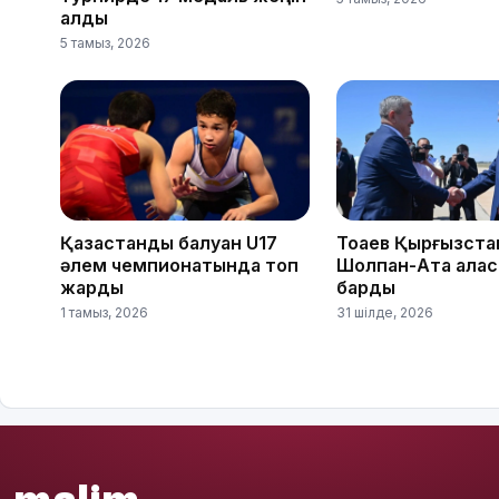
алды
5 тамыз, 2026
Қазақстандық балуан U17
Тоқаев Қырғызст
әлем чемпионатында топ
Шолпан-Ата қала
жарды
барды
1 тамыз, 2026
31 шілде, 2026
malim