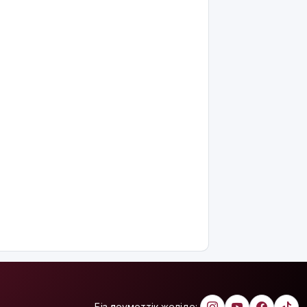
күшейту
мәселесін
қайта
көтерді
Open Air:
Қызылорда
облысы
полиция
департаменті
20 мыңнан
астам
көрерменнің
қауіпсіздігін
қамтамасыз
етті
Ресей дрон
әскеріне
жеке
қолбасшы
тағайындалды.
Біз әлеуметтік желіде: