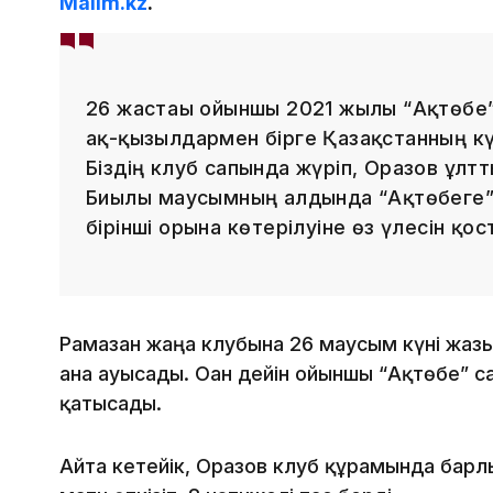
Malim.kz
.
26 жастағы ойыншы 2021 жылы “Ақтөбе
ақ-қызылдармен бірге Қазақстанның кү
Біздің клуб сапында жүріп, Оразов ұл
Биылғы маусымның алдында “Ақтөбеге”
бірінші орынға көтерілуіне өз үлесін қос
Рамазан жаңа клубына 26 маусым күні жазғ
ғана ауысады. Оған дейін ойыншы “Ақтөбе” с
қатысады.
Айта кетейік, Оразов клуб құрамында бар