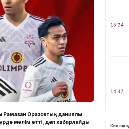
15:24
14:47
ы Рамазан Оразовтың даниялық
үрде мәлім етті, деп хабарлайды
Көп оқы