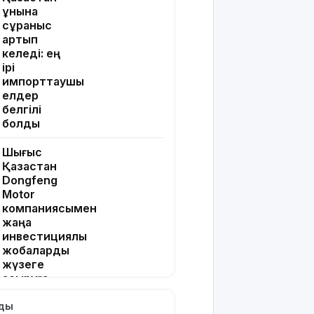
ұнына
сұраныс
артып
келеді: ең
ірі
импорттаушы
елдер
белгілі
болды
Шығыс
Қазақстан
Dongfeng
Motor
компаниясымен
жаңа
инвестициялық
жобаларды
жүзеге
асыруға
мүдделі
лды