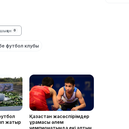
шыққан
0
13:05
бе футбол клубы
12:31
футбол
Қазақстан жасөспірімдер
11:59
ып жатыр
құрамасы әлем
чемпионатында екі алтын