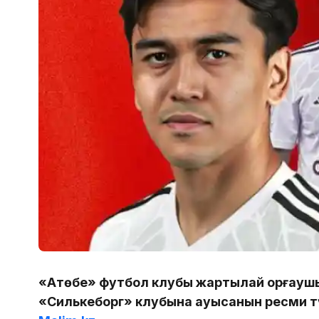
«Ақтөбе» футбол клубы жартылай қорғауш
«Силькеборг» клубына ауысқанын ресми т