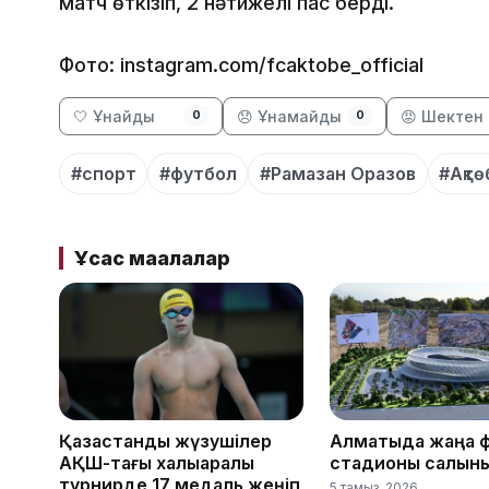
матч өткізіп, 2 нәтижелі пас берді.
Фото: instagram.com/fcaktobe_official
🤍 Ұнайды
😞 Ұнамайды
😡 Шектен 
0
0
#спорт
#футбол
#Рамазан Оразов
#Ақтө
Ұқсас мақалалар
Қазақстандық жүзушілер
Алматыда жаңа 
АҚШ-тағы халықаралық
стадионы салын
турнирде 17 медаль жеңіп
5 тамыз, 2026