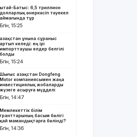
Мемлекеттік
Қытай-Батыс: 6,5 триллион
білім
долларлық өнеркәсіп тәуекел
гранттарының
аймағында тұр
басым
Бүгін, 15:25
бөлігі қай
мамандықтарға
Қазақстан ұнына сұраныс
бөлінді?
артып келеді: ең ірі
импорттаушы елдер белгілі
Қуандық
болды
Бишімбаевтың
Бүгін, 15:24
анасы
бұрынғы
Шығыс Қазақстан Dongfeng
келінінен
Motor компаниясымен жаңа
25 млн
инвестициялық жобаларды
теңге
жүзеге асыруға мүдделі
өндіріп
Бүгін, 14:47
алмақ
Мемлекеттік білім
Іздеуде
гранттарының басым бөлігі
жүрген
қай мамандықтарға бөлінді?
блогер
Бүгін, 14:36
Қайсар