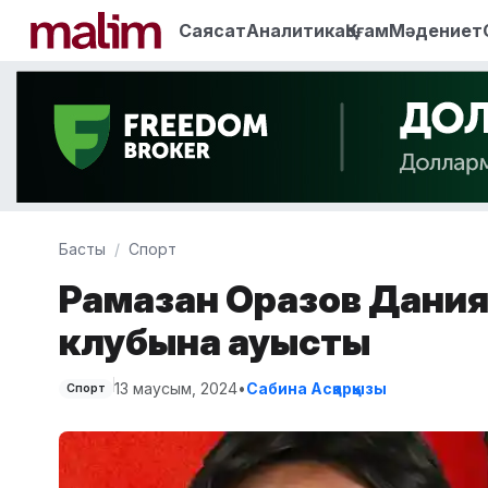
Саясат
Аналитика
Қоғам
Мәдениет
Басты
Спорт
Рамазан Оразов Дания
клубына ауысты
13 маусым, 2024
•
Сабина Асқарқызы
Спорт