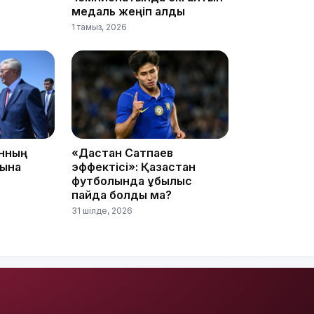
медаль жеңіп алды
1 тамыз, 2026
анның
«Дастан Сатпаев
11:33
сына
эффектісі»: Қазақстан
футболында құбылыс
пайда болды ма?
31 шілде, 2026