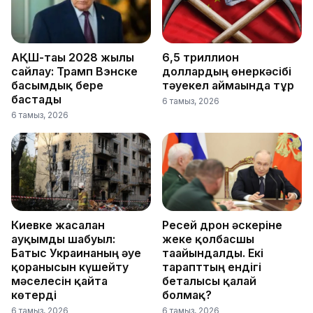
АҚШ-тағы 2028 жылғы
6,5 триллион
сайлау: Трамп Вэнске
доллардың өнеркәсібі
басымдық бере
тәуекел аймағында тұр
бастады
6 тамыз, 2026
6 тамыз, 2026
Киевке жасалған
Ресей дрон әскеріне
ауқымды шабуыл:
жеке қолбасшы
Батыс Украинаның әуе
тағайындалды. Екі
қорғанысын күшейту
тарапттың ендігі
мәселесін қайта
беталысы қалай
көтерді
болмақ?
6 тамыз, 2026
6 тамыз, 2026