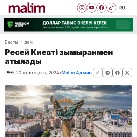
RU
Басты
Әлем
Ресей Киевті зымыранмен
атқылады
20 желтоқсан, 2024
•
Malim Админ
Әлем