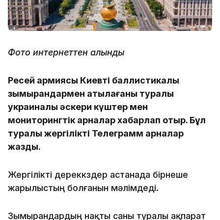
Фото интернеттен алынды
Ресей армиясы Киевті баллистикалық
зымырандармен атқылағаны туралы
украиналық әскери күштер мен
мониторингтік арналар хабарлап отыр. Бұл
туралы жергілікті Телеграмм арналар
жазды.
Жергілікті дереккөздер астанада бірнеше
жарылыстың болғанын мәлімдеді.
Зымырандардың нақты саны туралы ақпарат