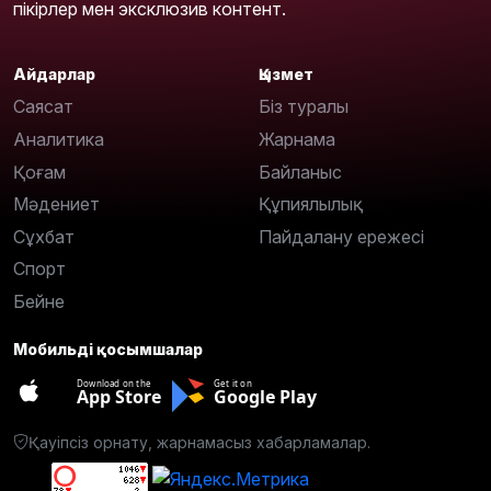
пікірлер мен эксклюзив контент.
Айдарлар
Қызмет
Саясат
Біз туралы
Аналитика
Жарнама
Қоғам
Байланыс
Мәдениет
Құпиялылық
Сұхбат
Пайдалану ережесі
Спорт
Бейне
Мобильді қосымшалар
Download on the
Get it on
App Store
Google Play
Қауіпсіз орнату, жарнамасыз хабарламалар.