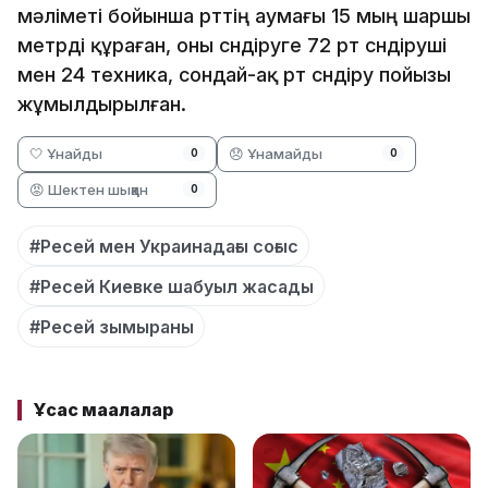
мәліметі бойынша өрттің аумағы 15 мың шаршы
метрді құраған, оны сөндіруге 72 өрт сөндіруші
мен 24 техника, сондай-ақ өрт сөндіру пойызы
жұмылдырылған.
🤍 Ұнайды
😞 Ұнамайды
0
0
😡 Шектен шыққан
0
#Ресей мен Украинадағы соғыс
#Ресей Киевке шабуыл жасады
#Ресей зымыраны
Ұқсас мақалалар