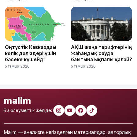
Оңтүстік Кавказдағы
АҚШ жаңа тарифтерінің
көлік дәліздері үшін
жаһандық сауда
бәсеке күшейді
бағытына ықпалы қалай?
5 тамыз, 2026
5 тамыз, 2026
malim
Біз әлеуметтік желіде:
Malim — анализге негізделген материалдар, авторлық