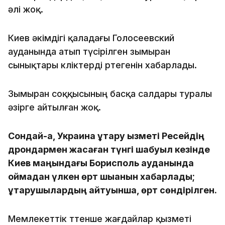
әлі жоқ.
Киев әкімдігі қаладағы Голосеевский
ауданында атып түсірілген зымыран
сынықтары көліктерді өртегенін хабарлады.
Зымыран соққысының басқа салдары туралы
әзірге айтылған жоқ.
Сондай-ақ, Украина құтқару қызметі Ресейдің
дрондармен жасаған түнгі шабуыл кезінде
Киев маңындағы Борисполь ауданында
қоймадан үлкен өрт шыққанын хабарлады;
құтқарушылардың айтуынша, өрт сөндірілген.
Мемлекеттік төтенше жағдайлар қызметі