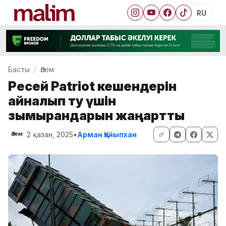
RU
Басты
Әлем
Ресей Patriot кешендерін
айналып өту үшін
зымырандарын жаңартты
2 қазан, 2025
•
Арман Қайыпхан
Әлем