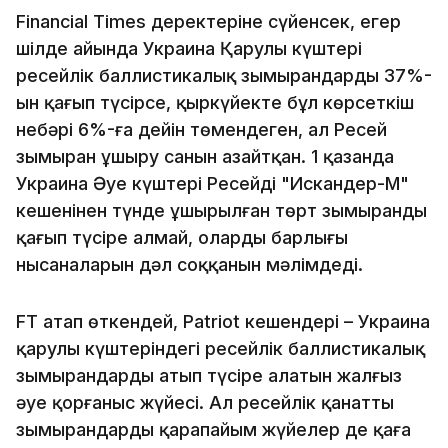
Financial Times деректеріне сүйенсек, егер
шілде айында Украина Қарулы күштері
ресейлік баллистикалық зымырандардың 37%-
ын қағып түсірсе, қыркүйекте бұл көрсеткіш
небәрі 6%-ға дейін төмендеген, ал Ресей
зымыран ұшыру санын азайтқан. 1 қазанда
Украина Әуе күштері Ресейдің "Искандер-М"
кешенінен түнде ұшырылған төрт зымыранды
қағып түсіре алмай, олардың барлығы
нысаналарын дәл соққанын мәлімдеді.
FT атап өткендей, Patriot кешендері – Украина
қарулы күштеріндегі ресейлік баллистикалық
зымырандарды атып түсіре алатын жалғыз
әуе қорғаныс жүйесі. Ал ресейлік қанатты
зымырандарды қарапайым жүйелер де қаға