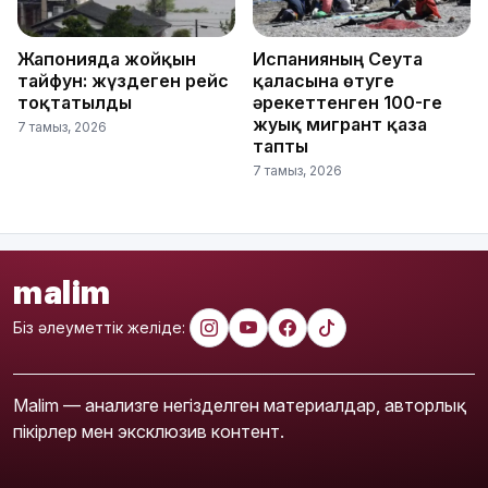
Жапонияда жойқын
Испанияның Сеута
тайфун: жүздеген рейс
қаласына өтуге
тоқтатылды
әрекеттенген 100-ге
жуық мигрант қаза
7 тамыз, 2026
тапты
7 тамыз, 2026
malim
Біз әлеуметтік желіде:
Malim — анализге негізделген материалдар, авторлық
пікірлер мен эксклюзив контент.