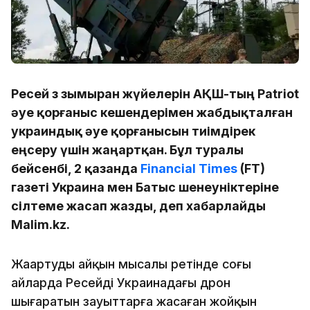
Ресей өз зымыран жүйелерін АҚШ-тың Patriot
әуе қорғаныс кешендерімен жабдықталған
украиндық әуе қорғанысын тиімдірек
еңсеру үшін жаңартқан. Бұл туралы
бейсенбі, 2 қазанда
Financial Times
(FT)
газеті Украина мен Батыс шенеуніктеріне
сілтеме жасап жазды, деп хабарлайды
Malim.kz.
Жаңартудың айқын мысалы ретінде соңғы
айларда Ресейдің Украинадағы дрон
шығаратын зауыттарға жасаған жойқын