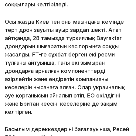
соққылары келтіріледі.
Осы жазда Киев пен оның маңындағы кемінде
төрт дрон зауыты ауыр зардап шекті. Атап
айтқанда, 28 тамызда түркиялық Bayraktar
дрондарын шығаратын кәсіпорынға соққы
жасалды. FT-ге сұхбат берген екі ресми
тұлғаның айтуынша, тағы екі зымыран
дрондарға арналған компоненттерді
әзірлейтін және өндіретін компанияның
кеңселерін нысанаға алған. Олар украиналық
әуе қорғанысын айналып өтіп, ЕО өкілдігінің
және Британ кеңесінің кеңселеріне де зақым
келтірген.
Басылым дереккөздерінің бағалауынша, Ресей