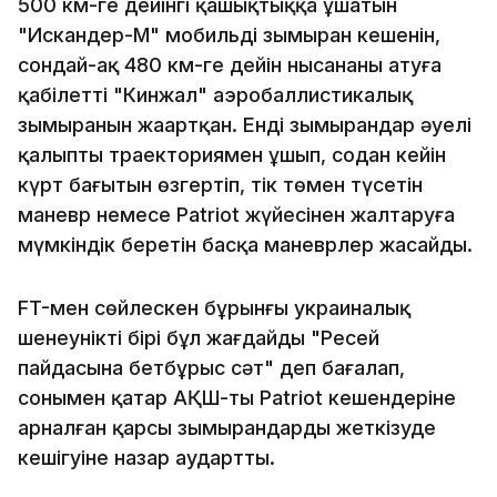
500 км-ге дейінгі қашықтыққа ұшатын
"Искандер-М" мобильді зымыран кешенін,
сондай-ақ 480 км-ге дейін нысананы атуға
қабілетті "Кинжал" аэробаллистикалық
зымыранын жаңартқан. Енді зымырандар әуелі
қалыпты траекториямен ұшып, содан кейін
күрт бағытын өзгертіп, тік төмен түсетін
маневр немесе Patriot жүйесінен жалтаруға
мүмкіндік беретін басқа маневрлер жасайды.
FT-мен сөйлескен бұрынғы украиналық
шенеуніктің бірі бұл жағдайды "Ресей
пайдасына бетбұрыс сәт" деп бағалап,
сонымен қатар АҚШ-тың Patriot кешендеріне
арналған қарсы зымырандарды жеткізуде
кешігуіне назар аудартты.