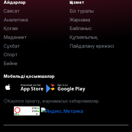
Айдарлар
Қызмет
Саясат
Біз туралы
Аналитика
Жарнама
Қоғам
Байланыс
Мәдениет
Құпиялылық
Сұхбат
Пайдалану ережесі
Спорт
Бейне
Мобильді қосымшалар
Download on the
Get it on
App Store
Google Play
Қауіпсіз орнату, жарнамасыз хабарламалар.