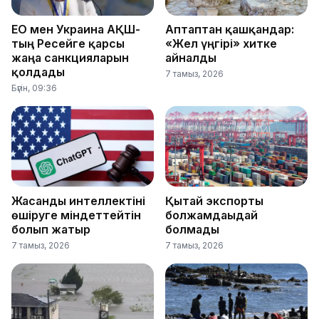
ЕО мен Украина АҚШ-
Аптаптан қашқандар:
тың Ресейге қарсы
«Жел үңгірі» хитке
жаңа санкцияларын
айналды
қолдады
7 тамыз, 2026
Бүгін, 09:36
Жасанды интеллектіні
Қытай экспорты
өшіруге міндеттейтін
болжамдағыдай
болып жатыр
болмады
7 тамыз, 2026
7 тамыз, 2026