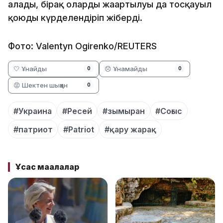
алады, бірақ олардың жаңартылуы да тосқауыл
қоюды күрделендіріп жіберді.
Фото: Valentyn Ogirenko/REUTERS
🤍 Ұнайды
😞 Ұнамайды
0
0
😡 Шектен шыққан
0
#Украина
#Ресей
#зымыран
#Соғыс
#патриот
#Patriot
#қару жарақ
Ұқсас мақалалар