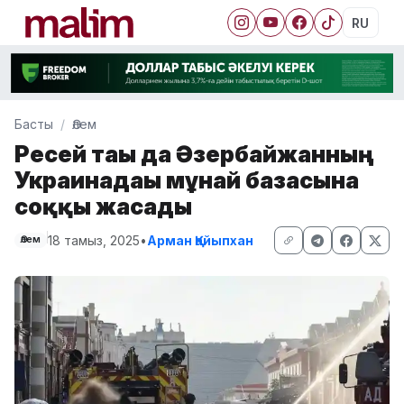
RU
Басты
Әлем
Ресей тағы да Әзербайжанның
Украинадағы мұнай базасына
соққы жасады
18 тамыз, 2025
•
Арман Қайыпхан
Әлем