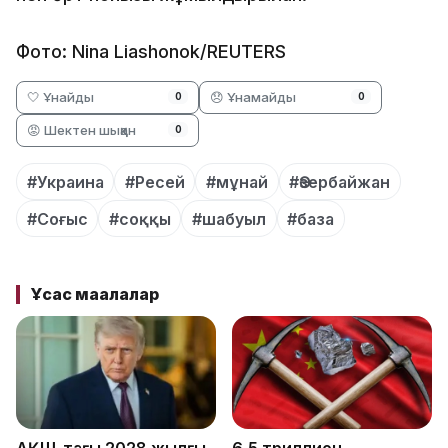
Фото: Nina Liashonok/REUTERS
🤍 Ұнайды
😞 Ұнамайды
0
0
😡 Шектен шыққан
0
#Украина
#Ресей
#мұнай
#Әзербайжан
#Соғыс
#соққы
#шабуыл
#база
Ұқсас мақалалар