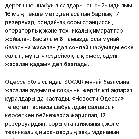
дерегінше, шабуыл салдарынан сыйымдылығы
16 мың текше метрден асатын барлық 17
резервуар, сондай-ақ сорғы станциясы,
операторлық және техникалық ғимараттар
жойылған. Басылым 8 тамызда осы мұнай
базасына жасалған дәл сондай шабуылды еске
салып, мұны «кездейсоқтық емес, әдейі
жасалған қадам» деп бағалады.
Одесса облысындағы SOCAR мұнай базасына
жасалған ауқымды соққыны жергілікті ақпарат
құралдары да растады. «Новости Одесса»
Telegram-арнасы шабуылдың салдарын
көрсеткен бейнежазба жариялап, 17
резервуардың, сорғы станциясының және
техникалық нысандардың зақымданғанын