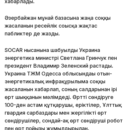
хабарлады.
Әзербайжан мұнай базасына жаңа соққы
жасалғанын ресейлік соғысқа жақтас
пабликтер де жазды.
SOCAR нысанына шабуылды Украина
энергетика министрі Светлана Гринчук пен
президент Владимир Зеленский растады.
Украина ТЖМ Одесса облысындағы отын-
энергетикалық инфрақұрылымға соққы
жасалғанын хабарлап, соның салдарынан ірі
өрт шыққанын мәлімдеді. Өртті сөндіруге
100-ден астам құтқарушы, еріктілер, Ұлттық
гвардия сарбаздары мен жергілікті өрт
сөндірушілер, сондай-ақ өрт сөндіруші робот
пен өрт пойызы жұмылдырылған.