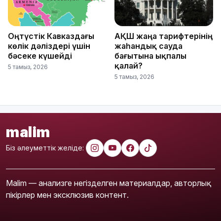
Оңтүстік Кавказдағы
АҚШ жаңа тарифтерінің
көлік дәліздері үшін
жаһандық сауда
бәсеке күшейді
бағытына ықпалы
қалай?
5 тамыз, 2026
5 тамыз, 2026
malim
Біз әлеуметтік желіде:
Malim — анализге негізделген материалдар, авторлық
пікірлер мен эксклюзив контент.