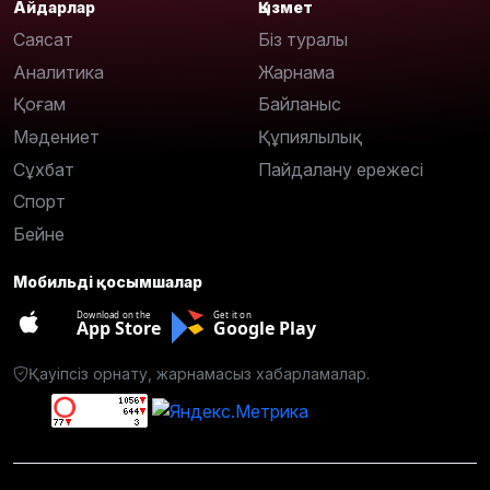
Айдарлар
Қызмет
Саясат
Біз туралы
Аналитика
Жарнама
Қоғам
Байланыс
Мәдениет
Құпиялылық
Сұхбат
Пайдалану ережесі
Спорт
Бейне
Мобильді қосымшалар
Download on the
Get it on
App Store
Google Play
Қауіпсіз орнату, жарнамасыз хабарламалар.