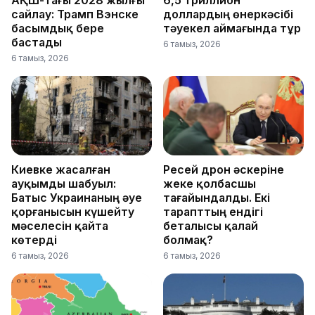
АҚШ-тағы 2028 жылғы
6,5 триллион
сайлау: Трамп Вэнске
доллардың өнеркәсібі
басымдық бере
тәуекел аймағында тұр
бастады
6 тамыз, 2026
6 тамыз, 2026
Киевке жасалған
Ресей дрон әскеріне
ауқымды шабуыл:
жеке қолбасшы
Батыс Украинаның әуе
тағайындалды. Екі
қорғанысын күшейту
тарапттың ендігі
мәселесін қайта
беталысы қалай
көтерді
болмақ?
6 тамыз, 2026
6 тамыз, 2026