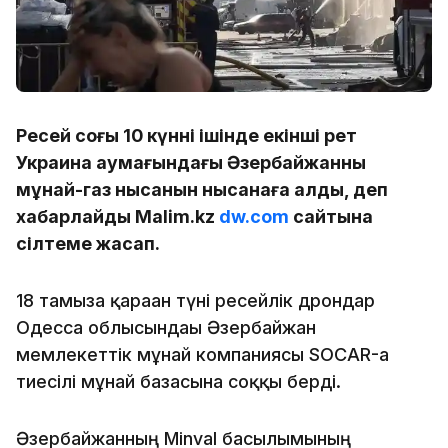
Ресей соңғы 10 күннің ішінде екінші рет
Украина аумағындағы Әзербайжанның
мұнай-газ нысанын нысанаға алды, деп
хабарлайды Malim.kz
dw.com
сайтына
сілтеме жасап.
18 тамызға қараған түні ресейлік дрондар
Одесса облысындағы Әзербайжан
мемлекеттік мұнай компаниясы SOCAR-ға
тиесілі мұнай базасына соққы берді.
Әзербайжанның Minval басылымының