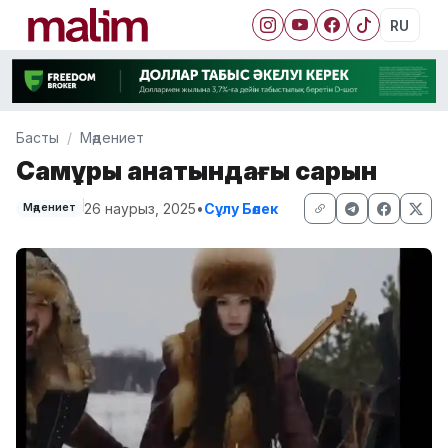
RU
Басты
Мәдениет
Самұрық қанатындағы сарын
26 наурыз, 2025
•
Сұлу Бөлек
Мәдениет