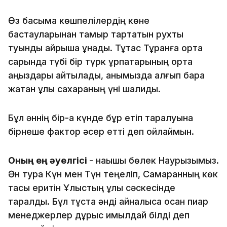
Өз басыма көшпелілердің көне
бастауларынан тамыр тартатын рухты
туынды айрықша ұнады. Тұтас Тұранға ортақ
сарында түбі бір түрк ұрпақтарының ортақ
аңыздары айтылады, қанымызда қалғып бара
жатқан ұлы сахараның үні шалқиды.
Бұл әннің бір-ақ күнде бұрқ етіп таралуына
бірнеше фактор әсер етті деп ойлаймын.
Оның ең әуелгісі
- нақышы бөлек Наурызымыз.
Ән тура Күн мен Түн теңеліп, Самарқанның көк
тасы еритін Ұлыстың ұлы сәскесінде
таралды. Бұл тұста әнді айналысқа қосқан пиар
менеджерлер дұрыс қимылдай білді деп