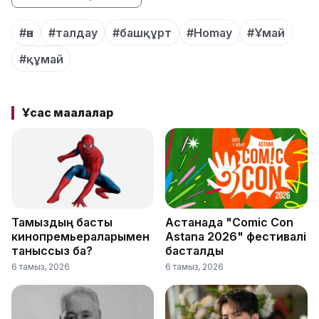
#ән
#талдау
#башқұрт
#Homay
#Ұмай
#құмай
Ұқсас мақалалар
Тамыздың басты
Астанада "Comic Con
кинопремьераларымен
Astana 2026" фестивалі
таныссыз ба?
басталды
6 тамыз, 2026
6 тамыз, 2026