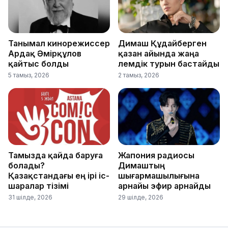
Танымал кинорежиссер
Димаш Құдайберген
Ардақ Әмірқұлов
қазан айында жаңа
қайтыс болды
әлемдік турын бастайды
5 тамыз, 2026
2 тамыз, 2026
Тамызда қайда баруға
Жапония радиосы
болады?
Димаштың
Қазақстандағы ең ірі іс-
шығармашылығына
шаралар тізімі
арнайы эфир арнайды
31 шілде, 2026
29 шілде, 2026