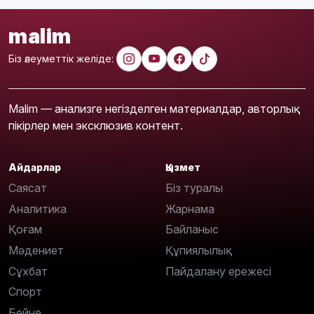
malim
Біз әлеуметтік желіде:
Malim — анализге негізделген материалдар, авторлық
пікірлер мен эксклюзив контент.
Айдарлар
Қызмет
Саясат
Біз туралы
Аналитика
Жарнама
Қоғам
Байланыс
Мәдениет
Құпиялылық
Сұхбат
Пайдалану ережесі
Спорт
Бейне