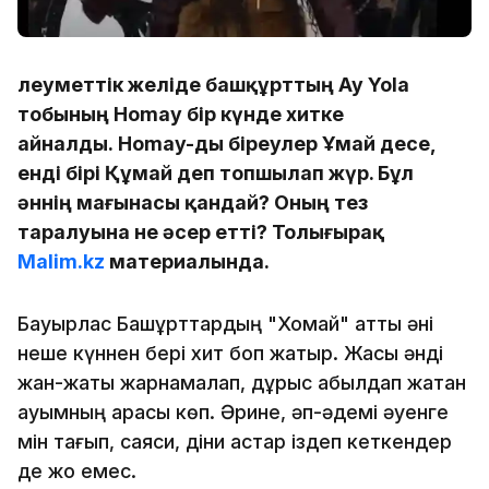
Әлеуметтік желіде башқұрттың Ay Yola
тобының Homay бір күнде хитке
айналды. Homay-ды біреулер Ұмай десе,
енді бірі Құмай деп топшылап жүр. Бұл
әннің мағынасы қандай? Оның тез
таралуына не әсер етті? Толығырақ
Malim.kz
материалында.
Бауырлас Башқұрттардың "Хомай" атты әні
неше күннен бері хит боп жатыр. Жақсы әнді
жан-жақты жарнамалап, дұрыс қабылдап жатқан
қауымның қарасы көп. Әрине, әп-әдемі әуенге
мін тағып, саяси, діни астар іздеп кеткендер
де жоқ емес.