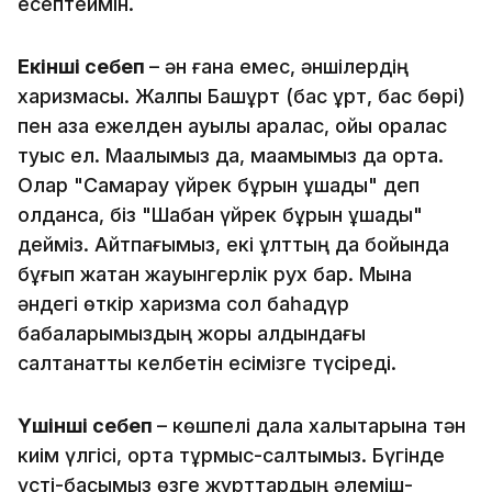
есептеймін.
Екінші себеп
– ән ғана емес, әншілердің
харизмасы. Жалпы Башқұрт (бас құрт, бас бөрі)
пен қазақ ежелден ауылы аралас, қойы қоралас
туыс ел. Мақалымыз да, мақамымыз да ортақ.
Олар "Самарқау үйрек бұрын ұшады" деп
қолданса, біз "Шабан үйрек бұрын ұшады"
дейміз. Айтпағымыз, екі ұлттың да бойында
бұғып жатқан жауынгерлік рух бар. Мына
әндегі өткір харизма сол баһадүр
бабаларымыздың жорық алдындағы
салтанатты келбетін есімізге түсіреді.
Үшінші себеп
– көшпелі дала халықтарына тән
киім үлгісі, ортақ тұрмыс-салтымыз. Бүгінде
үсті-басымыз өзге жұрттардың әлеміш-