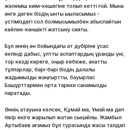
жәлеміш киім-кешегіне толып кетті ғой. Мына
әнге деген біздің ынтық ықыласымыз -
үстіміздегі сол болмысымызбен қабыспайтын
көйлек-көншікті жатсыну сияқты.
Бұл әннің өн бойындағы ат дүбіріне ұқсас
екпінді дабыс, ұлттық аспаптардың ұранды үні,
тор көзді кереге, қоңыр кебеже, қанатты
тұлпарлар, бәрі-бәрі біздің далалық
жадымызды жаңғыртты, бауырлас
Башқұрттармен ортақ тарихи санамызды
парақтады.
Әннің атауына келсек, Құмай ма, Ұмай ма деп
пікір екіге жарылып жатқан сыңайлы. Жамбыл
Артықбаев ағамыз бұл турасында жақсы талдап