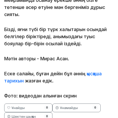
мейрамында осынау ерекше әннің бізге
төтенше әсер етуіне мән бергеніміз дұрыс
сияқты.
Бізді, яғни түбі бір түрк халықтарын осындай
белгілер біріктіреді, қанымыздағы туыс
бояулар бір-бірін осылай іздейді.
Мәтін авторы - Мирас Асан.
Еске салайық, бұған дейін бұл әннің
қысқаша
тарихын
жазған едік.
Фото: видеодан алынған скрин
🤍 Ұнайды
😞 Ұнамайды
0
0
😡 Шектен шыққан
0