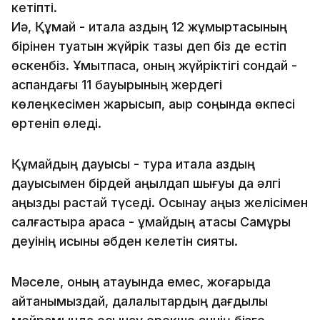
кетіпті.
Иә, Құмай - итала қаздың 12 жұмыртқасының
бірінен туатын жүйрік тазы деп біз де естіп
өскенбіз. Ұмытпасақ, оның жүйріктігі сондай -
аспандағы 11 бауырының жердегі
көлеңкесімен жарысып, ақыр соңында өкпесі
өртеніп өледі.
Құмайдың дауысы - тура итала қаздың
дауысымен бірдей қаңқылдап шығуы да әлгі
аңызды растай түседі. Осынау аңыз желісімен
салғастыра қарасақ - құмайдың атасы Самұрық
деуінің қисыны әбден келетін сияқты.
Мәселе, оның атауында емес, жоғарыда
айтқанымыздай, далалықтардың дағдылы