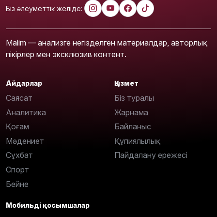
Біз әлеуметтік желіде:
Malim — анализге негізделген материалдар, авторлық
пікірлер мен эксклюзив контент.
Айдарлар
Қызмет
Саясат
Біз туралы
Аналитика
Жарнама
Қоғам
Байланыс
Мәдениет
Құпиялылық
Сұхбат
Пайдалану ережесі
Спорт
Бейне
Мобильді қосымшалар