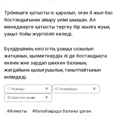
Тәрбиешіге қатысты іс қаралып, оған 4 жыл бас
бостандығынан айыру үкімі шыққан. Ал
менеджерге қатысты тергеу бір жылға жуық
уақыт бойы жүргізіліп келеді.
Бүлдіршіннің әкесі істің ұзаққа созылып
жатқанын, қызметкердің әлі де бостандықта
екенін және зардап шеккен баланың
жағдайына қызығушылық танытпайтынын
мәлімдеді.
🤍 Ұнайды
😞 Ұнамайды
0
0
😡 Шектен шыққан
0
#Алматы
#балабақшада баланы ұрған