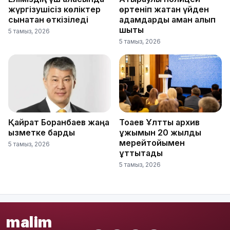
жүргізушісіз көліктер
өртеніп жатқан үйден
сынақтан өткізіледі
адамдарды аман алып
шықты
5 тамыз, 2026
5 тамыз, 2026
Қайрат Боранбаев жаңа
Тоқаев Ұлттық архив
қызметке барды
ұжымын 20 жылдық
мерейтойымен
5 тамыз, 2026
құттықтады
5 тамыз, 2026
malim