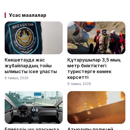
Ұқсас мақалалар
Көкшетауда жас
Құтқарушылар 3,5 мың
жұбайлардың тойы
метр биіктіктегі
қылмыстық іске ұласты
туристерге көмек
көрсетті
6 тамыз, 2026
6 тамыз, 2026
Еліміздің үш қаласында
Атыраулық полицей