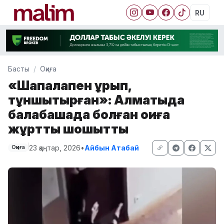
RU
Басты
Оқиға
«Шапалақпен ұрып,
тұншықтырған»: Алматыда
балабақшада болған оқиға
жұртты шошытты
23 қаңтар, 2026
•
Айбын Атабай
Оқиға