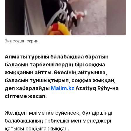
Видеодан скрин
Алматы тұрғыны балабақшаға баратын
баласын тәрбиешілердің бірі соққыға
жыққанын айтты. Әкесінің айтуынша,
баласын тұншықтырып, соққыға жыққан,
деп хабарлайды
Malim.kz
Azattyq Rýhy-на
сілтеме жасап.
Желідегі мәліметке сүйенсек, бүлдіршінді
балабақшаның тәрбиешісі мен менеджері
қатысы соққыға жыққан.