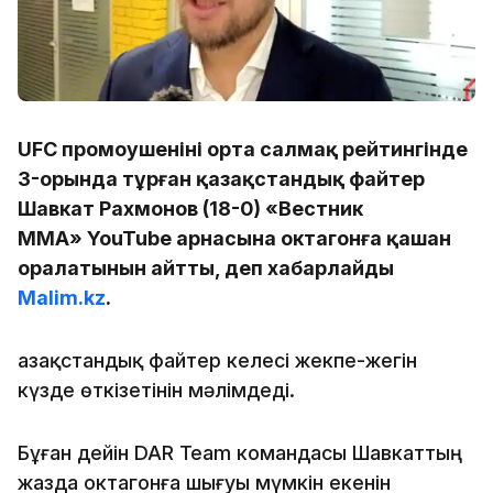
UFC промоушенінің орта салмақ рейтингінде
3-орында тұрған қазақстандық файтер
Шавкат Рахмонов (18-0) «Вестник
ММА» YouTube арнасына октагонға қашан
оралатынын айтты, деп хабарлайды
Malim.kz
.
Қазақстандық файтер келесі жекпе-жегін
күзде өткізетінін мәлімдеді.
Бұған дейін DAR Team командасы Шавкаттың
жазда октагонға шығуы мүмкін екенін