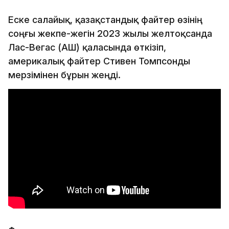
Еске салайық, қазақстандық файтер өзінің
соңғы жекпе-жегін 2023 жылы желтоқсанда
Лас-Вегас (АҚШ) қаласында өткізіп,
америкалық файтер Стивен Томпсонды
мерзімінен бұрын жеңді.