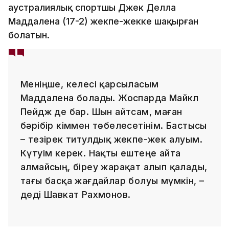
аустралиялық спортшы Джек Делла
Маддалена (17-2) жекпе-жекке шақырған
болатын.
Меніңше, келесі қарсыласым
Маддалена болады. Жоспарда Майкл
Пейдж де бар. Шын айтсам, маған
бәрібір кіммен төбелесетінім. Бастысы
– тезірек титулдық жекпе-жек алуым.
Күтуім керек. Нақты ештеңе айта
алмайсың, біреу жарақат алып қалады,
тағы басқа жағдайлар болуы мүмкін, –
деді Шавкат Рахмонов.