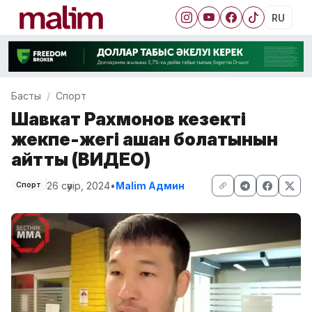
RU
Басты
Спорт
Шавкат Рахмонов кезекті
жекпе-жегі қашан болатынын
айтты (ВИДЕО)
26 сәуір, 2024
•
Malim Админ
Спорт