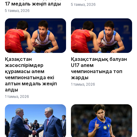
17 медаль жеңіп алды
5 тамыз, 2026
5 тамыз, 2026
Қазақстан
Қазақстандық балуан
жасөспірімдер
U17 әлем
құрамасы әлем
чемпионатында топ
чемпионатында екі
жарды
алтын медаль жеңіп
1 тамыз, 2026
алды
1 тамыз, 2026