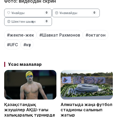
Фото: видеодан скрин
🤍 Ұнайды
😞 Ұнамайды
0
0
😡 Шектен шыққан
0
#жекпе-жек
#Шавкат Рахмонов
#октагон
#UFC
#күз
Ұқсас мақалалар
Қазақстандық
Алматыда жаңа футбол
жүзушілер АҚШ-тағы
стадионы салынып
халықаралық турнирде
жатыр