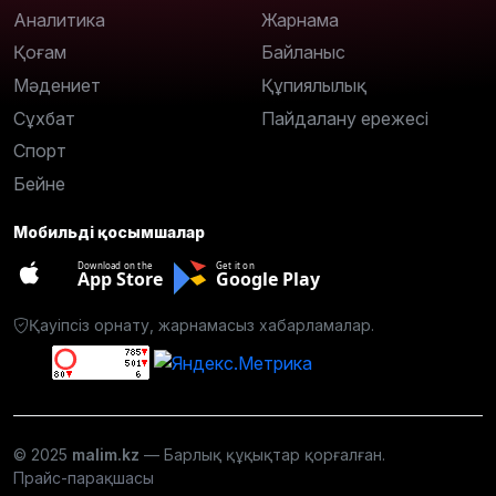
Аналитика
Жарнама
Қоғам
Байланыс
Мәдениет
Құпиялылық
Сұхбат
Пайдалану ережесі
Спорт
Бейне
Мобильді қосымшалар
Download on the
Get it on
App Store
Google Play
Қауіпсіз орнату, жарнамасыз хабарламалар.
© 2025
malim.kz
— Барлық құқықтар қорғалған.
Прайс-парақшасы