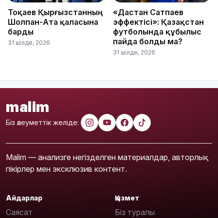
Тоқаев Қырғызстанның
«Дастан Сатпаев
Шолпан-Ата қаласына
эффектісі»: Қазақстан
барды
футболында құбылыс
пайда болды ма?
31 шілде, 2026
31 шілде, 2026
malim
Біз әлеуметтік желіде:
Malim — анализге негізделген материалдар, авторлық
пікірлер мен эксклюзив контент.
Айдарлар
Қызмет
Саясат
Біз туралы