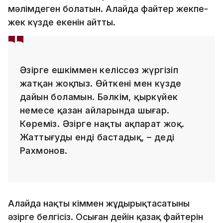
мәлімдеген болатын. Алайда файтер жекпе-
жек күзде екенін айтты.
Әзірге ешкіммен келіссөз жүргізіп
жатқан жоқпыз. Өйткені мен күзде
дайын боламын. Бәлкім, қыркүйек
немесе қазан айларында шығар.
Көреміз. Әзірге нақты ақпарат жоқ.
Жаттығуды енді бастадық, – деді
Рахмонов.
Алайда нақты кіммен жұдырықтасатыны
әзірге белгісіз. Осыған дейін қазақ файтерін