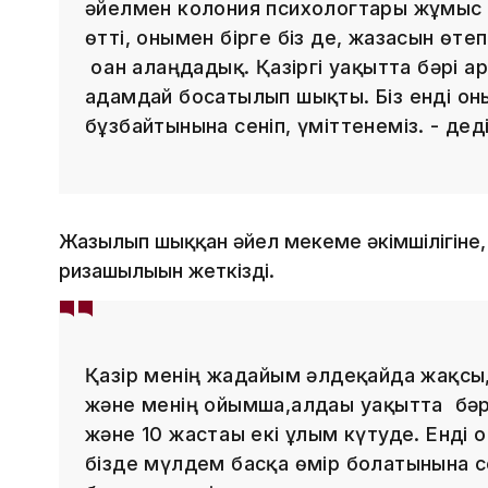
әйелмен колония психологтары жұмыс і
өтті, онымен бірге біз де, жазасын өте
оған алаңдадық. Қазіргі уақытта бәрі 
адамдай босатылып шықты. Біз енді о
бұзбайтынына сеніп, үміттенеміз. - де
Жазылып шыққан әйел мекеме әкімшілігіне,
ризашылығын жеткізді.
Қазір менің жағдайым әлдеқайда жақсы
және менің ойымша,алдағы уақытта бәр
және 10 жастағы екі ұлым күтуде. Енд
бізде мүлдем басқа өмір болатынына се