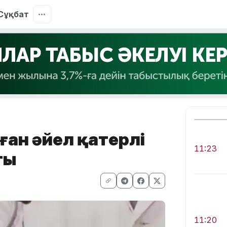
Сұқбат
ған әйел қатерлі
11:23
ты
11:20