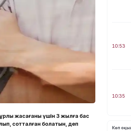
10:53
10:35
ұрлық жасағаны үшін 3 жылға бас
ып, сотталған болатын, деп
Көп оқ