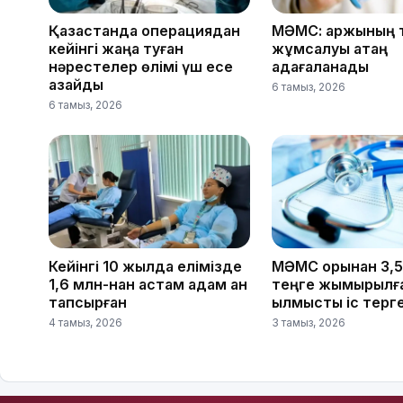
Қазақстанда операциядан
МӘМС: қаржының 
кейінгі жаңа туған
жұмсалуы қатаң
нәрестелер өлімі үш есе
қадағаланады
азайды
6 тамыз, 2026
6 тамыз, 2026
Кейінгі 10 жылда елімізде
МӘМС қорынан 3,
1,6 млн-нан астам адам қан
теңге жымқырылға
тапсырған
қылмыстық іс тер
4 тамыз, 2026
3 тамыз, 2026