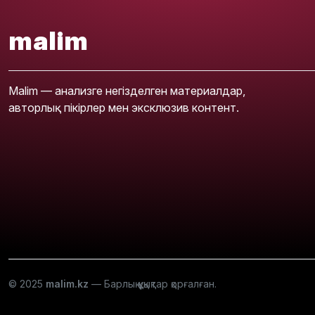
malim
Malim — анализге негізделген материалдар,
авторлық пікірлер мен эксклюзив контент.
© 2025
malim.kz
— Барлық құқықтар қорғалған.