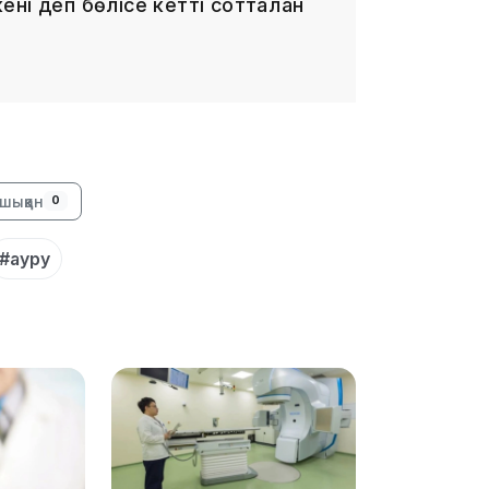
ні деп бөлісе кетті сотталған
09:03
шыққан
0
08:42
#ауру
08:25