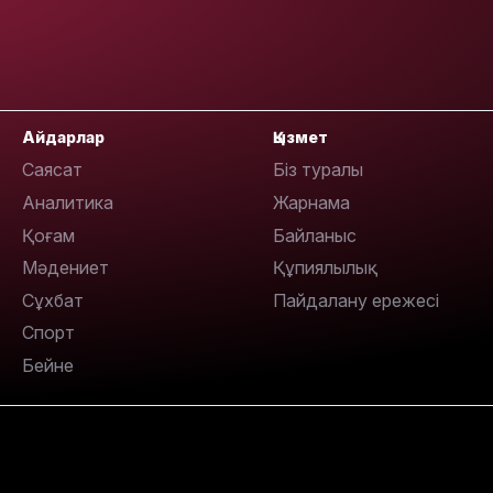
21:46
Айдарлар
Қызмет
Саясат
Біз туралы
Аналитика
Жарнама
Қоғам
Байланыс
Мәдениет
Құпиялылық
19:46
Сұхбат
Пайдалану ережесі
Спорт
Бейне
19:36