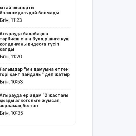
жойқын
Қытай экспорты
тайфун:
болжамдағыдай болмады
жүздеген
Бүгін, 11:23
рейс
тоқтатылды
Атырауда балабақша
тәрбиешісінің бүлдіршінге күш
Испанияның
қолданғаны видеоға түсіп
Сеута
қалды
қаласына
Бүгін, 11:20
өтуге
әрекеттенген
Ғалымдар "ми дамуына еттен
100-ге жуық
гөрі қант пайдалы" деп жатыр
мигрант
Бүгін, 10:53
қаза тапты
14
Атырауда ер адам 12 жастағы
қызды алкогольге жұмсап,
қыркүйектен
зорламақ болған
бастап
Бүгін, 10:35
тұрғын үй
кезегіне
тұру
тәртібі