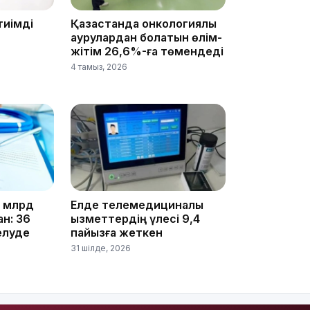
08:22
тиімді
Қазақстанда онкологиялық
аурулардан болатын өлім-
жітім 26,6%-ға төмендеді
07:07
4 тамыз, 2026
23:23
5 млрд
Елде телемедициналық
н: 36
қызметтердің үлесі 9,4
гелуде
пайызға жеткен
31 шілде, 2026
22:45