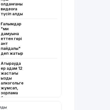
қолданғаны
видеоға
түсіп қалды
Ғалымдар
"ми
дамуына
еттен гөрі
қант
пайдалы"
деп жатыр
Атырауда
ер адам 12
жастағы
қызды
алкогольге
жұмсап,
зорламақ
болған
ылды
Жапонияда