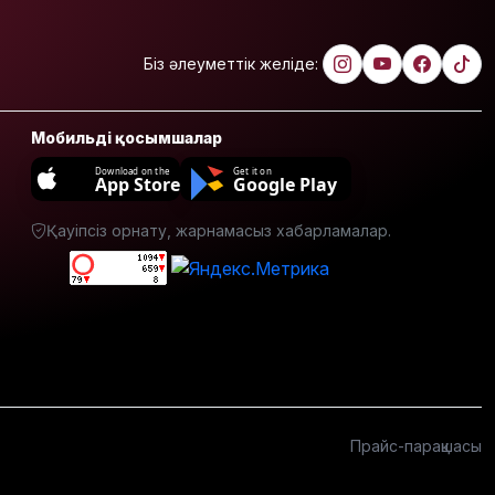
Көкшетауда
жас
жұбайлардың
Біз әлеуметтік желіде:
тойы
қылмыстық
іске
Мобильді қосымшалар
ұласты
Download on the
Get it on
App Store
Google Play
АҚШ-тағы
2028
Қауіпсіз орнату, жарнамасыз хабарламалар.
жылғы
сайлау:
Трамп
Вэнске
басымдық
бере
бастады
Онлайн-
казиноны
Прайс-парақшасы
жарнамалаған
Қайсар