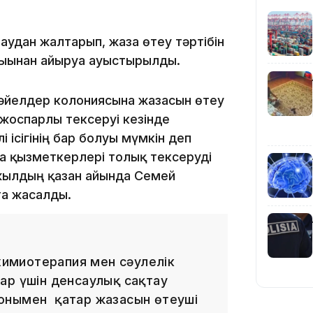
10:25
аудан жалтарып, жаза өтеу тәртібін
дығынан айыруға ауыстырылды.
әйелдер колониясына жазасын өтеу
жоспарлы тексеруі кезінде
 ісігінің бар болуы мүмкін деп
10:05
на қызметкерлері толық тексеруді
 жылдың қазан айында Семей
та жасалды.
 химиотерапия мен сәулелік
ар үшін денсаулық сақтау
09:53
онымен қатар жазасын өтеуші