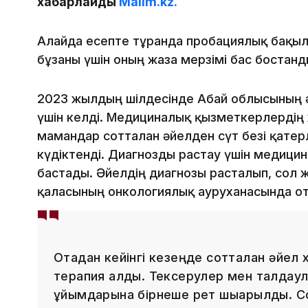
хабарлайды
Malim.kz.
Алайда есепте тұрғанда пробациялық бақыл
бұзғаны үшін оның жаза мерзімі бас бостан
2023 жылдың шілдесінде Абай облысының 
үшін келді. Медициналық қызметкерлердің 
мамандар сотталған әйелден сүт безі қатерлі
күдіктенді. Диагнозды растау үшін медици
бастады. Әйелдің диагнозы расталып, сол
қаласының онкологиялық ауруханасында о
Отадан кейінгі кезеңде сотталған әйел
терапия алды. Тексерулер мен талдаул
ұйымдарына бірнеше рет шығарылды. С