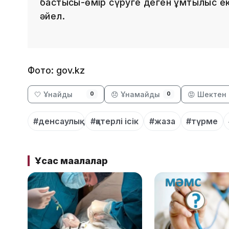
бастысы-өмір сүруге деген ұмтылыс еке
әйел.
Фото: gov.kz
🤍 Ұнайды
😞 Ұнамайды
😡 Шектен 
0
0
#денсаулық
#қатерлі ісік
#жаза
#түрме
Ұқсас мақалалар