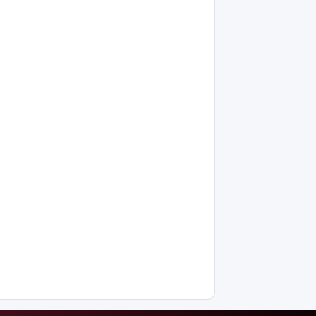
бағамы
жарияланды
Тарихқа
мәлім 7
тамыз
Қазақстанда
операциядан
кейінгі
жаңа туған
нәрестелер
өлімі үш
есе азайды
Ақтөбеде
майонез
банкаларына
жасырылған
телефон
тәркіленді