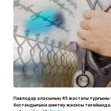
Павлодар қаласының 45 жастағы тұрғыны 
бостандығына шектеу жазасы тағайындал