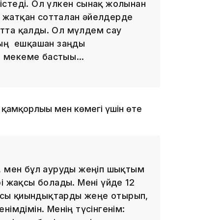
стеді. Ол үлкен сынақ жолынан
п жатқан сотталған әйелдерде
артта қалды. Ол мүлдем сау
ның ешқашан заңды
ді мекеме бастығы…
09:40
 қамқорлығы мен көмегі үшін өте
09:40
, мен бұл ауруды жеңіп шықтым
і жақсы болады. Мені үйде 12
і осы қиындықтарды жеңе отырып,
німдімін. Менің түсінгенім: