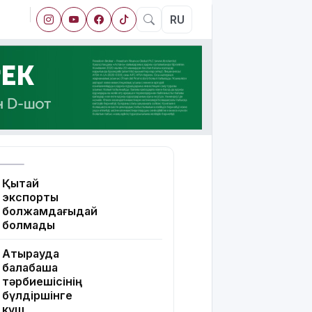
RU
Қытай
экспорты
болжамдағыдай
болмады
Атырауда
балабақша
тәрбиешісінің
бүлдіршінге
күш