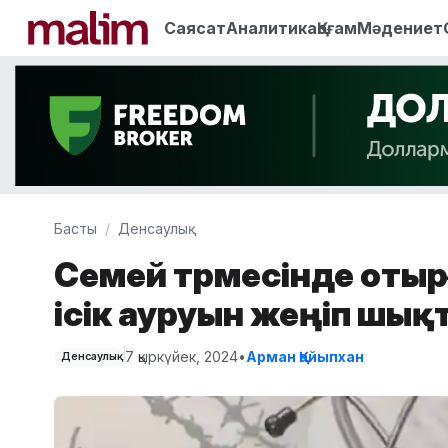
Саясат
Аналитика
Қоғам
Мәдениет
Басты
Денсаулық
Семей түрмесінде отыр
ісік ауруын жеңіп шық
7 қыркүйек, 2024
•
Арман Қайыпхан
Денсаулық