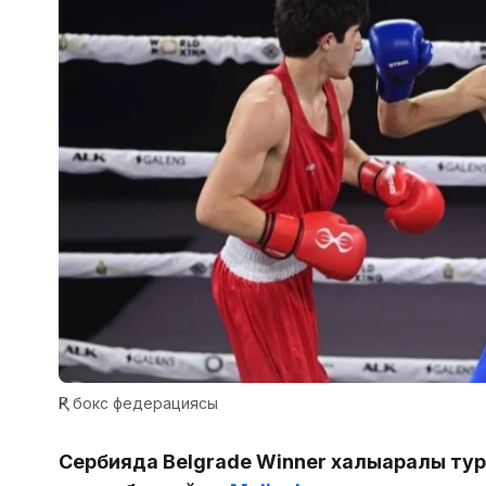
ҚР бокс федерациясы
Сербияда Belgrade Winner халықаралық тур