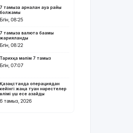
тойы
7 тамызға арналған ауа райы
қылмыстық
болжамы
іске
Бүгін, 08:25
ұласты
7 тамызға валюта бағамы
АҚШ-тағы
жарияланды
2028
Бүгін, 08:22
жылғы
сайлау:
Трамп
Тарихқа мәлім 7 тамыз
Вэнске
Бүгін, 07:07
басымдық
бере
бастады
Қазақстанда операциядан
кейінгі жаңа туған нәрестелер
Онлайн-
өлімі үш есе азайды
казиноны
6 тамыз, 2026
жарнамалаған
Қайсар
Хамза 7
жылға
сотталуы