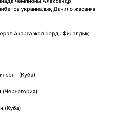
мпиада чемпионы Александр
ғанбетов украиналық Данило жасанға
Берат Акарға жол берді. Финалдық
19:10
инсент (Куба)
19:09
ч (Черногория)
н (Куба)