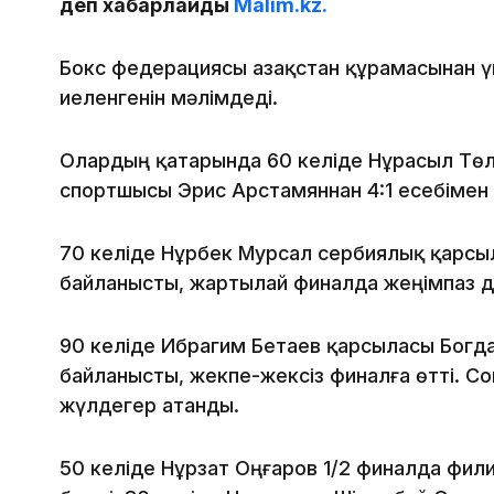
деп хабарлайды
Malim.kz.
Бокс федерациясы Қазақстан құрамасынан 
иеленгенін мәлімдеді.
Олардың қатарында 60 келіде Нұрасыл Тө
спортшысы Эрис Арстамяннан 4:1 есебімен 
70 келіде Нұрбек Мурсал сербиялық қарсы
байланысты, жартылай финалда жеңімпаз д
90 келіде Ибрагим Бетаев қарсыласы Богд
байланысты, жекпе-жексіз финалға өтті. С
жүлдегер атанды.
50 келіде Нұрзат Оңғаров 1/2 финалда фил