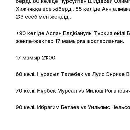
берді. 80 келіде Нұрсұлтан Шілдебай Оли
Хижнякқа есе жіберді. 85 келіде Аян Қалма
2:3 есебімен жеңілді.
+90 келіде Аслан Елдібайұлы Түркия өкілі 
жекпе-жектер 17 мамырға жоспарланған.
17 мамыр 21:00
60 келі. Нұрасыл Төлебек vs Луис Энрике В
70 келі. Нұрбек Мурсал vs Милош Роганови
90 келі. Ибрагим Бетаев vs Уильямс Нельсо