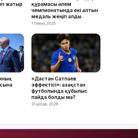
17:17
ып жатыр
құрамасы әлем
чемпионатында екі алтын
медаль жеңіп алды
1 тамыз, 2026
16:37
анның
«Дастан Сатпаев
асына
эффектісі»: Қазақстан
футболында құбылыс
пайда болды ма?
16:01
31 шілде, 2026