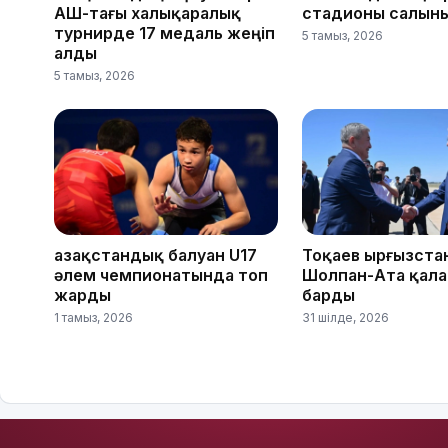
АҚШ-тағы халықаралық
стадионы салын
турнирде 17 медаль жеңіп
5 тамыз, 2026
алды
5 тамыз, 2026
Қазақстандық балуан U17
Тоқаев Қырғызст
әлем чемпионатында топ
Шолпан-Ата қал
жарды
барды
1 тамыз, 2026
31 шілде, 2026