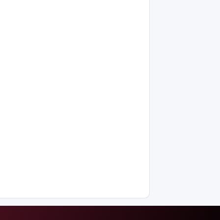
пен
кедергісіз
саудаға
басымдық
беріледі
Қосшылық
тұрғын
«емшіге» 9
млн
теңгеге
жуық ақша
аударған
Ең жоғары
жалақыдан
үміткер
кім?
Электросамокат,
велосипед
немесе