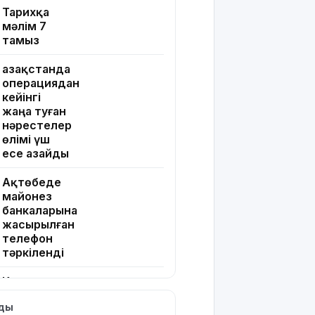
Тарихқа
мәлім 7
тамыз
Қазақстанда
операциядан
кейінгі
жаңа туған
нәрестелер
өлімі үш
есе азайды
Ақтөбеде
майонез
банкаларына
жасырылған
телефон
тәркіленді
Көкшетауда
жас
лды
жұбайлардың