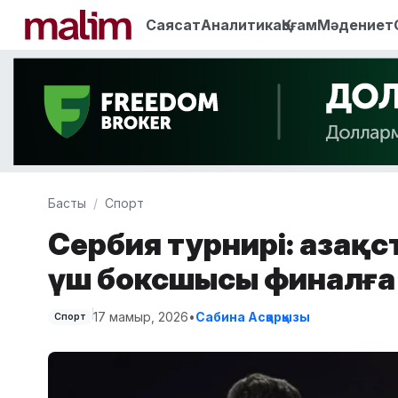
Саясат
Аналитика
Қоғам
Мәдениет
Басты
Спорт
Сербия турнирі: Қаза
үш боксшысы финалға
17 мамыр, 2026
•
Сабина Асқарқызы
Спорт