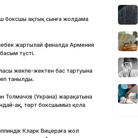
21:46
үш боксшы ақтық сынға жолдама
лебек жартылай финалда Армения
басым түсті.
19:46
ласы жекпе-жектен бас тартуына
еп танылды.
ан Толмачов (Украна) жарақатына
ондай-ақ, төрт боксшымыз қола
19:36
иппиндік Кларк Вицераға жол