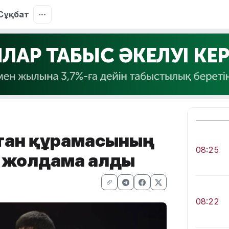
Сұқбат
қстан құрамасының
08:25
 жолдама алды
08:22