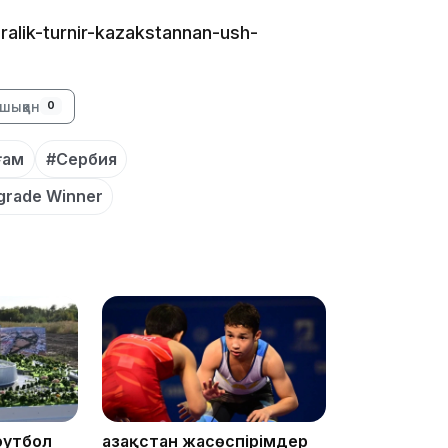
18:50
ralik-turnir-kazakstannan-ush-
шыққан
0
ғам
#Сербия
grade Winner
17:33
футбол
Қазақстан жасөспірімдер