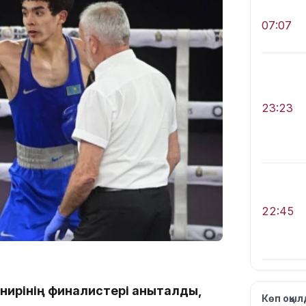
07:07
23:23
22:45
нирінің финалистері анықталды,
Көп оқы