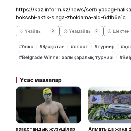
https://kaz.inform.kz/news/serbiyadagi-halika
boksshi-aktik-singa-zholdama-ald-641b6e1c
🤍 Ұнайды
😞 Ұнамайды
😡 Шектен 
0
0
#бокс
#Қазақстан
#спорт
#турнир
#қо
#Belgrade Winner халықаралық турнирі
#Bel
Ұқсас мақалалар
Қазақстандық жүзушілер
Алматыда жаңа 