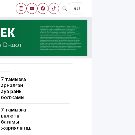
RU
7 тамызға
арналған
ауа райы
болжамы
7 тамызға
валюта
бағамы
жарияланды