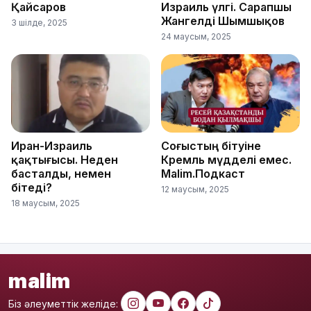
Қайсаров
Израиль үлгі. Сарапшы
Жангелді Шымшықов
3 шілде, 2025
24 маусым, 2025
Иран-Израиль
Соғыстың бітуіне
қақтығысы. Неден
Кремль мүдделі емес.
басталды, немен
Malim.Подкаст
бітеді?
12 маусым, 2025
18 маусым, 2025
malim
Біз әлеуметтік желіде: