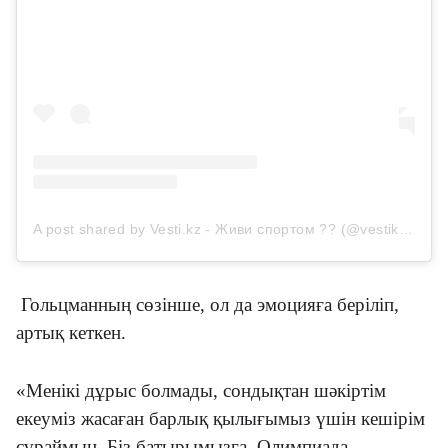
A post shared by Vesti.kz - Живи спортом ?? (@vestikzsport)
Гольцманның сөзінше, ол да эмоцияға беріліп,
артық кеткен.
«Менікі дұрыс болмады, сондықтан шәкіртім
екеуміз жасаған барлық қылығымыз үшін кешірім
сұраймын. Біз батырымызға, Олимпиада