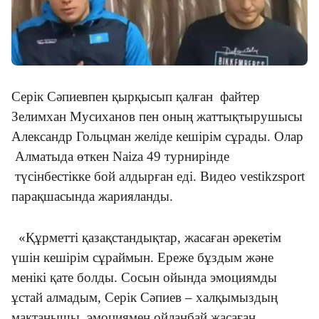
Серік Сәпиевпен қырқысып қалған файтер
Зелимхан Мусиханов пен оның жаттықтырушысы
Александр Гольцман желіде кешірім сұрады. Олар
Алматыда өткен Naiza 49 турнирінде
түсінбестікке бой алдырған еді. Видео vestikzsport
парақшасында жарияланды.
«Құрметті қазақстандықтар, жасаған әрекетім
үшін кешірім сұраймын. Ереже бұздым және
менікі қате болды. Сосын ойында эмоциямды
ұстай алмадым, Серік Сәпиев – халқымыздың
мақтанышы, эмоциямен ойланбай жасаған