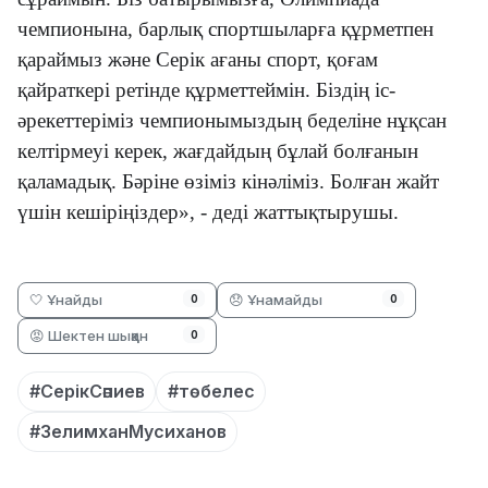
чемпионына, барлық спортшыларға құрметпен
қараймыз және Серік ағаны спорт, қоғам
қайраткері ретінде құрметтеймін. Біздің іс-
әрекеттеріміз чемпионымыздың беделіне нұқсан
келтірмеуі керек, жағдайдың бұлай болғанын
қаламадық. Бәріне өзіміз кінәліміз. Болған жайт
үшін кешіріңіздер», - деді жаттықтырушы.
🤍 Ұнайды
😞 Ұнамайды
0
0
😡 Шектен шыққан
0
#СерікСәпиев
#төбелес
#ЗелимханМусиханов