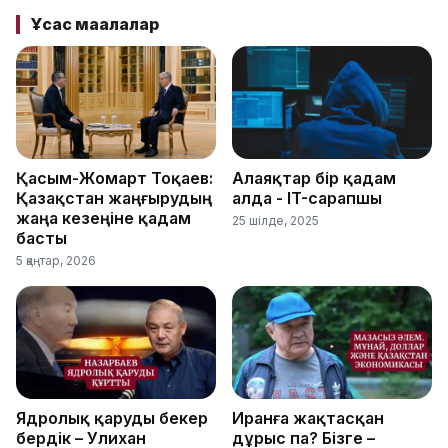
Ұқсас мақалалар
Қасым-Жомарт Тоқаев:
Алаяқтар бір қадам
Қазақстан жаңғырудың
алда - IT-сарапшы
жаңа кезеңіне қадам
25 шілде, 2025
басты
5 қаңтар, 2026
Ядролық қаруды бекер
Иранға жақтасқан
бердік – Уәлихан
дұрыс па? Бізге –