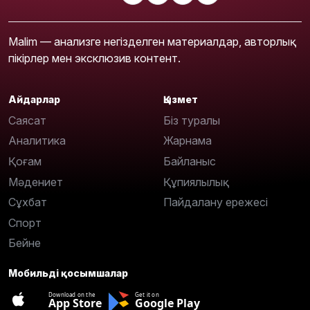
Malim — анализге негізделген материалдар, авторлық
пікірлер мен эксклюзив контент.
Айдарлар
Қызмет
Саясат
Біз туралы
Аналитика
Жарнама
Қоғам
Байланыс
Мәдениет
Құпиялылық
Сұхбат
Пайдалану ережесі
Спорт
Бейне
Мобильді қосымшалар
Download on the
Get it on
App Store
Google Play