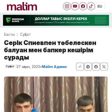
RU
Басты
Сұқбат
Серік Сәпиевпен төбелескен
балуан мен бапкер кешірім
сұрады
27 ақпан, 2023
•
Malim Админ
Сұқбат