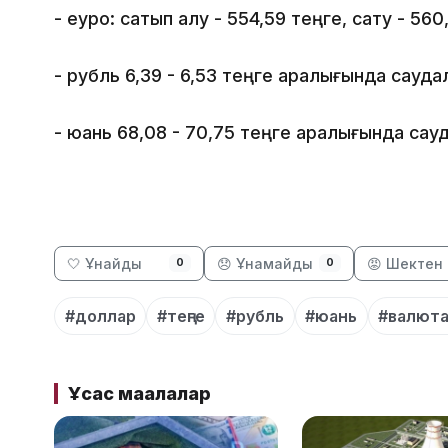
- еуро: сатып алу - 554,59 теңге, сату - 560
- рубль 6,39 - 6,53 теңге аралығында сауда
- юань 68,08 - 70,75 теңге аралығында сау
🤍 Ұнайды
😞 Ұнамайды
😡 Шектен 
0
0
#доллар
#теңге
#рубль
#юань
#валюта
Ұқсас мақалалар