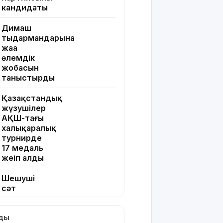
кандидаты
Димаш
тыңдармандарына
жаңа
әлемдік
жобасын
таныстырды
Қазақстандық
жүзушілер
АҚШ-тағы
халықаралық
турнирде
17 медаль
жеңіп алды
Шешуші
сәт
жақындады:
Грант
лды
иегерлерінің