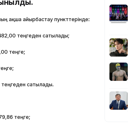
сынылды.
аның ақша айырбастау пункттерінде:
482,00 теңгеден сатылады;
20:16
,00 теңге;
теңге;
8 теңгеден сатылады.
19:21
79,86 теңге;