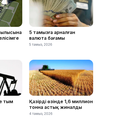
рылысына
5 тамызға арналған
18:25
елісімге
валюта бағамы
5 тамыз, 2026
18:10
де тым
Қазірдің өзінде 1,6 миллион
тонна астық жиналды
4 тамыз, 2026