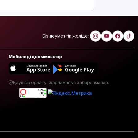
жатқан
үйден
адамдарды
аман алып
шықты
Біз әлеуметтік желіде:
Бейнебақылау
камераларына
қойылатын
Мобильді қосымшалар
талаптар
өзгереді
Download on the
Get it on
App Store
Google Play
Доллар
Қауіпсіз орнату, жарнамасыз хабарламалар.
құны 470
теңгеден
төмен
түсті
Тоқаев
«Бәйтерек»
холдингінің
даму