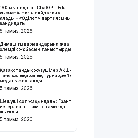
тізімі 7
160 мың педагог ChatGPT Edu
тамызда
қызметін тегін пайдалана
шығады
алады – «Әділет» партиясының
кандидаты
2 млрд
5 тамыз, 2026
теңгенің
несиелік
Димаш тыңдармандарына жаңа
алаяқтығы:
әлемдік жобасын таныстырды
21 адамға
5 тамыз, 2026
түрме
жазасы
Қазақстандық жүзушілер АҚШ-
кесілді
тағы халықаралық турнирде 17
медаль жеңіп алды
Білім беру
5 тамыз, 2026
ұйымдарының
жаңа оқу
Шешуші сәт жақындады: Грант
жылы мен
иегерлерінің тізімі 7 тамызда
жылыту
шығады
маусымына
5 тамыз, 2026
дайындығы
ШҚО
әкімінің жіті