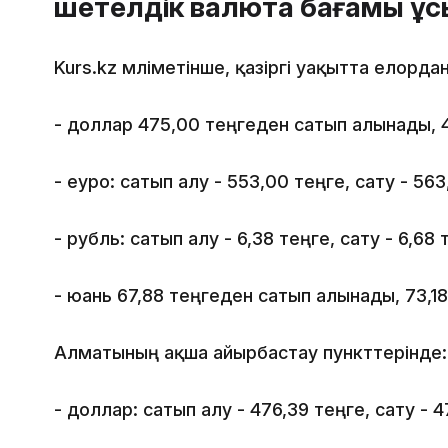
шетелдік валюта бағамы ұ
Kurs.kz мәліметінше, қазіргі уақытта елорд
- доллар 475,00 теңгеден сатып алынады, 
- еуро: сатып алу - 553,00 теңге, сату - 563
- рубль: сатып алу - 6,38 теңге, сату - 6,68 
- юань 67,88 теңгеден сатып алынады, 73,1
Алматының ақша айырбастау пункттерінде:
- доллар: сатып алу - 476,39 теңге, сату - 4