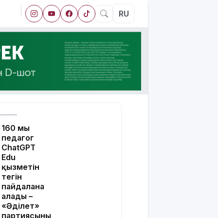
RU
160 мың
педагог
ChatGPT
Edu
қызметін
тегін
пайдалана
алады –
«Әділет»
партиясының