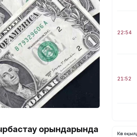
22:54
21:52
йырбастау орындарында
21:30
Көп оқы