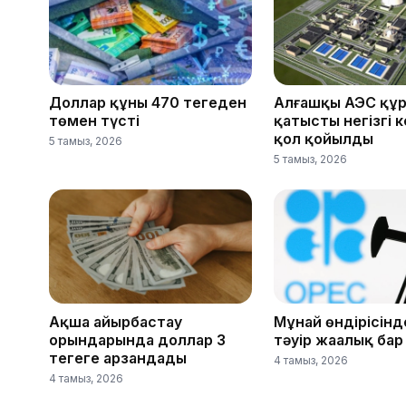
Доллар құны 470 теңгеден
Алғашқы АЭС құ
төмен түсті
қатысты негізгі к
қол қойылды
5 тамыз, 2026
5 тамыз, 2026
Ақша айырбастау
Мұнай өндірісін
орындарында доллар 3
тәуір жаңалық бар
теңгеге арзандады
4 тамыз, 2026
4 тамыз, 2026