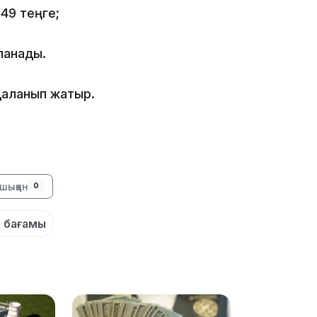
,49 теңге;
ланады.
18:41
даланып жатыр.
18:40
шыққан
0
 бағамы
18:35