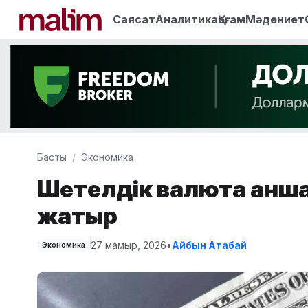
Саясат
Аналитика
Қоғам
Мәдениет
Басты
Экономика
Шетелдік валюта қанш
жатыр
27 мамыр, 2026
•
Айбын Атабай
Экономика