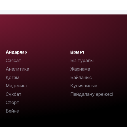
18:00
17:47
Айдарлар
Қызмет
Саясат
Біз туралы
Аналитика
Жарнама
Қоғам
Байланыс
17:30
Мәдениет
Құпиялылық
Сұхбат
Пайдалану ережесі
Спорт
Бейне
17:21