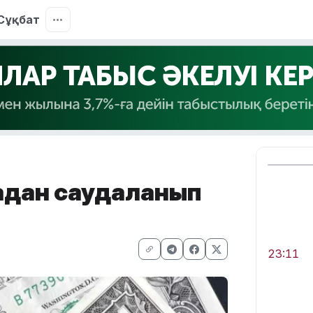
Сұқбат
адан саудаланып
23:11