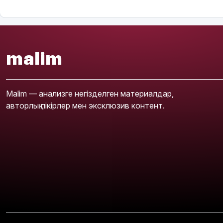
malim
Malim — анализге негізделген материалдар,
авторлық пікірлер мен эксклюзив контент.