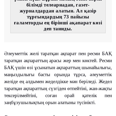
білімді телеарнадан, газет-
журналдардан алатын. Ал қазір
тұрғындардың 73 пайызы
ғаламторды ең бірінші ақапарат көзі
деп таниды.
Әлеуметтік желі таратқан ақпарат пен ресми БАҚ
таратқан ақпараттың арасы жер мен көктей. Ресми
БАҚ үшін өзі ұсынатын ақпараттың шынайылығы,
маңыздылығы басты орында тұрса, әлеуметтік
желіде ең алдымен жеделдікке мән беріледі. Жедел
таратқан ақпараттың сүзгіден өтпейтіні, жан-жақты
тексерілмейтіні, соған орай қателік пен
заңбұзушылықтың орын алатыны түсінікті.