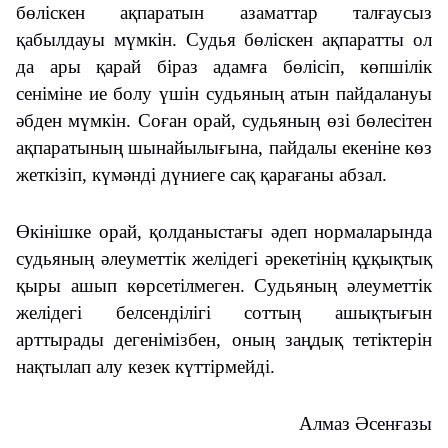
бөліскен ақпаратын азаматтар талғаусыз
қабылдауы мүмкін. Судья бөліскен ақпаратты ол
да ары қарай біраз адамға бөлісіп, көпшілік
сеніміне ие болу үшін судьяның атын пайдалануы
әбден мүмкін. Соған орай, судьяның өзі бөлесітен
ақпаратының шынайылығына, пайдалы екеніне көз
жеткізіп, күмәнді дүниеге сақ қарағаны абзал.
Өкінішке орай, қолданыстағы әдеп нормаларында
судьяның әлеуметтік желідегі әрекетінің құқықтық
қыры ашып көрсетілмеген. Судьяның әлеуметтік
желідегі белсенділігі соттың ашықтығын
арттырады дегенімізбен, оның заңдық тетіктерін
нақтылап алу кезек күттірмейді.
Алмаз Әсенғазы