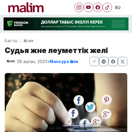
RU
Басты
Қоғам
Судья және әлеуметтік желі
28 ақпан, 2023
•
Мансура Әшім
Қоғам