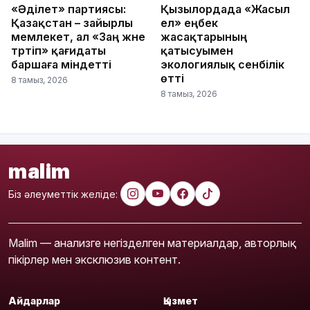
«Әділет» партиясы:
Қызылордада «Жасыл
Қазақстан – зайырлы
ел» еңбек
мемлекет, ал «Заң және
жасақтарының
тәртіп» қағидаты
қатысуымен
баршаға міндетті
экологиялық сенбілік
өтті
8 тамыз, 2026
8 тамыз, 2026
malim
Біз әлеуметтік желіде:
Malim — анализге негізделген материалдар, авторлық
пікірлер мен эксклюзив контент.
Айдарлар
Қызмет