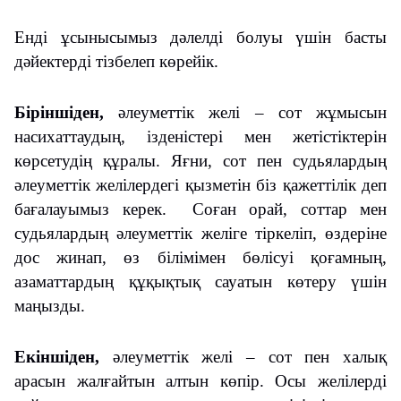
Енді ұсынысымыз дәлелді болуы үшін басты
дәйектерді тізбелеп көрейік.
Біріншіден,
әлеуметтік желі – сот жұмысын
насихаттаудың, ізденістері мен жетістіктерін
көрсетудің құралы. Яғни, сот пен судьялардың
әлеуметтік желілердегі қызметін біз қажеттілік деп
бағалауымыз керек. Соған орай, соттар мен
судьялардың әлеуметтік желіге тіркеліп, өздеріне
дос жинап, өз білімімен бөлісуі қоғамның,
азаматтардың құқықтық сауатын көтеру үшін
маңызды.
Екіншіден,
әлеуметтік желі – сот пен халық
арасын жалғайтын алтын көпір. Осы желілерді