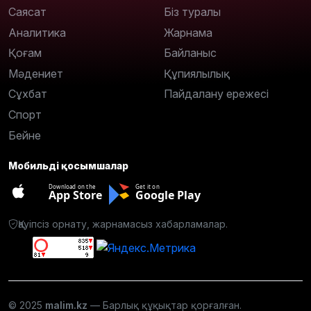
Саясат
Біз туралы
Аналитика
Жарнама
Қоғам
Байланыс
Мәдениет
Құпиялылық
Сұхбат
Пайдалану ережесі
Спорт
Бейне
Мобильді қосымшалар
Download on the
Get it on
App Store
Google Play
Қауіпсіз орнату, жарнамасыз хабарламалар.
© 2025
malim.kz
— Барлық құқықтар қорғалған.