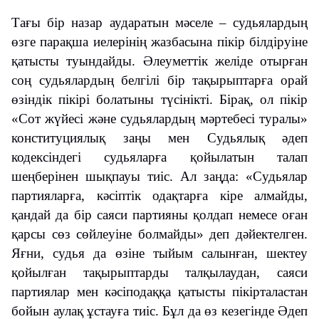
Тағы бір назар аударатын мәселе – судьялардың
өзге парақша иелерінің жазбасына пікір білдіруіне
қатысты туындайды. Әлеуметтік желіде отырған
соң судьялардың белгілі бір тақырыптарға орай
өзіндік пікірі болатыны түсінікті. Бірақ, ол пікір
«Сот жүйесі және судьялардың мәртебесі туралы»
конституциялық заңы мен Судьялық әдеп
кодексіндегі судьяларға қойылатын талап
шеңберінен шықпауы тиіс. Ал заңда: «Судьялар
партияларға, кәсiптiк одақтарға кiре алмайды,
қандай да бiр саяси партияны қолдап немесе оған
қарсы сөз сөйлеуiне болмайды» деп дәйектелген.
Яғни, судья да өзіне тыйым салынған, шектеу
қойылған тақырыптарды талқылаудан, саяси
партиялар мен кәсіподаққа қатысты пікірталастан
бойын аулақ ұстауға тиіс. Бұл да өз кезегінде Әдеп