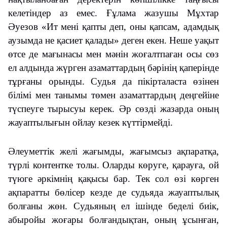
келетіндер аз емес. Ғұлама жазушы Мұхтар
Әуезов «Ит мені қапты деп, оны қапсам, адамдық
аузымда не қасиет қалады» деген екен. Неше уақыт
өтсе де мағынасы мен мәнін жоғалтпаған осы сөз
ел алдында жүрген азаматтардың бәрінің қаперінде
тұрғаны орынды. Судья да пікірталаста өзінен
білімі мен танымы төмен азаматтардың деңгейіне
түспеуге тырысуы керек. Әр сөзді жазарда оның
жауаптылығын ойлау кезек күттірмейді.
Әлеуметтік желі жағымды, жағымсыз ақпаратқа,
түрлі контентке толы. Оларды көруге, қарауға, ой
түюге әркімнің қақысы бар. Тек сол өзі көрген
ақпаратты бөлісер кезде де судьяда жауаптылық
болғаны жөн. Судьяның ел ішінде беделі биік,
абыройы жоғары болғандықтан, оның ұсынған,