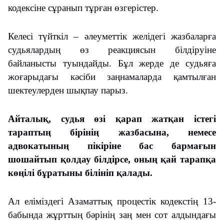
кодексіне сұранып тұрған өзгерістер.
Келесі түйткіл – әлеуметтік желідегі жазбаларға
судьялардың өз реакциясын білдіруіне
байланысты туындайды. Бұл жерде де судьяға
жоғарыдағы кәсіби заңнамаларда қамтылған
шектеулерден шықпау парыз.
Айталық, судья өзі қарап жатқан істегі
тараптың бірінің жазбасына, немесе
адвокатының пікіріне бас бармағын
шошайтып қолдау білдірсе, оның қай тарапқа
көңілі бұратыны білініп қалады.
Ал еліміздегі Азаматтық процестік кодекстің 13-
бабында жұрттың бәрінің заң мен сот алдындағы