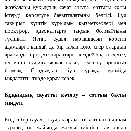
жазбалары құқықтық сауат ашуға, соттағы соны
істерді көрсетуге бағытталатыны белгілі. Бұл
тақырып күштік құрылым қызметкерлері мен
прокурор, адвокаттарға таңсық болмайтыны
түсінікті. Яғни, судья парақшасын көретін
адамдарға қандай да бір талап қою, егер олардың
арасында процесс тараптары кездейсоқ кездессе,
ол үшін судьяға жауаптылық белгілеу орынсыз
болмақ. Сондықтан, бұл сұраққа қалайда
ыждағатты түрде қарау керек.
Құқықтық сауатты көтеру – соттың басты
міндеті
Ендігі бір сауал – Судьялардың өз жазбасында кім
туралы, не жайында жазуы тиістігін де ашып