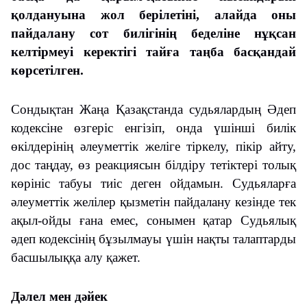
қолдануына жол берілетіні, алайда оны
пайдалану сот билігінің беделіне нұқсан
келтірмеуі керектігі тайға таңба басқандай
көрсетілген.
Сондықтан Жаңа Қазақстанда судьялардың Әдеп
кодексіне өзгеріс енгізіп, онда үшінші билік
өкілдерінің әлеуметтік желіге тіркелу, пікір айту,
дос таңдау, өз реакциясын білдіру тетіктері толық
көрініс табуы тиіс деген ойдамын. Судьяларға
әлеуметтік желілер қызметін пайдалану кезінде тек
ақыл-ойды ғана емес, сонымен қатар Судьялық
әдеп кодексінің бұзылмауы үшін нақты талаптарды
басшылыққа алу қажет.
Дәлел мен дәйек