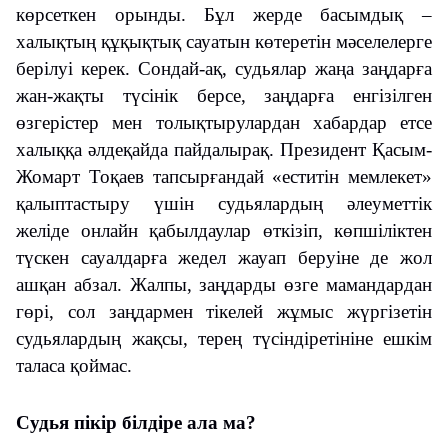
көрсеткен орынды. Бұл жерде басымдық –
халықтың құқықтық сауатын көтеретін мәселелерге
берілуі керек. Сондай-ақ, судьялар жаңа заңдарға
жан-жақты түсінік берсе, заңдарға енгізілген
өзгерістер мен толықтырулардан хабардар етсе
халыққа әлдеқайда пайдалырақ. Президент Қасым-
Жомарт Тоқаев тапсырғандай «еститін мемлекет»
қалыптастыру үшін судьялардың әлеуметтік
желіде онлайн қабылдаулар өткізіп, көпшіліктен
түскен сауалдарға жедел жауап беруіне де жол
ашқан абзал. Жалпы, заңдарды өзге мамандардан
гөрі, сол заңдармен тікелей жұмыс жүргізетін
судьялардың жақсы, терең түсіндіретініне ешкім
таласа қоймас.
Судья пікір білдіре ала ма?