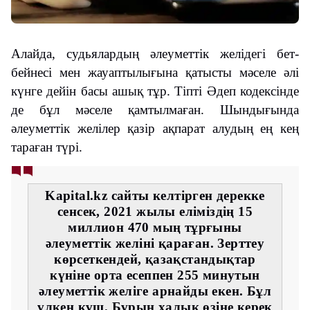
Алайда, судьялардың әлеуметтік желідегі бет-
бейнесі мен жауаптылығына қатысты мәселе әлі
күнге дейін басы ашық тұр. Тіпті Әдеп кодексінде
де бұл мәселе қамтылмаған. Шындығында
әлеуметтік желілер қазір ақпарат алудың ең кең
тараған түрі.
Kapital.kz сайты келтірген дерекке
сенсек, 2021 жылы еліміздің 15
миллион 470 мың тұрғыны
әлеуметтік желіні қараған. Зерттеу
көрсеткендей, қазақстандықтар
күніне орта есеппен 255 минутын
әлеуметтік желіге арнайды екен. Бұл
үлкен күш. Бұрын халық өзіне керек