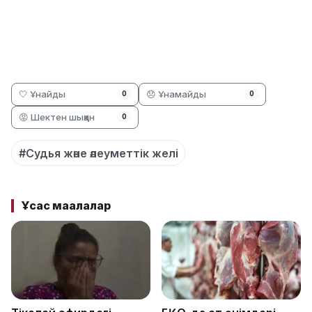
🤍 Ұнайды
😞 Ұнамайды
0
0
😡 Шектен шыққан
0
#Судья және әлеуметтік желі
Ұқсас мақалалар