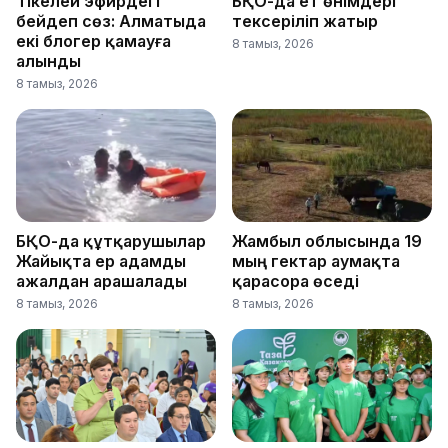
Тікелей эфирдегі
БҚО-да ет өнімдері
бейәдеп сөз: Алматыда
тексеріліп жатыр
екі блогер қамауға
8 тамыз, 2026
алынды
8 тамыз, 2026
БҚО-да құтқарушылар
Жамбыл облысында 19
Жайықта ер адамды
мың гектар аумақта
ажалдан арашалады
қарасора өседі
8 тамыз, 2026
8 тамыз, 2026