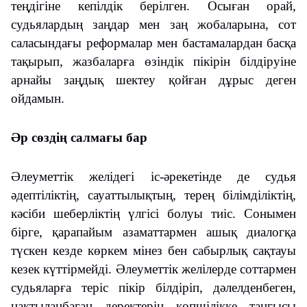
теңдігіне кепілдік берілген. Осыған орай,
судьялардың заңдар мен заң жобаларына, сот
саласындағы реформалар мен бастамалардан басқа
тақырып, жазбаларға өзіндік пікірін білдіруіне
арнайы заңдық шектеу қойған дұрыс деген
ойдамын.
Әр сөздің салмағы бар
Әлеуметтік желідегі іс-әрекетінде де судья
әдептіліктің, сауаттылықтың, терең білімділіктің,
кәсіби шеберліктің үлгісі болуы тиіс. Сонымен
бірге, қарапайым азаматтармен ашық диалогқа
түскен кезде көркем мінез бен сабырлық сақтауы
кезек күттірмейді. Әлеуметтік желілерде соттармен
судьяларға теріс пікір білдіріп, дәлелденбеген,
нақтыланбаған деректерін көпшілікке таңғысы