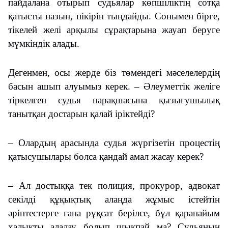
пайдалана отырып судьялар көпшіліктің сотқа
қатысты назын, пікірін тыңдайды. Сонымен бірге,
тікелей желі арқылы сұрақтарына жауап беруге
мүмкіндік алады.
Дегенмен, осы жерде біз төмендегі мәселелердің
басын ашып алуымыз керек.
– Әлеуметтік желіге
тіркелген судья парақшасына қызығушылық
танытқан достарын қалай іріктейді?
– Олардың арасында судья жүргізетін процестің
қатысушылары болса қандай амал жасау керек?
– Ал достыққа тек полиция, прокурор, адвокат
секілді құқықтық алаңда жұмыс істейтін
әріптестерге ғана рұқсат берілсе, бұл қарапайым
халықты алалау болып шықпай ма?
Судьяның