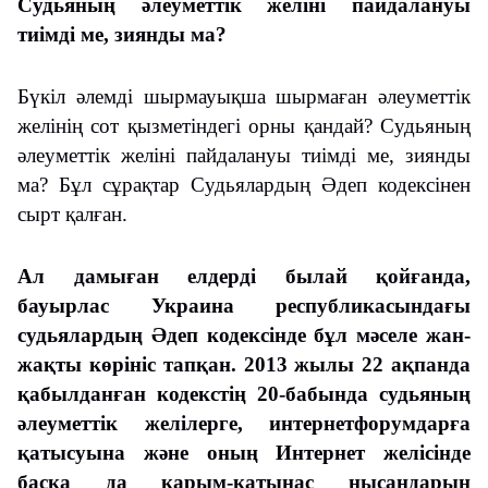
Судьяның әлеуметтік желіні пайдалануы
тиімді ме, зиянды ма?
Бүкіл әлемді шырмауықша шырмаған әлеуметтік
желінің сот қызметіндегі орны қандай? Судьяның
әлеуметтік желіні пайдалануы тиімді ме, зиянды
ма? Бұл сұрақтар Судьялардың Әдеп кодексінен
сырт қалған.
Ал дамыған елдерді былай қойғанда,
бауырлас Украина республикасындағы
судьялардың Әдеп кодексінде бұл мәселе жан-
жақты көрініс тапқан. 2013 жылы 22 ақпанда
қабылданған кодекстің 20-бабында судьяның
әлеуметтік желілерге, интернетфорумдарға
қатысуына және оның Интернет желісінде
басқа да қарым-қатынас нысандарын