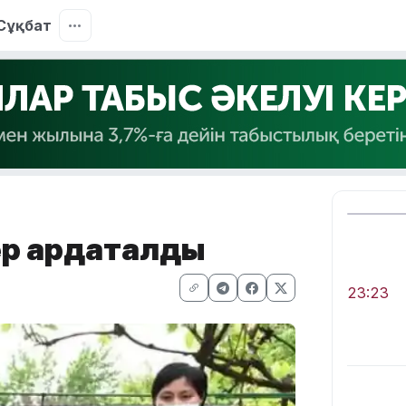
Сұқбат
р ардақталды
23:23