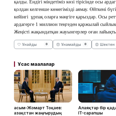
қалды. Ендігі міндетіміз көзі тірісінде осы ар
қолдан келгенше көмегімізді аямау. Өйткені бүг
кейінгі ұрпақ оларға мәңгіге қарыздар. Осы ре
ардагерге 1 миллион теңгеден қаржылай сыйлық 
Жеңісті жақындатқан жауынгерлер оған лайықты,
🤍 Ұнайды
😞 Ұнамайды
😡 Шектен 
0
0
Ұқсас мақалалар
Қасым-Жомарт Тоқаев:
Алаяқтар бір қад
Қазақстан жаңғырудың
IT-сарапшы