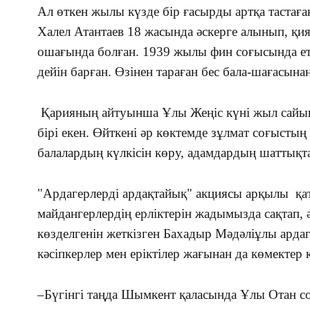
Ал өткен жылы күзде бір ғасырды артқа тастаған
Халел Атантаев 18 жасында әскерге алынып, қия
ошағында болған. 1939 жылы фин соғысында еті
дейін барған. Өзінен тараған бес бала-шағасына
Қарияның айтуынша Ұлы Жеңіс күні жыл сайын а
бірі екен. Өйткені әр көктемде зұлмат соғысты
балалардың күлкісін көру, адамдардың шаттықта 
"Ардагерлерді ардақтайық" акциясы арқылы қат
майдангерлердің ерліктерін жадымызда сақтап, 
көзделгенін жеткізген Бахадыр Мәдәліұлы арда
кәсіпкерлер мен еріктілер жағынан да көмектер к
–Бүгінгі таңда Шымкент қаласында Ұлы Отан с