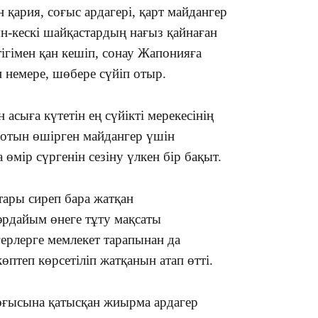
 қария, соғыс ардагері, қарт майдангер
19:09
н-кескі шайқастардың нағыз қайнаған
гімен қан кешіп, сонау Жапонияға
н немере, шөбере сүйіп отыр.
сыға күтетін ең сүйікті мерекесінің
18:50
ң отын өшірген майдангер үшін
өмір сүргенін сезіну үлкен бір бақыт.
ары сиреп бара жатқан
әрдайым өнеге тұту мақсаты
герлерге мемлекет тарапынан да
өптеп көрсетіліп жатқанын атап өтті.
17:33
оғысына қатысқан жиырма ардагер