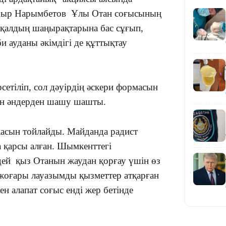
дыр Нарымбетов Ұлы Отан соғысының
ақалдың шаңырақтарына бас сұғып,
 ауданы әкімдігі де құттықтау
19:36
сетіліп, сол дәуірдің әскери формасын
ған әндерден шашу шашты.
асын тойлайды. Майданда радист
а қарсы алған. Шымкенттегі
19:10
дей қыз Отанын жаудан қорғау үшін өз
й жоғары лауазымды қызметтер атқарған
н алапат соғыс енді жер бетінде