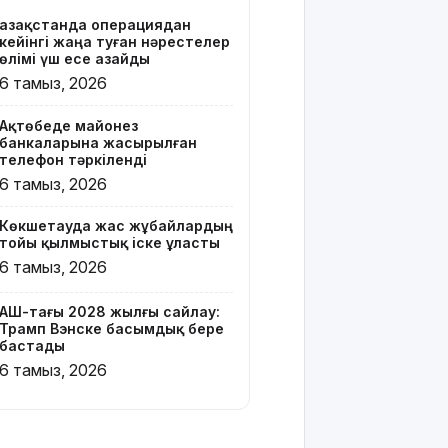
Қазақстанда операциядан
Онлайн-
кейінгі жаңа туған нәрестелер
казиноны
өлімі үш есе азайды
жарнамалаған
6 тамыз, 2026
Қайсар
Хамза 7
Ақтөбеде майонез
жылға
банкаларына жасырылған
сотталуы
телефон тәркіленді
мүмкін
6 тамыз, 2026
Қызылорда
Көкшетауда жас жұбайлардың
облысында
тойы қылмыстық іске ұласты
жылына 6
6 тамыз, 2026
мың тонна
өнім
өндіретін
АҚШ-тағы 2028 жылғы сайлау:
Трамп Вэнске басымдық бере
құс
бастады
фабрикасы
6 тамыз, 2026
ашылды
Балағат
сөздер