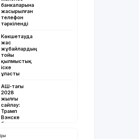
банкаларына
жасырылған
телефон
тәркіленді
Көкшетауда
жас
жұбайлардың
тойы
қылмыстық
іске
ұласты
АҚШ-тағы
2028
жылғы
сайлау:
Трамп
Вэнске
басымдық
бере
лды
бастады