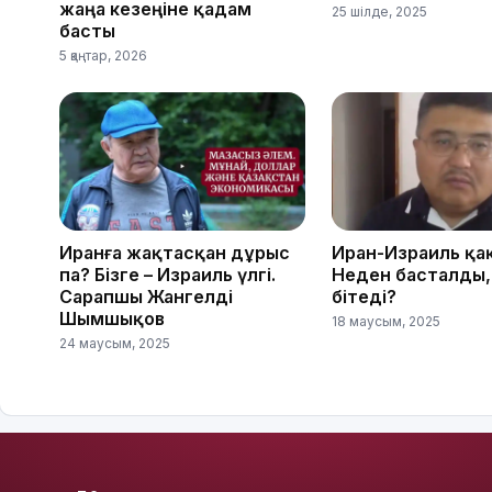
жаңа кезеңіне қадам
25 шілде, 2025
басты
5 қаңтар, 2026
Иранға жақтасқан дұрыс
Иран-Израиль қа
па? Бізге – Израиль үлгі.
Неден басталды,
Сарапшы Жангелді
бітеді?
Шымшықов
18 маусым, 2025
24 маусым, 2025