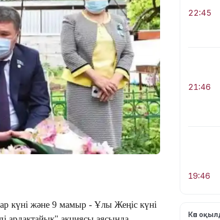
22:45
21:46
19:46
р күні және 9 мамыр - Ұлы Жеңіс күні
Көп оқы
ді ардақтайық" акциясы аясында