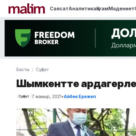
Саясат
Аналитика
Қоғам
Мәдениет
Басты
Сұқбат
Шымкентте ардагерле
7 мамыр, 2021
•
Айбек Ережеп
Сұқбат