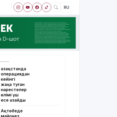
RU
Қазақстанда
операциядан
кейінгі
жаңа туған
нәрестелер
өлімі үш
есе азайды
Ақтөбеде
майонез