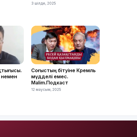
3 шілде, 2025
16:01
15:59
қтығысы.
Соғыстың бітуіне Кремль
 немен
мүдделі емес.
Malim.Подкаст
12 маусым, 2025
15:25