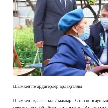
Шымкентте ардагерлер ардақталды
Шымкент қаласында
7 мамыр - Отан қорғаушыла
мерекесіне орай ұйымдастырылған "Ардагерлер