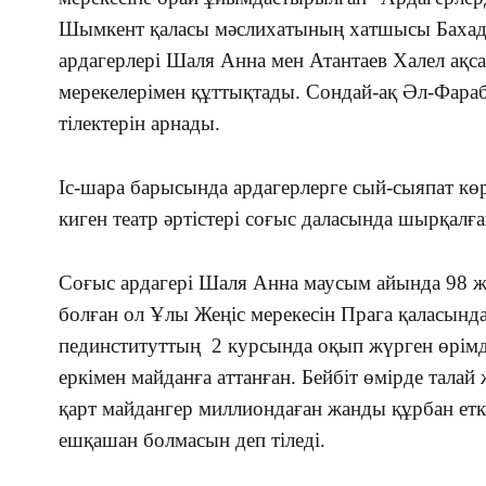
Шымкент қаласы мәслихатының хатшысы Баха
ардагерлері Шаля Анна мен Атантаев Халел ақс
мерекелерімен құттықтады. Сондай-ақ Әл-Фараби
тілектерін арнады.
Іс-шара барысында ардагерлерге сый-сыяпат көр
киген театр әртістері соғыс даласында шырқал
Соғыс ардагері Шаля Анна маусым айында 98 ж
болған ол Ұлы Жеңіс мерекесін Прага қаласынд
пединституттың 2 курсында оқып жүрген өрім
еркімен майданға аттанған. Бейбіт өмірде тала
қарт майдангер миллиондаған жанды құрбан етке
ешқашан болмасын деп тіледі.