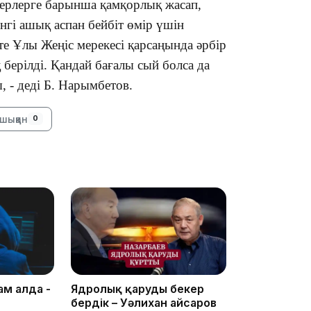
дагерлерге барынша қамқорлық жасап,
інгі ашық аспан бейбіт өмір үшін
тте Ұлы Жеңіс мерекесі қарсаңында әрбір
берілді. Қандай бағалы сый болса да
 - деді Б. Нарымбетов.
17:17
шыққан
0
16:37
ам алда -
Ядролық қаруды бекер
бердік – Уәлихан Қайсаров