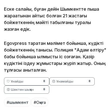
Еске салайық, бұған дейін Шымкентте пышақ
жарақатынан қайтыс болған 21 жастағы
бойжеткеннің мәйіті табылғаны туралы
жазған едік.
Egovpress таратқан мәлімет бойынша, күдікті
бойжеткеннің танысы. Полиция "Адам өлтіру"
бабы бойынша қылмыстық іс қозғаған. Қазір
күдіктіні іздеу жұмыстары жүріп жатыр. Оның
тұлғасы анықталған.
🤍 Ұнайды
😞 Ұнамайды
0
0
😡 Шектен шыққан
0
#шымкент
#Оқиға