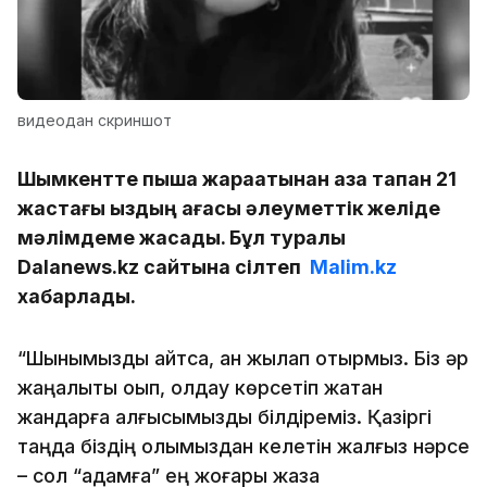
видеодан скриншот
Шымкентте пышақ жарақатынан қаза тапқан 21
жастағы қыздың ағасы әлеуметтік желіде
мәлімдеме жасады. Бұл туралы
Dalanews.kz сайтына сілтеп
Malim.kz
хабарлады.
“Шынымызды айтсақ, қан жылап отырмыз. Біз әр
жаңалықты оқып, қолдау көрсетіп жатқан
жандарға алғысымызды білдіреміз. Қазіргі
таңда біздің қолымыздан келетін жалғыз нәрсе
– сол “адамға” ең жоғары жаза