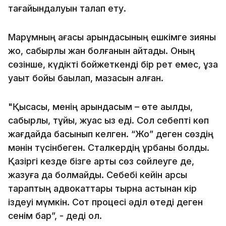
тағайындалуын талап ету.
Марқұмның ағасы қарындасының ешкімге зияны
жоқ, сабырлы жан болғанын айтады. Оның
сөзінше, күдікті бойжеткенді бір рет емес, ұзақ
уақыт бойы бақылап, мазасын алған.
"Қысқасы, менің қарындасым – өте ақылды,
сабырлы, тұйық, жуас қыз еді. Сол себепті көп
жағдайда басынып келген. “Жоқ” деген сөздің
мәнін түсінбеген. Сталкердің құрбаны болды.
Қазіргі кезде бізге артық сөз сөйлеуге де,
жазуға да болмайды. Себебі кейін қарсы
тараптың адвокаттары тырнақ астынан кір
іздеуі мүмкін. Сот процесі әділ өтеді деген
сенім бар”, - деді ол.