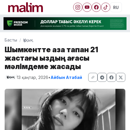
RU
Басты
Құқық
Шымкентте қаза тапқан 21
жастағы қыздың ағасы
мәлімдеме жасады
13 қаңтар, 2026
•
Айбын Атабай
Құқық