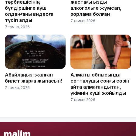
тәрбиешісінің
жастағы қызды
бүлдіршінге күш
алкогольге жұмсап,
қолданғаны видеоға
зорламақ болған
түсіп қалды
7 тамыз, 2026
7 тамыз, 2026
Абайлаңыз: жалған
Алматы облысында
билет жарға жықпасын!
сотталушы соңғы сөзін
айта алмағандықтан,
7 тамыз, 2026
үкімнің күші жойылды
7 тамыз, 2026
malim