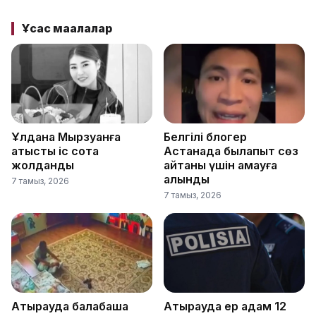
Ұқсас мақалалар
Ұлдана Мырзуанға
Белгілі блогер
қатысты іс сотқа
Астанада былапыт сөз
жолданды
айтқаны үшін қамауға
алынды
7 тамыз, 2026
7 тамыз, 2026
Атырауда балабақша
Атырауда ер адам 12