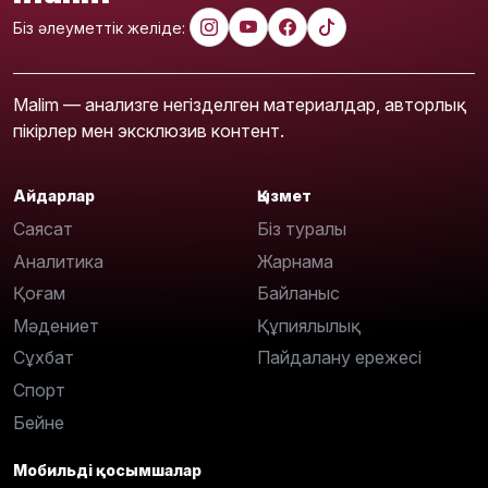
Біз әлеуметтік желіде:
Malim — анализге негізделген материалдар, авторлық
пікірлер мен эксклюзив контент.
Айдарлар
Қызмет
Саясат
Біз туралы
Аналитика
Жарнама
Қоғам
Байланыс
Мәдениет
Құпиялылық
Сұхбат
Пайдалану ережесі
Спорт
Бейне
Мобильді қосымшалар