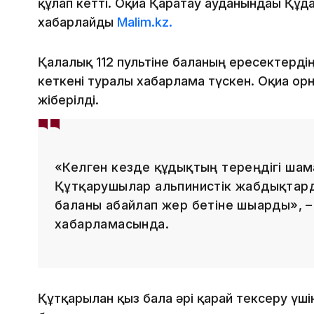
құлап кетті. Оқиға Қаратау ауданындағы Құд
хабарлайды
Malim.kz.
Қалалық 112 пультіне баланың ересектердің
кеткені туралы хабарлама түскен. Оқиға 
жіберілді.
«Келген кезде құдықтың тереңдігі шам
Құтқарушылар альпинистік жабдықтард
баланы абайлап жер бетіне шығарды», 
хабарламасында.
Құтқарылған қыз бала әрі қарай тексеру ү