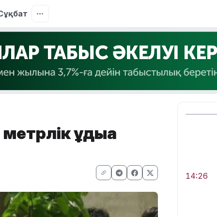
Сұқбат
метрлік құдыққа
14:26