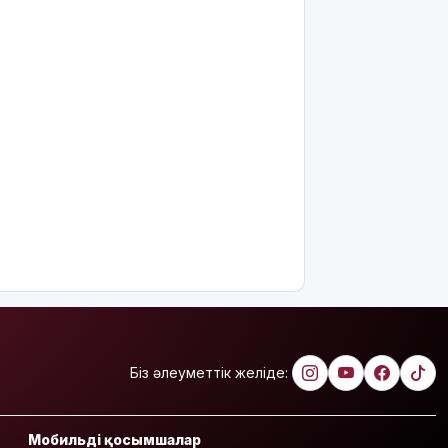
ауа райы
болжамы
Полиция
қазақстандық
жүргізушілерге
маңызды
ескерту
жасады
Тоқаев
Ардақ
Әмірқұловтың
отбасына
көңіл айтты
Құрылысшыларға
құрмет:
Біз әлеуметтік желіде:
Қызылордада
сала
үздіктері
Мобильді қосымшалар
марапатталды