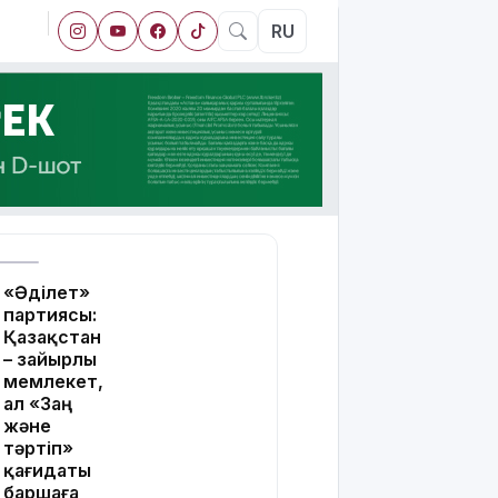
RU
«Әділет»
партиясы:
Қазақстан
– зайырлы
мемлекет,
ал «Заң
және
тәртіп»
қағидаты
баршаға