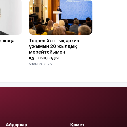
08:36
23:40
в жаңа
Тоқаев Ұлттық архив
ұжымын 20 жылдық
мерейтойымен
құттықтады
5 тамыз, 2026
21:59
21:00
Айдарлар
Қызмет