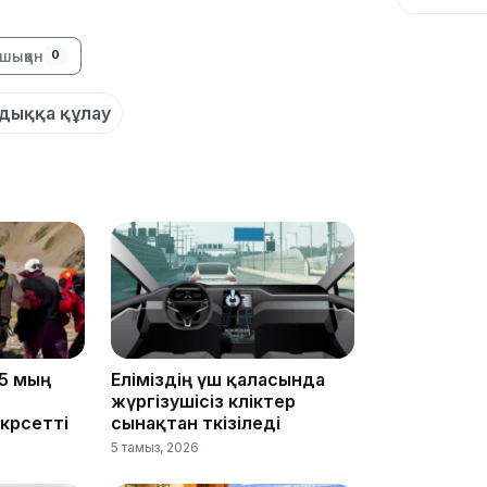
шыққан
0
дыққа құлау
10:56
09:36
5 мың
Еліміздің үш қаласында
жүргізушісіз көліктер
көрсетті
сынақтан өткізіледі
5 тамыз, 2026