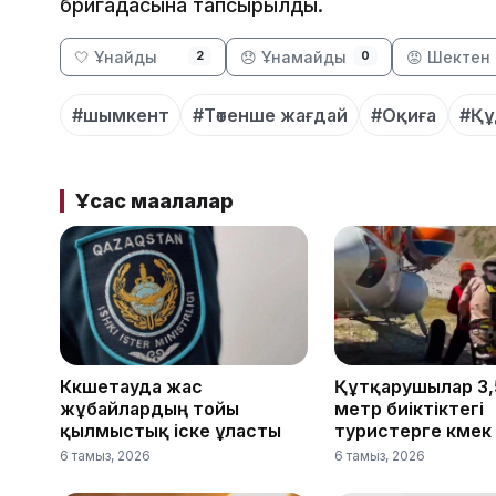
бригадасына тапсырылды.
🤍 Ұнайды
😞 Ұнамайды
😡 Шектен 
2
0
#шымкент
#Төтенше жағдай
#Оқиға
#Құ
Ұқсас мақалалар
Көкшетауда жас
Құтқарушылар 3,
жұбайлардың тойы
метр биіктіктегі
қылмыстық іске ұласты
туристерге көмек 
6 тамыз, 2026
6 тамыз, 2026