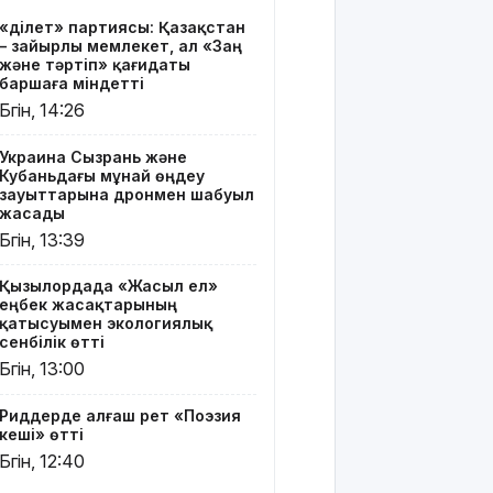
алғаш рет
«Әділет» партиясы: Қазақстан
«Поэзия
– зайырлы мемлекет, ал «Заң
кеші» өтті
және тәртіп» қағидаты
баршаға міндетті
"Қорғансыз
Бүгін, 14:26
күндерім
көп болды":
Украина Сызрань және
Дариға
Кубаньдағы мұнай өңдеу
Бадықова
зауыттарына дронмен шабуыл
елге
жасады
айтпаған
Бүгін, 13:39
құпиясын
жайып
Қызылордада «Жасыл ел»
салды
еңбек жасақтарының
қатысуымен экологиялық
сенбілік өтті
TikTok-тағы
тікелей
Бүгін, 13:00
эфирі үшін
Тараз
Риддерде алғаш рет «Поэзия
тұрғыны 5
кеші» өтті
тәулікке
Бүгін, 12:40
қамалды