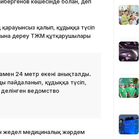
айбергенов көшесінде болған, деп
12:40
 қарауынсыз қалып, құдыққа түсіп
орнына дереу ТЖМ құтқарушылары
12:13
амен 24 метр екені анықталды.
ы пайдаланып, құдыққа түсіп,
– делінген ведомство
11:54
шін жедел медициналық жәрдем