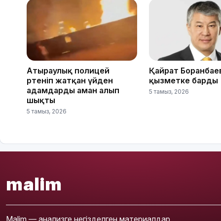
Атыраулық полицей
Қайрат Боранбае
өртеніп жатқан үйден
қызметке барды
адамдарды аман алып
5 тамыз, 2026
шықты
5 тамыз, 2026
malim
Malim — анализге негізделген материалдар,