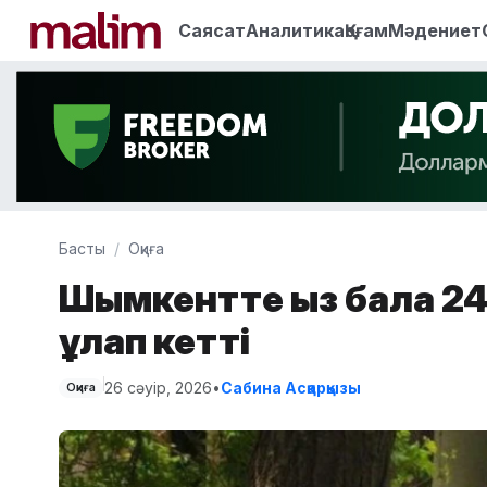
Саясат
Аналитика
Қоғам
Мәдениет
Басты
Оқиға
Шымкентте қыз бала 24 
құлап кетті
26 сәуір, 2026
•
Сабина Асқарқызы
Оқиға