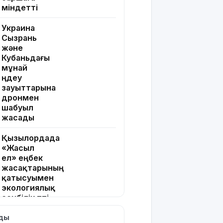
міндетті
Украина
Сызрань
және
Кубаньдағы
мұнай
өңдеу
зауыттарына
дронмен
шабуыл
жасады
Қызылордада
«Жасыл
ел» еңбек
жасақтарының
қатысуымен
экологиялық
сенбілік өтті
лды
Риддерде