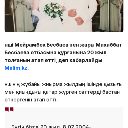
Әнші Мейрамбек Бесбаев пен жары Махаббат
Бесбаева отбасына құрғанына 20 жыл
толғанын атап өтті, деп хабарлайды
Malim.kz
.
Әншінің жұбайы жиырма жылдың ішінде қызығы
мен қиындығы қатар жүрген сәттерді бастан
өткергенін атап өтті.
Бүгін бізге 20 жыл. 8.07.2004-