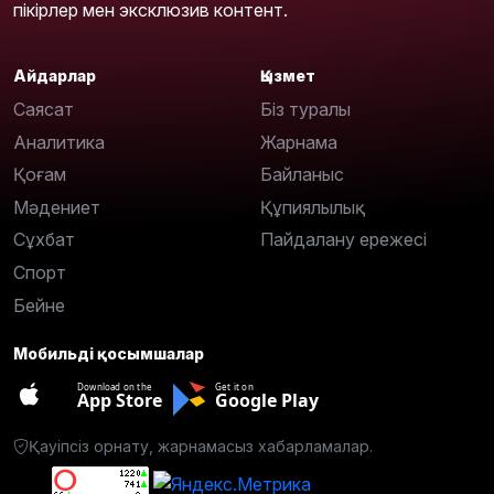
пікірлер мен эксклюзив контент.
Айдарлар
Қызмет
Саясат
Біз туралы
Аналитика
Жарнама
Қоғам
Байланыс
Мәдениет
Құпиялылық
Сұхбат
Пайдалану ережесі
Спорт
Бейне
Мобильді қосымшалар
Download on the
Get it on
App Store
Google Play
Қауіпсіз орнату, жарнамасыз хабарламалар.