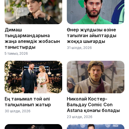
Димаш
Өнер жұлдызы өзіне
тыңдармандарына
тағылған айыптарды
жаңа әлемдік жобасын
жоққа шығарды
таныстырды
31 шілде, 2026
5 тамыз, 2026
Ең танымал той әлі
Николай Костер-
талқыланып жатыр
Вальдау Comic Con
Astana қонағы болады
30 шілде, 2026
23 шілде, 2026