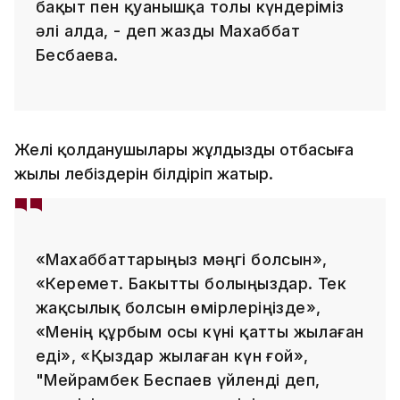
бақыт пен қуанышқа толы күндеріміз
әлі алда, - деп жазды Махаббат
Бесбаева.
Желі қолданушылары жұлдызды отбасыға
жылы лебіздерін білдіріп жатыр.
«Махаббаттарыңыз мәңгі болсын»,
«Керемет. Бакытты болыңыздар. Тек
жақсылық болсын өмірлеріңізде»,
«Менің құрбым осы күні қатты жылаған
еді», «Қыздар жылаған күн ғой»,
"Мейрамбек Беспаев үйленді деп,