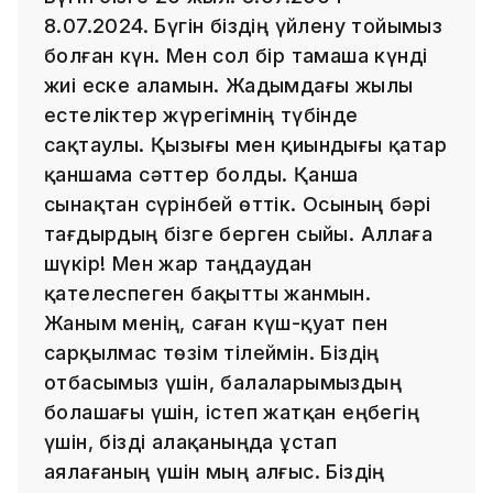
8.07.2024. Бүгін біздің үйлену тойымыз
болған күн. Мен сол бір тамаша күнді
жиі еске аламын. Жадымдағы жылы
естеліктер жүрегімнің түбінде
сақтаулы. Қызығы мен қиындығы қатар
қаншама сәттер болды. Қанша
сынақтан сүрінбей өттік. Осының бәрі
тағдырдың бізге берген сыйы. Аллаға
шүкір! Мен жар таңдаудан
қателеспеген бақытты жанмын.
Жаным менің, саған күш-қуат пен
сарқылмас төзім тілеймін. Біздің
отбасымыз үшін, балаларымыздың
болашағы үшін, істеп жатқан еңбегің
үшін, бізді алақаныңда ұстап
аялағаның үшін мың алғыс. Біздің