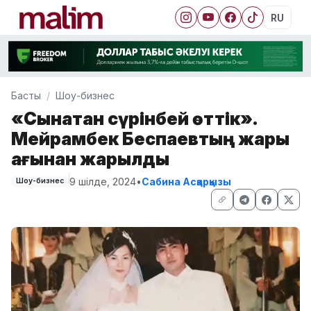
RU
Басты
Шоу-бизнес
«Сынақтан сүрінбей өттік».
Мейрамбек Беспаевтың жары
ағынан жарылды
9 шілде, 2024
•
Сабина Асқарқызы
Шоу-бизнес