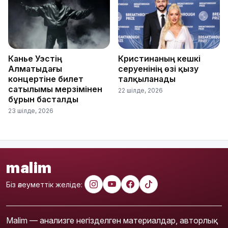
Канье Уэстің
Кристинаның кешкі
Алматыдағы
серуенінің өзі қызу
концертіне билет
талқыланады
сатылымы мерзімінен
22 шілде, 2026
бұрын басталды
23 шілде, 2026
malim
Біз әлеуметтік желіде:
Malim — анализге негізделген материалдар, авторлық