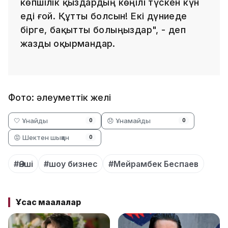
көпшілік қыздардың көңілі түскен күн
еді ғой. Құтты болсын! Екі дүниеде
бірге, бақытты болыңыздар", - деп
жазды оқырмандар.
Фото: әлеуметтік желі
🤍 Ұнайды
😞 Ұнамайды
0
0
😡 Шектен шыққан
0
#Әнші
#шоу бизнес
#Мейрамбек Беспаев
Ұқсас мақалалар