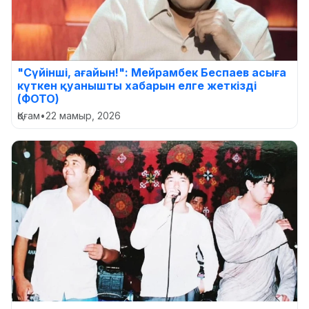
"Сүйінші, ағайын!": Мейрамбек Беспаев асыға
күткен қуанышты хабарын елге жеткізді
(ФОТО)
Қоғам
•
22 мамыр, 2026