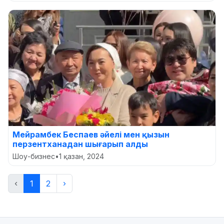
Мейрамбек Беспаев әйелі мен қызын
перзентханадан шығарып алды
Шоу-бизнес
•
1 қазан, 2024
‹
1
2
›