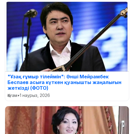
"Ұзақ ғұмыр тілеймін": Әнші Мейрамбек
Беспаев асыға күткен қуанышты жаңалығын
жеткізді (ФОТО)
Қоғам
•
1 наурыз, 2026