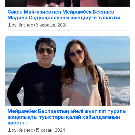
Сәкен Майғазиев пен Мейрамбек Беспаев
Мәдина Сәдуақасованы киіндіруге таласты
Шоу-бизнес
•
8 қараша, 2024
Мейрамбек Беспаевтың әйелі жүктілігі туралы
жаңалықты туыстары қалай қабылдағанын
көрсетті
Шоу-бизнес
•
15 қазан, 2024