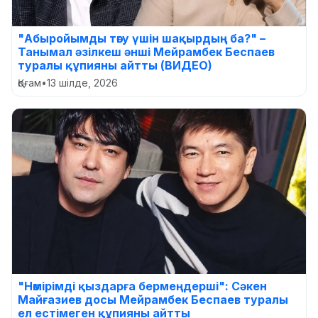
"Абыройымды төгу үшін шақырдың ба?" –
Танымал әзілкеш әнші Мейрамбек Беспаев
туралы құпияны айтты (ВИДЕО)
Қоғам
•
13 шілде, 2026
"Нөмірімді қыздарға бермеңдерші": Сәкен
Майғазиев досы Мейрамбек Беспаев туралы
ел естімеген құпияны айтты