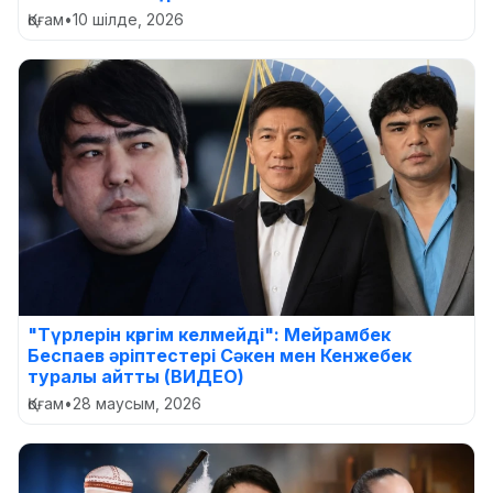
Қоғам
•
10 шілде, 2026
"Түрлерін көргім келмейді": Мейрамбек
Беспаев әріптестері Сәкен мен Кенжебек
туралы айтты (ВИДЕО)
Қоғам
•
28 маусым, 2026