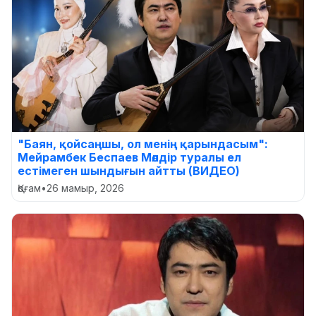
"Баян, қойсаңшы, ол менің қарындасым":
Мейрамбек Беспаев Мөлдір туралы ел
естімеген шындығын айтты (ВИДЕО)
Қоғам
•
26 мамыр, 2026