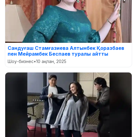
Сандуғаш Стамғазиева Алтынбек Қоразбаев
пен Мейрамбек Беспаев туралы айтты
Шоу-бизнес
•
10 ақпан, 2025