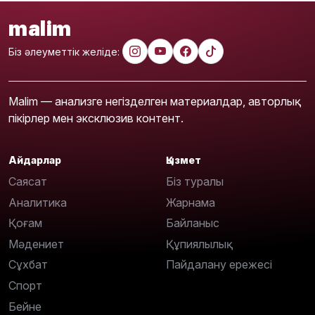
malim
Біз әлеуметтік желіде:
Malim — анализге негізделген материалдар, авторлық
пікірлер мен эксклюзив контент.
Айдарлар
Қызмет
Саясат
Біз туралы
Аналитика
Жарнама
Қоғам
Байланыс
Мәдениет
Құпиялылық
Сұхбат
Пайдалану ережесі
Спорт
Бейне