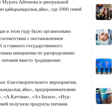
т Мурата Айтенова в центральной
ан қайырымдылық айы», где 1000 семей
16:37
ан в этом году было организовано
соответствии с постановлением
16:01
К и главного государственного
зована инициатива по распределению
питания вместо традиционно
15:59
мках благотворительного мероприятия,
ырымдылық айы», предпринимателями
, «А.Каттани», «Ал Билал», «Нур-
семей получили продукты питания.