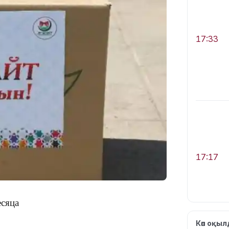
17:33
17:17
есяца
Көп оқы