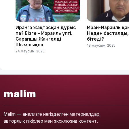
Иранға жақтасқан дұрыс
Иран-Израиль қа
па? Бізге – Израиль үлгі.
Неден басталды,
Сарапшы Жангелді
бітеді?
Шымшықов
18 маусым, 2025
24 маусым, 2025
malim
Malim — анализге негізделген материалдар,
авторлық пікірлер мен эксклюзив контент.