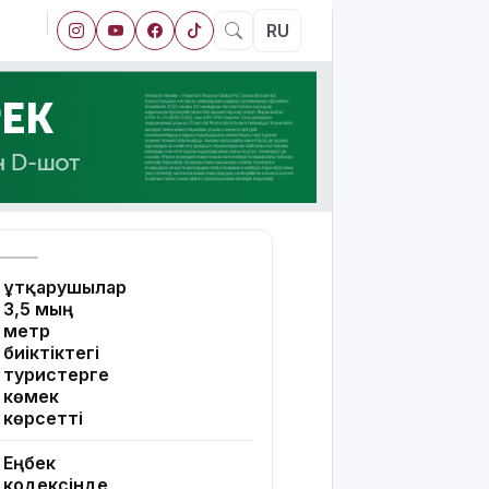
RU
Құтқарушылар
3,5 мың
метр
биіктіктегі
туристерге
көмек
көрсетті
Еңбек
кодексінде