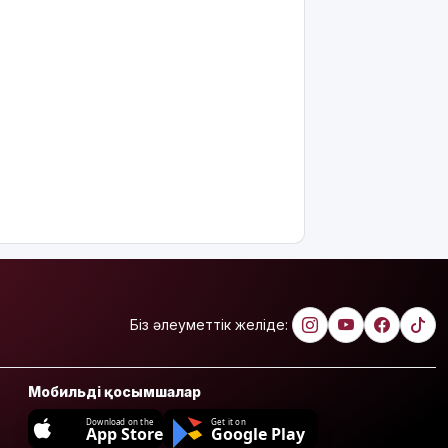
өндіріп
алмақ
Іздеуде
жүрген
блогер
Қайсар Қамза
Вьетнамнан
елге
қайтарылды
Тамыздың
басты
кинопремьераларымен
таныссыз
ба?
Біз әлеуметтік желіде:
Астротуризмнің
астанасына
Мобильді қосымшалар
айналды
Download on the
Get it on
App Store
Google Play
Киевке