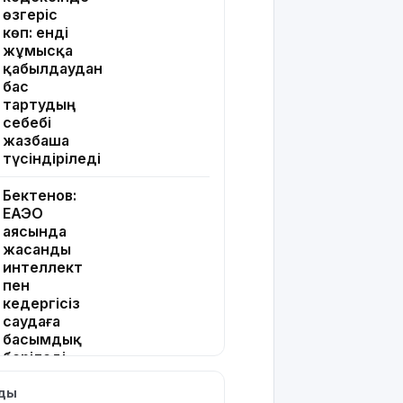
өзгеріс
көп: енді
жұмысқа
қабылдаудан
бас
тартудың
себебі
жазбаша
түсіндіріледі
Бектенов:
ЕАЭО
аясында
жасанды
интеллект
пен
кедергісіз
саудаға
басымдық
беріледі
лды
Қосшылық