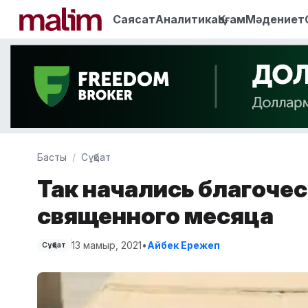
Саясат
Аналитика
Қоғам
Мәдениет
Басты
Сұқбат
Так начались благоче
священного месяца
13 мамыр, 2021
•
Айбек Ережеп
Сұқбат