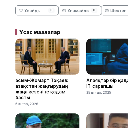
🤍 Ұнайды
😞 Ұнамайды
😡 Шектен 
0
0
Ұқсас мақалалар
Қасым-Жомарт Тоқаев:
Алаяқтар бір қад
Қазақстан жаңғырудың
IT-сарапшы
жаңа кезеңіне қадам
25 шілде, 2025
басты
5 қаңтар, 2026