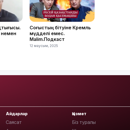
қтығысы.
Соғыстың бітуіне Кремль
 немен
мүдделі емес.
13:22
Malim.Подкаст
12 маусым, 2025
13:05
12:31
Айдарлар
Қызмет
Саясат
Біз туралы