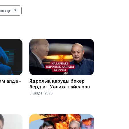
14:47
шыққан
0
14:36
ам алда -
Ядролық қаруды бекер
бердік – Уәлихан Қайсаров
3 шілде, 2025
13:59