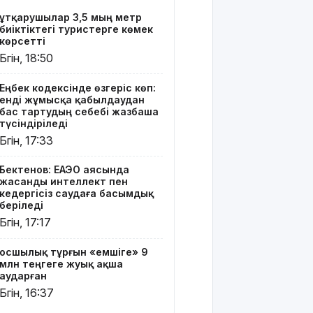
тұрғын
Құтқарушылар 3,5 мың метр
«емшіге» 9
биіктіктегі туристерге көмек
млн
көрсетті
теңгеге
Бүгін, 18:50
жуық ақша
аударған
Еңбек кодексінде өзгеріс көп:
енді жұмысқа қабылдаудан
Ең жоғары
бас тартудың себебі жазбаша
жалақыдан
түсіндіріледі
үміткер
Бүгін, 17:33
кім?
Бектенов: ЕАЭО аясында
Электросамокат,
жасанды интеллект пен
велосипед
кедергісіз саудаға басымдық
немесе
беріледі
мопед:
Бүгін, 17:17
Қазақстанда
қайсысы
Қосшылық тұрғын «емшіге» 9
апатқа жиі
млн теңгеге жуық ақша
ұшырайды?
аударған
Бүгін, 16:37
6,5